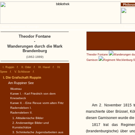
Philos
Home
Impressum
Copyright
I. Ruppin
Theodor Fontane
-
Wanderungen durch die Mark
Brandenburg
Theodor Fontane
Wanderungen dur
(1862-1889)
Garnison
Regiment Mecklenburg-S
I. Ruppin
f.
II. Oder
f.
III. Havel
f.
IV.
Spree
f.
V. Schlösser
f.
I. Die Grafschaft Ruppin
Am Ruppiner See
Wustrau
Karwe I. - Karl Friedrich von dem
Knesebeck
Karwe II. - Eine Revue vorm alten Fritz
Am 2. November 1815 tr
Radensleben I.
marschierte über Brüssel, K
Radensleben II.
diesen Garnisonen wurde die 
1. Altitalienische Bilder
2. Anderweitige Bilder und
1817 trat das Regime
Kunstschätze
(brandenburgische) über und
3. Schinkelsche Jugendarbeiten aus