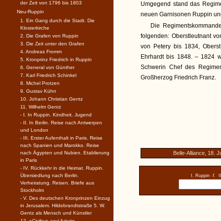
der Zeit von 1796 bis 1803
Umgegend stand das Regimen
Neu-Ruppin
neuen Garnisonen Ruppin und
1. Ein Gang durch die Stadt. Die
Die Regimentskommandeu
Klosterkirche
folgenden: Oberstleutnant v
2. Die Grafen von Ruppin
3. Die Zeit unter den Grafen
von Petery bis 1834, Obers
4. Andreas Fromm
Ehrhardt bis 1848. – 1824 
5. Kronprinz Friedrich in Ruppin
Schwerin Chef des Regiment
6. General von Günther
7. Karl Friedrich Schinkel
Großherzog Friedrich Franz.
8. Michel Protzen
9. Gustav Kühn
10. Johann Christian Gentz
11. Wilhelm Gentz
- I. In Ruppin. Kindheit. Jugend
- II. In Berlin. Reise nach Antwerpen
und London
- III. Erster Aufenthalt in Paris. Reise
nach Spanien und Marokko. Reise
nach Ägypten und Nubien. Etablierung
Belle-Alliance, 18. J
in Paris
- IV. Rückkehr in die Heimat. Ruppin.
Übersiedlung nach Berlin.
I. Ruppin
f.
I
Verheiratung. Reisen. Briefe aus
Stockholm
- V. Des deutschen Kronprinzen Einzug
in Jerusalem. Hildebrandtstraße 5. W.
Gentz als Mensch und Künstler
12. »Civibus aevi futuri«