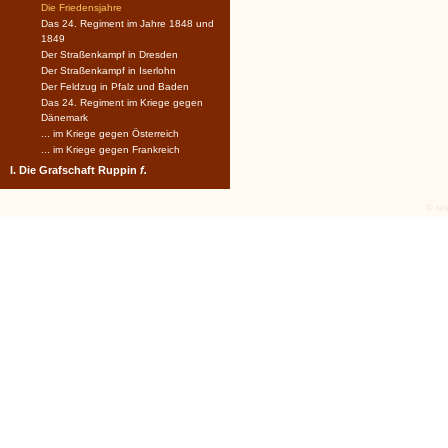
Die Friedensjahre
Das 24. Regiment im Jahre 1848 und
1849
Der Straßenkampf in Dresden
Der Straßenkampf in Iserlohn
Der Feldzug in Pfalz und Baden
Das 24. Regiment im Kriege gegen
Dänemark
... im Kriege gegen Österreich
... im Kriege gegen Frankreich
I. Die Grafschaft Ruppin
f.
© tex