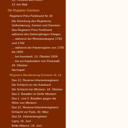
13. Am Wall
Die Ruppiner Garnison
Regiment Prinz Ferdinand Nr. 34
Die Gründung des Regiments,
Uniformierung, Kanton und Garnison
Das Regiment Prinz Ferdinand
während des Siebenjährigen Krieges
... während der Rheinkampagne 1793
und 1794
... während der Friedensjahre von 1795
bis 1806
... bei Auerstedt, 14. Oktober 1806
... bis zur Kapitulation von Pasewalk,
29. Oktober
Nachspiel
Regiment Mecklenburg-Schwerin Nr. 24
Das 12. Reserve-Infanterieregiment
Die Schlacht an der Katzbach
Die Schlacht bei Möckern, 16. Oktober
Das 2. Bataillon im Dorfe Möckern
Das 1. und 3. Bataillon gegen die
Höhe von Möckern
Das 12. Reserve-Infanterieregiment
Schlacht vor Paris, 30. März
Das 24. Infanterieregiment
Ligny, 16. Juni
Belle-Alliance, 18. Juni