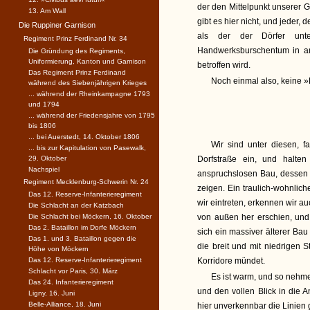
der den Mittelpunkt unserer G
13. Am Wall
gibt es hier nicht, und jeder,
Die Ruppiner Garnison
als der der Dörfer unte
Regiment Prinz Ferdinand Nr. 34
Handwerksburschentum in an
Die Gründung des Regiments,
Uniformierung, Kanton und Garnison
betroffen wird.
Das Regiment Prinz Ferdinand
Noch einmal also, keine »P
während des Siebenjährigen Krieges
... während der Rheinkampagne 1793
und 1794
... während der Friedensjahre von 1795
bis 1806
... bei Auerstedt, 14. Oktober 1806
Wir sind unter diesen, f
... bis zur Kapitulation von Pasewalk,
29. Oktober
Dorfstraße ein, und halte
Nachspiel
anspruchslosen Bau, dessen 
Regiment Mecklenburg-Schwerin Nr. 24
zeigen. Ein traulich-wohnlic
Das 12. Reserve-Infanterieregiment
wir eintreten, erkennen wir au
Die Schlacht an der Katzbach
Die Schlacht bei Möckern, 16. Oktober
von außen her erschien, und
Das 2. Bataillon im Dorfe Möckern
sich ein massiver älterer Ba
Das 1. und 3. Bataillon gegen die
die breit und mit niedrigen 
Höhe von Möckern
Das 12. Reserve-Infanterieregiment
Korridore mündet.
Schlacht vor Paris, 30. März
Es ist warm, und so nehmen
Das 24. Infanterieregiment
und den vollen Blick in die 
Ligny, 16. Juni
Belle-Alliance, 18. Juni
hier unverkennbar die Linien g