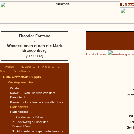
Philos
Home
Impressum
Copyright
I. Ruppin
Theodor Fontane
-
Wanderungen durch die Mark
Brandenburg
Theodor Fontane
Wanderungen dur
(1862-1889)
I. Ruppin
f.
II. Oder
f.
III. Havel
f.
IV.
Spree
f.
V. Schlösser
f.
I. Die Grafschaft Ruppin
Am Ruppiner See
Wustrau
Es is
Karwe I. - Karl Friedrich von dem
Im w
Knesebeck
Karwe II. - Eine Revue vorm alten Fritz
Radensleben I.
Radensleben II.
Erst 
1. Altitalienische Bilder
Jetz
2. Anderweitige Bilder und
Kunstschätze
Seit
3. Schinkelsche Jugendarbeiten aus