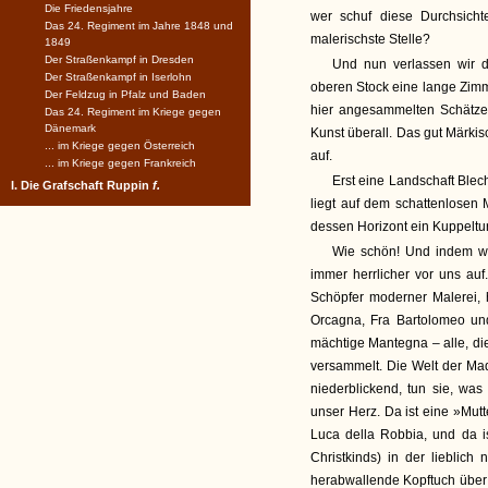
Die Friedensjahre
wer schuf diese Durchsicht
Das 24. Regiment im Jahre 1848 und
malerischste Stelle?
1849
Der Straßenkampf in Dresden
Und nun verlassen wir d
Der Straßenkampf in Iserlohn
oberen Stock eine lange Zimme
Der Feldzug in Pfalz und Baden
hier angesammelten Schätze 
Das 24. Regiment im Kriege gegen
Dänemark
Kunst überall. Das gut Märkis
... im Kriege gegen Österreich
auf.
... im Kriege gegen Frankreich
Erst eine Landschaft Blec
I. Die Grafschaft Ruppin
f.
liegt auf dem schattenlosen 
dessen Horizont ein Kuppeltu
Wie schön! Und indem wir
immer herrlicher vor uns au
Schöpfer moderner Malerei, h
Orcagna, Fra Bartolomeo und 
mächtige Mantegna – alle, di
versammelt. Die Welt der Ma
niederblickend, tun sie, was
unser Herz. Da ist eine »Mutt
Luca della Robbia, und da i
Christkinds) in der lieblich n
herabwallende Kopftuch über