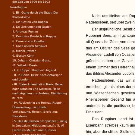
der Zeit von 1796 bis 1803
Neu-Ruppin
1. Ein Gang durch die Stadt. Die
Nicht unmittelbar am Rup
Klosterkirche
2. Die Grafen von Ruppin
Radensleben, seit über zweih
3. Die Zeit unter den Grafen
Der ursprüngliche Besitz
4. Andreas Fromm
Ruppiner Sees, am fruchtbar
5. Kronprinz Friedrich in Ruppin
6. General von Günther
alt-Quastsche Güter, von den
7. Karl Friedrich Schinkel
das am Ostufer des Sees gel
8. Michel Protzen
Alexander Ludolf von Quast e
9. Gustav Kühn
10. Johann Christian Gentz
gründete neben der Garzer L
11. Wilhelm Gentz
einem Zimmer des Herrenhaus
- I. In Ruppin. Kindheit. Jugend
das Bildnis Alexander Ludolfs
- II. In Berlin. Reise nach Antwerpen
und London
Radensleben, das wir i
- III. Erster Aufenthalt in Paris. Reise
erreichen, gilt als eines der
nach Spanien und Marokko. Reise
und Wiesenflächen gesellen
nach Ägypten und Nubien. Etablierung
in Paris
Rheinsberger Gegend hin a
- IV. Rückkehr in die Heimat. Ruppin.
anderes, ist die poetische, 
Übersiedlung nach Berlin.
Verheiratung. Reisen. Briefe aus
Erde zieht.
Stockholm
Das Ruppiner Land ist ü
- V. Des deutschen Kronprinzen Einzug
Eisenbahn streift es kaum un
in Jerusalem. Hildebrandtstraße 5. W.
Gentz als Mensch und Künstler
hin; aber die stillste Stelle
12. »Civibus aevi futuri«