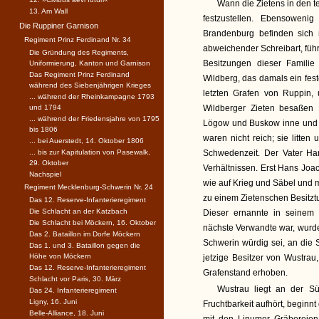
Wann die Zietens in den te
13. Am Wall
festzustellen. Ebensowen
Die Ruppiner Garnison
Brandenburg befinden sich
Regiment Prinz Ferdinand Nr. 34
abweichender Schreibart, füh
Die Gründung des Regiments,
Besitzungen dieser Familie
Uniformierung, Kanton und Garnison
Das Regiment Prinz Ferdinand
Wildberg, das damals ein fes
während des Siebenjährigen Krieges
letzten Grafen von Ruppin,
... während der Rheinkampagne 1793
und 1794
Wildberger Zieten besaßen 
... während der Friedensjahre von 1795
Lögow und Buskow inne und ei
bis 1806
waren nicht reich; sie litte
... bei Auerstedt, 14. Oktober 1806
... bis zur Kapitulation von Pasewalk,
Schwedenzeit. Der Vater Ha
29. Oktober
Verhältnissen. Erst Hans Joac
Nachspiel
wie auf Krieg und Säbel und 
Regiment Mecklenburg-Schwerin Nr. 24
zu einem Zietenschen Besitztu
Das 12. Reserve-Infanterieregiment
Die Schlacht an der Katzbach
Dieser ernannte in seinem
Die Schlacht bei Möckern, 16. Oktober
nächste Verwandte war, wurde
Das 2. Bataillon im Dorfe Möckern
Schwerin würdig sei, an die S
Das 1. und 3. Bataillon gegen die
Höhe von Möckern
jetzige Besitzer von Wustra
Das 12. Reserve-Infanterieregiment
Grafenstand erhoben.
Schlacht vor Paris, 30. März
Wustrau liegt an der Sü
Das 24. Infanterieregiment
Ligny, 16. Juni
Fruchtbarkeit aufhört, beginn
Belle-Alliance, 18. Juni