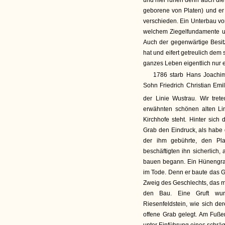
und hier ruhen denn auch die 
geborene von Platen) und er 
verschieden. Ein Unterbau vo
welchem Ziegelfundamente und
Auch der gegenwärtige Besitz
hat und eifert getreulich dem
ganzes Leben eigentlich nur e
1786 starb Hans Joachim 
Sohn Friedrich Christian Emil
der Linie Wustrau. Wir trete
erwähnten schönen alten Li
Kirchhofe steht. Hinter sic
Grab den Eindruck, als habe 
der ihm gebührte, den Pla
beschäftigten ihn sicherlich
bauen begann. Ein Hünengrab.
im Tode. Denn er baute das Gr
Zweig des Geschlechts, das mit
den Bau. Eine Gruft wur
Riesenfeldstein, wie sich de
offene Grab gelegt. Am Fuße