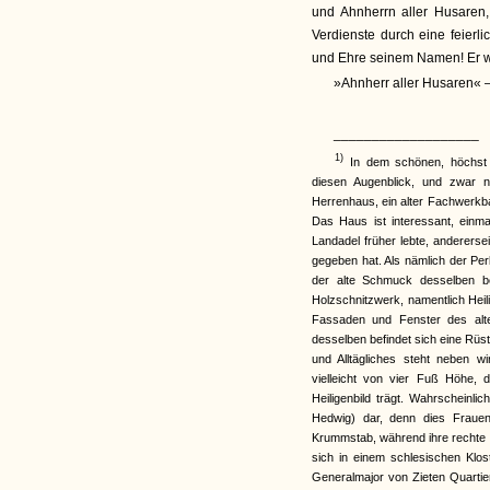
und Ahnherrn aller Husaren
Verdienste durch eine feierl
und Ehre seinem Namen! Er wa
»Ahnherr aller Husaren« –
___________________
1)
In dem schönen, höchst a
diesen Augenblick, und zwar 
Herrenhaus, ein alter Fachwerkbau
Das Haus ist interessant, einm
Landadel früher lebte, anderers
gegeben hat. Als nämlich der Per
der alte Schmuck desselben be
Holzschnitzwerk, namentlich Heil
Fassaden und Fenster des al
desselben befindet sich eine Rüs
und Alltägliches steht neben wi
vielleicht von vier Fuß Höhe, 
Heiligenbild trägt. Wahrscheinlic
Hedwig) dar, denn dies Frauenb
Krummstab, während ihre rechte H
sich in einem schlesischen Klo
Generalmajor von Zieten Quartie