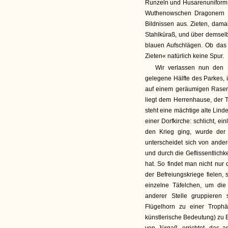
Runzeln und Husarenuniform 
Wuthenowschen Dragonern da
Bildnissen aus. Zieten, dama
Stahlküraß, und über demselb
blauen Aufschlägen. Ob das B
Zieten« natürlich keine Spur.
Wir verlassen nun den
gelegene Hälfte des Parkes, 
auf einem geräumigen Rasenfl
liegt dem Herrenhause, der 
steht eine mächtige alte Linde
einer Dorfkirche: schlicht, 
den Krieg ging, wurde der 
unterscheidet sich von ande
und durch die Geflissentlichk
hat. So findet man nicht nur
der Befreiungskriege fielen,
einzelne Täfelchen, um die
anderer Stelle gruppiere
Flügelhorn zu einer Troph
künstlerische Bedeutung) zu