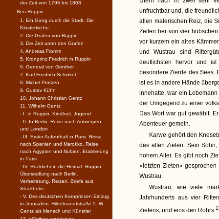
Ufern nach in zwei sehr ve
der Zeit von 1796 bis 1803
unfruchtbar und, die freundl
Neu-Ruppin
1. Ein Gang durch die Stadt. Die
allen malerischen Reiz, die Sü
Klosterkirche
Zeiten her von vier hübschen 
2. Die Grafen von Ruppin
vor kurzem ein altes Kämmer
3. Die Zeit unter den Grafen
4. Andreas Fromm
und Wustrau sind Rittergüt
5. Kronprinz Friedrich in Ruppin
deutlichsten hervor und i
6. General von Günther
besondere Zierde des Sees. E
7. Karl Friedrich Schinkel
ist es in andere Hände überg
8. Michel Protzen
9. Gustav Kühn
innehatte, war ein Lebemann u
10. Johann Christian Gentz
der Umgegend zu einer volks
11. Wilhelm Gentz
Das Wort war gut gewählt. E
- I. In Ruppin. Kindheit. Jugend
- II. In Berlin. Reise nach Antwerpen
Abenteuer gemein.
und London
Karwe gehört den Kneseb
- III. Erster Aufenthalt in Paris. Reise
nach Spanien und Marokko. Reise
des alten Zieten. Sein Sohn, 
nach Ägypten und Nubien. Etablierung
hohem Alter. Es gibt noch Z
in Paris
»letzten Zieten« gesprochen 
- IV. Rückkehr in die Heimat. Ruppin.
Übersiedlung nach Berlin.
Wustrau.
Verheiratung. Reisen. Briefe aus
Wustrau, wie viele mär
Stockholm
- V. Des deutschen Kronprinzen Einzug
Jahrhunderts aus vier Ritt
in Jerusalem. Hildebrandtstraße 5. W.
1
Zietens, und eins den Rohrs
Gentz als Mensch und Künstler
12. »Civibus aevi futuri«