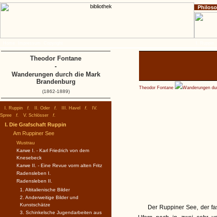
Philos
Home
Impressum
Copyright
I. Ruppin
Theodor Fontane
-
Wanderungen durch die Mark
Brandenburg
Theodor Fontane
Wanderungen dur
(1862-1889)
I. Ruppin
f.
II. Oder
f.
III. Havel
f.
IV.
Spree
f.
V. Schlösser
f.
I. Die Grafschaft Ruppin
Am Ruppiner See
Wustrau
Karwe I. - Karl Friedrich von dem
Knesebeck
Karwe II. - Eine Revue vorm alten Fritz
Radensleben I.
Radensleben II.
1. Altitalienische Bilder
2. Anderweitige Bilder und
Kunstschätze
Der Ruppiner See, der fa
3. Schinkelsche Jugendarbeiten aus