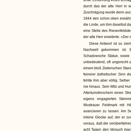
unter Einführung eines schräg
durch das der alte Herr in s
Zuschrägung wurde denn auch 
1844 den schon oben erwähnt
die Linde, um ihm daselbst d
eine Stelle des Riesenfeldste
der alte Herr erwiderte: »Der 
Diese Antwort ist so zie
Nachwelt gekommen ist. E
Schadowsche Statue, sowie 
unbedeutend, oft ungerecht un
einem bloß Zietenschen Stand
feinerer ästhetischer Sinn d
fehlte ihm aber völlig. Selber
nie hinaus. Sein Witz und Hum
Altertumsforschern einen Str
eigens engagierten Steinm
Wustrauer Feldmark mit Hi
avancieren zu lassen. Am S
irdene Glocke auf, der er z
voraus, daß die vorüberfahre
acht Tagen den Versuch mach