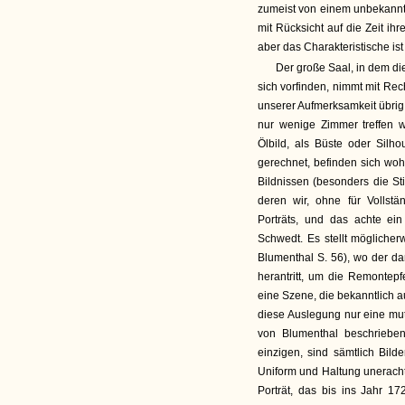
zumeist von einem unbekannt
mit Rücksicht auf die Zeit ih
aber das Charakteristische ist
Der große Saal, in dem d
sich vorfinden, nimmt mit Rec
unserer Aufmerksamkeit übrig.
nur wenige Zimmer treffen w
Ölbild, als Büste oder Silho
gerechnet, befinden sich wohl
Bildnissen (besonders die Sti
deren wir, ohne für Vollstä
Porträts, und das achte e
Schwedt. Es stellt möglicher
Blumenthal S. 56), wo der d
herantritt, um die Remontep
eine Szene, die bekanntlich a
diese Auslegung nur eine mutm
von Blumenthal beschrieben
einzigen, sind sämtlich Bild
Uniform und Haltung unerachte
Porträt, das bis ins Jahr 1