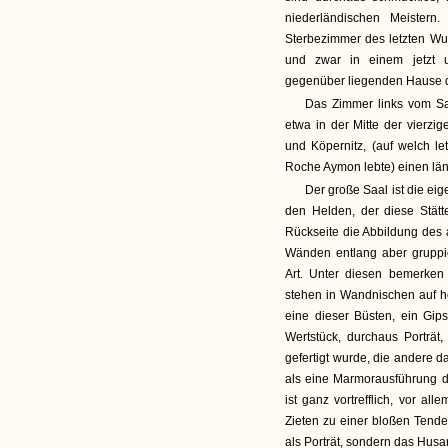
niederländischen Meistern
Sterbezimmer des letzten Wust
und zwar in einem jetzt 
gegenüber liegenden Hause d
Das Zimmer links vom Saa
etwa in der Mitte der vierzi
und Köpernitz, (auf welch l
Roche Aymon lebte) einen lä
Der große Saal ist die eig
den Helden, der diese Stätt
Rückseite die Abbildung des
Wänden entlang aber gruppie
Art. Unter diesen bemerken 
stehen in Wandnischen auf h
eine dieser Büsten, ein Gip
Wertstück, durchaus Porträt
gefertigt wurde, die andere 
als eine Marmorausführung de
ist ganz vortrefflich, vor a
Zieten zu einer bloßen Tend
als Porträt, sondern das Hus