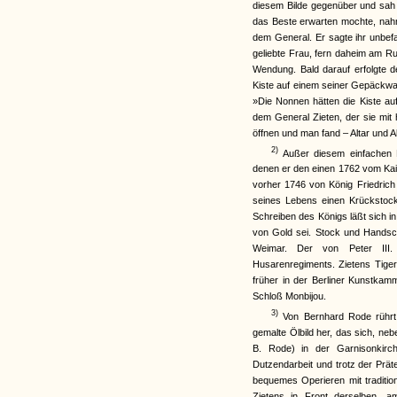
diesem Bilde gegenüber und sah 
das Beste erwarten mochte, na
dem General. Er sagte ihr unbef
geliebte Frau, fern daheim am R
Wendung. Bald darauf erfolgte d
Kiste auf einem seiner Gepäckwa
»Die Nonnen hätten die Kiste au
dem General Zieten, der sie mit
öffnen und man fand – Altar und Al
2)
Außer diesem einfachen H
denen er den einen 1762 vom Kais
vorher 1746 von König Friedrich
seines Lebens einen Krückstock
Schreiben des Königs läßt sich i
von Gold sei. Stock und Handsch
Weimar. Der von Peter III.
Husarenregiments. Zietens Tiger
früher in der Berliner Kunstkam
Schloß Monbijou.
3)
Von Bernhard Rode rührt 
gemalte Ölbild her, das sich, ne
B. Rode) in der Garnisonkirch
Dutzendarbeit und trotz der Präte
bequemes Operieren mit traditio
Zietens in Front derselben, a