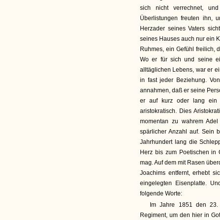
sich nicht verrechnet, u
Überlistungen freuten ihn,
Herzader seines Vaters sic
seines Hauses auch nur ein Kl
Ruhmes, ein Gefühl freilich,
Wo er für sich und seine ei
alltäglichen Lebens, war er e
in fast jeder Beziehung. V
annahmen, daß er seine Pers
er auf kurz oder lang ein w
aristokratisch. Dies Aristokr
momentan zu wahrem Adel 
spärlicher Anzahl auf. Sein 
Jahrhundert lang die Schlepp
Herz bis zum Poetischen in 
mag. Auf dem mit Rasen überd
Joachims entfernt, erhebt si
eingelegten Eisenplatte. U
folgende Worte:
Im Jahre 1851 den 23. 
Regiment, um den hier in Go