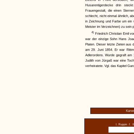
Husarentigerdecke drin stec
Frauengestalt, die einen Sternen
schlecht, nicht einmal ähnlich, a
in Zeichnung und Farbe um ein 
Meister im Verzeichnen) zu sein p
4)
Friedrich Christian Emil 
war der einzige Sohn Hans Joac
Platen. Dieser letzte Zieten au
am 29. Juni 1854. Er war Rittm
Adlerordens. Wurde gegraft am 
Judith von Jürgaß war eine Toch
verheiratete. Vgl. das Kapitel Gan
Karwe
I. Ruppin
f.
I