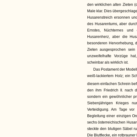
den wirklichen alten Zieten 
Male klar. Dies übergeschlage
Husarenstreich ersonnen und
des Husarentums, aber durch
Ernstes, Nüchternes und 
Husarenherz, aber die Hus
besonderen Hervorhebung, d
Zieten ausgesprochen sein 
unzweifelhafte Vorzüge hat
scheinbar als wirklich ist.
Das Postament der Modellb
weiß-lackiertem Holz; ein S
diesem einfachen Schrein bef
den ihm Friedrich II. nach
sondern ein gewöhnlicher p
Siebenjährigen Krieges n
Verteidigung. Am Tage vor
Begleitung einer einzigen Or
sechs österreichischen Husar
steckte den blutigen Säbel ru
Die Blutflecke, ein rotbrauner 