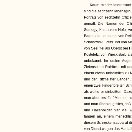
Kaum minder interessant
sind die sechzehn lebensgroß
Porträts von sechzehn Offiz
gemalt. Die Namen der Offiz
Somogy, Kalau vom Hofe, von
Bader; die Leutnants von Reit
Schanowski, Petri und von Ma
von Seel fiel als Oberst bei 
Kosteletz; von Wieck starb 
unbekannt. Im ersten Auge
Zietenschen Rotröcke mit un
einem etwas unheimlich zu Mu
und der Rittmeister Langen,
einen zwei Finger breiten Sc
als wollte er einbeißen. Da
man aber erst fünf Minuten a
und man überzeugt sich, daß 
und Hallenbilder hier viel
fangen an, einem menschlich
diesem Schreckensapparat di
von Dienst wegen das Martiali