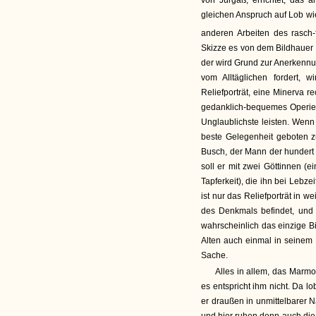
von Jürgaß, errichtet, das a
gleichen Anspruch auf Lob wi
anderen Arbeiten des rasch-
Skizze es von dem Bildhauer 
der wird Grund zur Anerkennu
vom Alltäglichen fordert, w
Reliefporträt, eine Minerva r
gedanklich-bequemes Operie
Unglaublichste leisten. Wenn
beste Gelegenheit geboten 
Busch, der Mann der hundert
soll er mit zwei Göttinnen (
Tapferkeit), die ihn bei Lebzei
ist nur das Reliefporträt in
des Denkmals befindet, und 
wahrscheinlich das einzige B
Alten auch einmal in seinem Pr
Sache.
Alles in allem, das Marmo
es entspricht ihm nicht. Da l
er draußen in unmittelbarer N