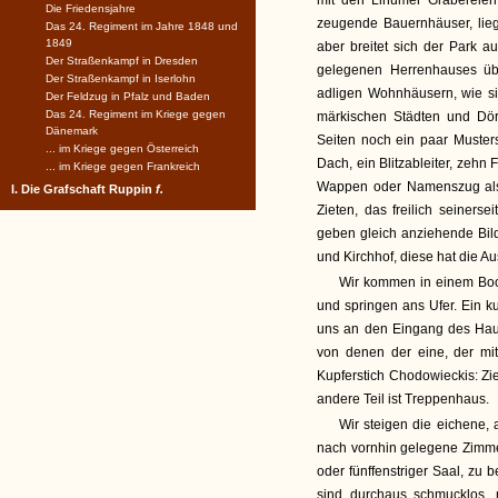
mit den Linumer Gräbereien 
Die Friedensjahre
zeugende Bauernhäuser, lie
Das 24. Regiment im Jahre 1848 und
1849
aber breitet sich der Park
Der Straßenkampf in Dresden
gelegenen Herrenhauses übe
Der Straßenkampf in Iserlohn
adligen Wohnhäusern, wie si
Der Feldzug in Pfalz und Baden
Das 24. Regiment im Kriege gegen
märkischen Städten und Dör
Dänemark
Seiten noch ein paar Muster
... im Kriege gegen Österreich
Dach, ein Blitzableiter, zehn
... im Kriege gegen Frankreich
Wappen oder Namenszug als 
I. Die Grafschaft Ruppin
f.
Zieten, das freilich seiners
geben gleich anziehende Bilde
und Kirchhof, diese hat die Au
Wir kommen in einem Boo
und springen ans Ufer. Ein k
uns an den Eingang des Hause
von denen der eine, der mit
Kupferstich Chodowieckis: Zi
andere Teil ist Treppenhaus.
Wir steigen die eichene,
nach vornhin gelegene Zimmerr
oder fünffenstriger Saal, zu 
sind durchaus schmucklos, 