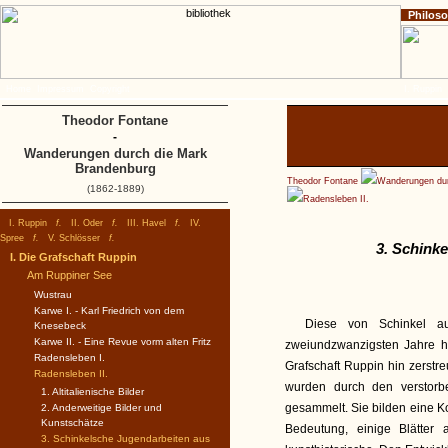
Philos
Home
Impressum
Copyright
I. Ruppin
Theodor Fontane
-
Wanderungen durch die Mark
Brandenburg
Theodor Fontane
Wanderungen dur
(1862-1889)
Radensleben II.
I. Ruppin
f.
II. Oder
f.
III. Havel
f.
IV.
Spree
f.
V. Schlösser
f.
3. Schinke
I. Die Grafschaft Ruppin
Am Ruppiner See
Wustrau
Karwe I. - Karl Friedrich von dem
Diese von Schinkel a
Knesebeck
Karwe II. - Eine Revue vorm alten Fritz
zweiundzwanzigsten Jahre he
Radensleben I.
Grafschaft Ruppin hin zerstr
Radensleben II.
wurden durch den verstorb
1. Altitalienische Bilder
gesammelt. Sie bilden eine Ko
2. Anderweitige Bilder und
Kunstschätze
Bedeutung, einige Blätter 
3. Schinkelsche Jugendarbeiten aus