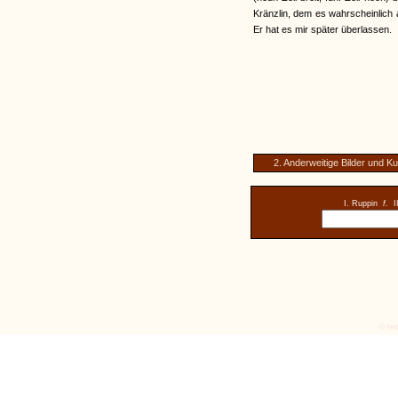
Kränzlin, dem es wahrscheinlich 
Er hat es mir später überlassen.
2. Anderweitige Bilder und K
I. Ruppin
f.
I
© tex