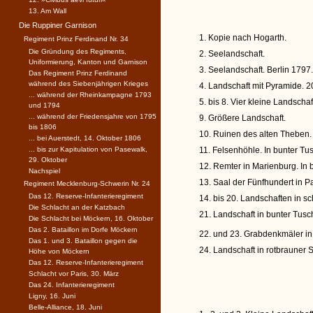
13. Am Wall
Die Ruppiner Garnison
1. Kopie nach Hogarth.
Regiment Prinz Ferdinand Nr. 34
Die Gründung des Regiments,
2. Seelandschaft.
Uniformierung, Kanton und Garnison
3. Seelandschaft. Berlin 1797.
Das Regiment Prinz Ferdinand
während des Siebenjährigen Krieges
4. Landschaft mit Pyramide. 2
... während der Rheinkampagne 1793
5. bis 8. Vier kleine Landscha
und 1794
... während der Friedensjahre von 1795
9. Größere Landschaft.
bis 1806
10. Ruinen des alten Theben.
... bei Auerstedt, 14. Oktober 1806
... bis zur Kapitulation von Pasewalk,
11. Felsenhöhle. In bunter Tu
29. Oktober
12. Remter in Marienburg. In 
Nachspiel
13. Saal der Fünfhundert in Pa
Regiment Mecklenburg-Schwerin Nr. 24
Das 12. Reserve-Infanterieregiment
14. bis 20. Landschaften in 
Die Schlacht an der Katzbach
21. Landschaft in bunter Tusc
Die Schlacht bei Möckern, 16. Oktober
Das 2. Bataillon im Dorfe Möckern
22. und 23. Grabdenkmäler in
Das 1. und 3. Bataillon gegen die
24. Landschaft in rotbrauner 
Höhe von Möckern
Das 12. Reserve-Infanterieregiment
Schlacht vor Paris, 30. März
Das 24. Infanterieregiment
Ligny, 16. Juni
Belle-Alliance, 18. Juni