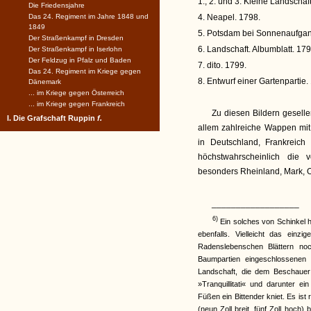
1., 2. und 3. Kleine Landscha
Die Friedensjahre
Das 24. Regiment im Jahre 1848 und
4. Neapel. 1798.
1849
5. Potsdam bei Sonnenaufgan
Der Straßenkampf in Dresden
6. Landschaft. Albumblatt. 179
Der Straßenkampf in Iserlohn
Der Feldzug in Pfalz und Baden
7. dito. 1799.
Das 24. Regiment im Kriege gegen
8. Entwurf einer Gartenpartie.
Dänemark
... im Kriege gegen Österreich
... im Kriege gegen Frankreich
Zu diesen Bildern gesel
I. Die Grafschaft Ruppin
f.
allem zahlreiche Wappen mit
in Deutschland, Frankreich
höchstwahrscheinlich die vo
besonders Rheinland, Mark, 
__________________
6)
Ein solches von Schinkel 
ebenfalls. Vielleicht das ei
Radenslebenschen Blättern noc
Baumpartien eingeschlossenen 
Landschaft, die dem Beschauer 
»Tranquillitati« und darunter e
Füßen ein Bittender kniet. Es ist
(neun Zoll breit, fünf Zoll hoch)