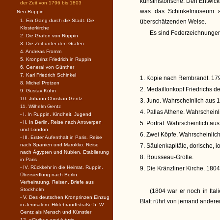
kunsthistorische. Den Entwic
der Zeit von 1796 bis 1803
was das Schinkelmuseum an 
Neu-Ruppin
1. Ein Gang durch die Stadt. Die
überschätzenden Weise.
Klosterkirche
Es sind Federzeichnungen
2. Die Grafen von Ruppin
3. Die Zeit unter den Grafen
4. Andreas Fromm
5. Kronprinz Friedrich in Ruppin
6. General von Günther
7. Karl Friedrich Schinkel
1. Kopie nach Rembrandt. 17
8. Michel Protzen
2. Medaillonkopf Friedrichs d
9. Gustav Kühn
10. Johann Christian Gentz
3. Juno. Wahrscheinlich aus 
11. Wilhelm Gentz
4. Pallas Athene. Wahrschein
- I. In Ruppin. Kindheit. Jugend
- II. In Berlin. Reise nach Antwerpen
5. Porträt. Wahrscheinlich au
und London
6. Zwei Köpfe. Wahrscheinlic
- III. Erster Aufenthalt in Paris. Reise
nach Spanien und Marokko. Reise
7. Säulenkapitäle, dorische, i
nach Ägypten und Nubien. Etablierung
8. Rousseau-Grotte.
in Paris
- IV. Rückkehr in die Heimat. Ruppin.
9. Die Kränzliner Kirche. 1804
Übersiedlung nach Berlin.
Verheiratung. Reisen. Briefe aus
Stockholm
(1804 war er noch in Itali
- V. Des deutschen Kronprinzen Einzug
Blatt rührt von jemand andere
in Jerusalem. Hildebrandtstraße 5. W.
Gentz als Mensch und Künstler
12. »Civibus aevi futuri«