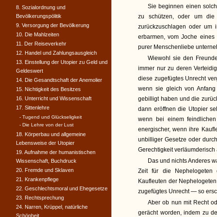
Sie beginnen einen solch
8. Sozialordnung und
Bevölkerungspölitik
zu schützen, oder um die
9. Versorgung der Bevölkerung
zurückzuschlagen oder um i
10. Die Mahlzeiten
erbarmen, vom Joche eines 
11. Der Reiseverkehr
purer Menschenliebe untern
12. Handel und Zahlungsausgleich
Wiewohl sie den Freunden
13. Einstellung der Utopier zu Geld und
immer nur zu deren Verteidi
Geldeswert
diese zugefügtes Unrecht ver
14. Die Gesandtschaft der Anemolier
wenn sie gleich von Anfang
15. Nichtigkeit des Besitzes
16. Unterricht und Wissenschaft
gebilligt haben und die zurüc
17. Sittenlehre
dann eröffnen die Utopier se
- Tugend und Glückseligkeit
wenn bei einem feindlichen
- Die Lehre von der Lust
energischer, wenn ihre Kauf
18. Körperbau und allgemeine
unbilliger Gesetze oder dur
Lebensweise der Utopier
Gerechtigkeit verläumderisch
19. Aufnahme der humanistischen
Das und nichts Anderes wa
Wissenschaft, Buchdruck
20. Fremde und Sklaven
Zeit für die Nephelogeten
21. Krankenpflege
Kaufleuten der Nephelogeten 
22. Geschlechtsmoral und Ehegesetze
zugefügtes Unrecht — so ersc
23. Rechtsprechung
Aber ob nun mit Recht od
24. Narren, Krüppel, natürliche
gerächt worden, indem zu de
Schönheit