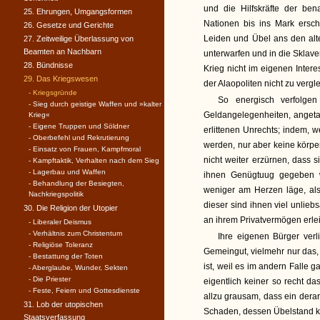
und die Hilfskräfte der ben
25. Ehrungen, Umgangsformen
Nationen bis ins Mark ersc
26. Gesetze und Gerichte
Leiden und Übel ans den alte
27. Zeitweilige Überlassung von
Beamten an Nachbarn
unterwarfen und in die Sklave
28. Bündnisse
Krieg nicht im eigenen Inter
29. Das Kriegswesen
der Alaopoliten nicht zu ver
- Kriegsgründe
So energisch verfolge
- Sieg durch geistige Waffen und »kalter
Geldangelegenheiten, angetan
Krieg«
- Eigene Truppen und Söldner
erlittenen Unrechts; indem, 
- Oberbefehl und Rekrutierung
werden, nur aber keine körper
- Einsatz von Frauen, Kampfmoral
nicht weiter erzürnen, dass 
- Kampftaktik, Verhalten nach dem Sieg
- Lagerbau und Waffen
ihnen Genügtuug gegeben w
- Behandlung der Besiegten,
weniger am Herzen läge, als
Nachkriegspolitik
dieser sind ihnen viel unlie
30. Die Religion der Utopier
an ihrem Privatvermögen erlei
- Liberaler Deismus
- Verhältnis zum Christentum
Ihre eigenen Bürger verl
- Religiöse Toleranz
Gemeingut, vielmehr nur das
- Bestattung der Toten
ist, weil es im andern Falle 
- Aberglaube, Wunder, Sekten
- Die Priester
eigentlich keiner so recht d
- Feste, Feiern und Gottesdienste
allzu grausam, dass ein derar
31. Lob der utopischen
Schaden, dessen Übelstand k
Staatsverfassung