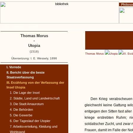
Philos
Home
Impressum
Copyright
Thomas Morus
-
Utopia
(1516)
Thomas Morus
Utopia
III. Er
Übersetzung: I. E. Wessely, 1896
I. Vorrede
II. Bericht über die beste
Staatsverfassung
III. Erzählung von der Verfassung der
Insel Utopia
1. Die Lage der Insel
2. Städte, Land und Landwirtschaft
Den Krieg verabscheuen d
3. Die Stadt Amaurotum
gleichwohl keine Gattung wil
4. Die Behörden
entgegen den Sitten fast aller
5. Die Gewerbe
kriege erstrebten Ruhm; ni
6. Der Tageslauf der Utopier
soldatischer Zucht, und zwar
7. Arbeitsverteilung, Kleidung und
Frauen, damit im Falle der Not
Wohlstand