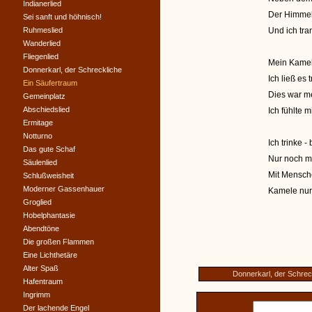
Indianerlied
Der Himmel 
Sei sanft und höhnisch!
Ruhmeslied
Und ich tra
Wanderlied
Fliegenlied
Mein Kamel 
Donnerkarl, der Schreckliche
Ich ließ es t
Ein Säufertraum
Dies war m
Gemeinplatz
Abschiedslied
Ich fühlte m
Ermitage
Notturno
Ich trinke 
Das gute Schaf
Nur noch m
Säulenlied
Mit Mensche
Schlußweisheit
Moderner Gassenhauer
Kamele nur 
Groglied
Hobelphantasie
Abendtöne
Die großen Flammen
Eine Lichthetäre
Alter Spaß
Donnerkarl, der Schrec
Hafentraum
Ingrimm
Der lachende Engel