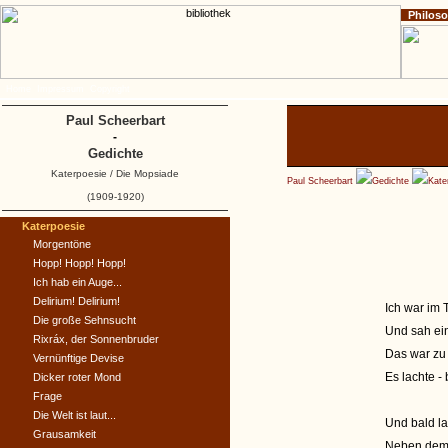
Philos
Home
Impressum
Copyright
Paul Scheerbart
-
Gedichte
Katerpoesie / Die Mopsiade
Paul Scheerbart
Gedichte
Kate
(1909-1920)
Katerpoesie
Morgentöne
Hopp! Hopp! Hopp!
Ich hab ein Auge...
Delirium! Delirium!
Ich war im
Die große Sehnsucht
Und sah ein
Rixráx, der Sonnenbruder
Das war zu
Vernünftige Devise
Es lachte -
Dicker roter Mond
Frage
Die Welt ist laut...
Und bald l
Grausamkeit
Neben dem 