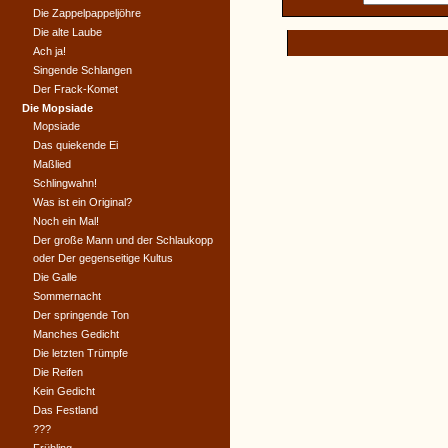
Die Zappelpappeljöhre
Die alte Laube
Ach ja!
Singende Schlangen
Der Frack-Komet
Die Mopsiade
Mopsiade
Das quiekende Ei
Maßlied
Schlingwahn!
Was ist ein Original?
Noch ein Mal!
Der große Mann und der Schlaukopp
oder Der gegenseitige Kultus
Die Galle
Sommernacht
Der springende Ton
Manches Gedicht
Die letzten Trümpfe
Die Reifen
Kein Gedicht
Das Festland
???