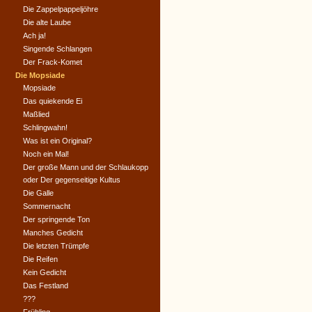
Die Zappelpappeljöhre
Die alte Laube
Ach ja!
Singende Schlangen
Der Frack-Komet
Die Mopsiade
Mopsiade
Das quiekende Ei
Maßlied
Schlingwahn!
Was ist ein Original?
Noch ein Mal!
Der große Mann und der Schlaukopp
oder Der gegenseitige Kultus
Die Galle
Sommernacht
Der springende Ton
Manches Gedicht
Die letzten Trümpfe
Die Reifen
Kein Gedicht
Das Festland
???