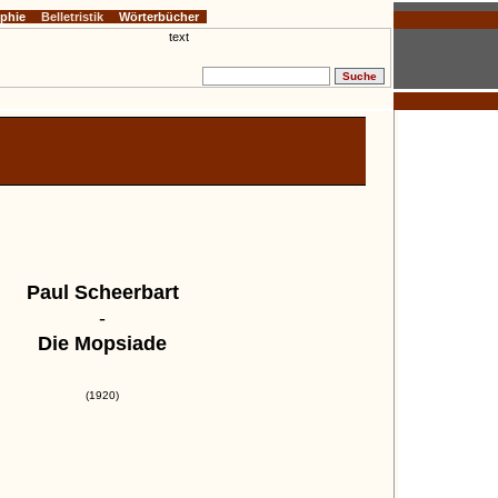
ophie
Belletristik
Wörterbücher
Paul Scheerbart
-
Die Mopsiade
(1920)