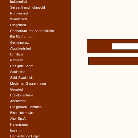
Indianerlied
Sei sanft und höhnisch!
Ruhmeslied
Wanderlied
Fliegenlied
Donnerkarl, der Schreckliche
Ein Säufertraum
Gemeinplatz
Abschiedslied
Ermitage
Notturno
Das gute Schaf
Säulenlied
Schlußweisheit
Moderner Gassenhauer
Groglied
Hobelphantasie
Abendtöne
Die großen Flammen
Eine Lichthetäre
Alter Spaß
Hafentraum
Ingrimm
Der lachende Engel