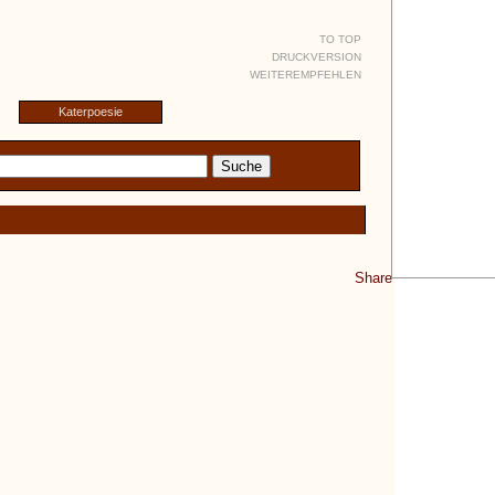
TO TOP
DRUCKVERSION
WEITEREMPFEHLEN
Katerpoesie
Share