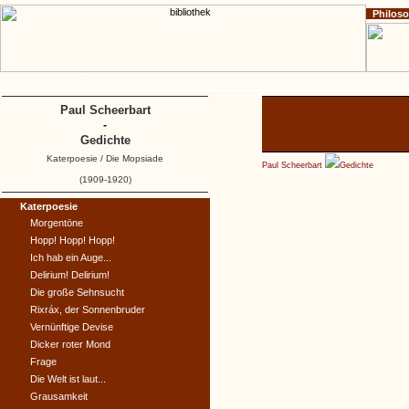
Philos
Home
Impressum
Copyright
Paul Scheerbart
-
Gedichte
Katerpoesie / Die Mopsiade
Paul Scheerbart
Gedichte
(1909-1920)
Katerpoesie
Morgentöne
Hopp! Hopp! Hopp!
Ich hab ein Auge...
Delirium! Delirium!
Die große Sehnsucht
Rixráx, der Sonnenbruder
Vernünftige Devise
Dicker roter Mond
Frage
Die Welt ist laut...
Grausamkeit