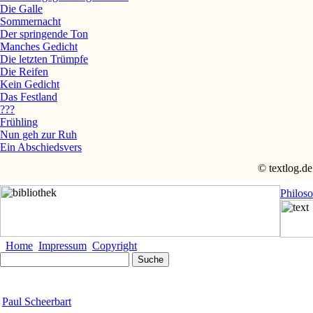
Die Galle
Sommernacht
Der springende Ton
Manches Gedicht
Die letzten Trümpfe
Die Reifen
Kein Gedicht
Das Festland
???
Frühling
Nun geh zur Ruh
Ein Abschiedsvers
© textlog.de
Philos
Home
Impressum
Copyright
Paul Scheerbart