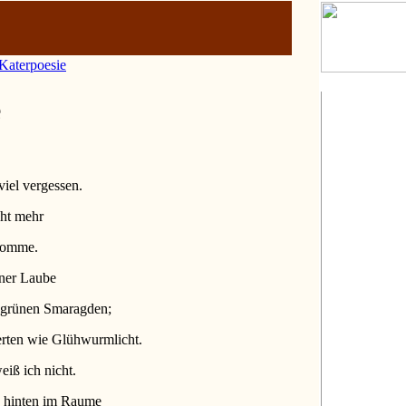
Katerpoesie
e
viel vergessen.
cht mehr
komme.
iner Laube
 grünen Smaragden;
rten wie Glühwurmlicht.
iß ich nicht.
 hinten im Raume