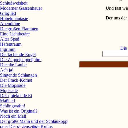
Schlußweisheit
Und fast wi
Moderner Gassenhauer
Groglied
Der uns der a
Hobelphantasie
Abendtöne
Die großen Flammen
Eine Lichthetäre
Alter Spaß
Hafentraum
Die
Ingrimm
Der lachende Engel
Die Zappelpappeljöhre
Die alte Laube
Ach ja!
Singende Schlangen
Der Frack-Komet
Die Mopsiade
Mopsiade
Das quiekende Ei
Maßlied
Schlingwahn!
Was ist ein Original?
Noch ein Mal!
Der große Mann und der Schlaukopp
oder Der gegenseitige Kultus