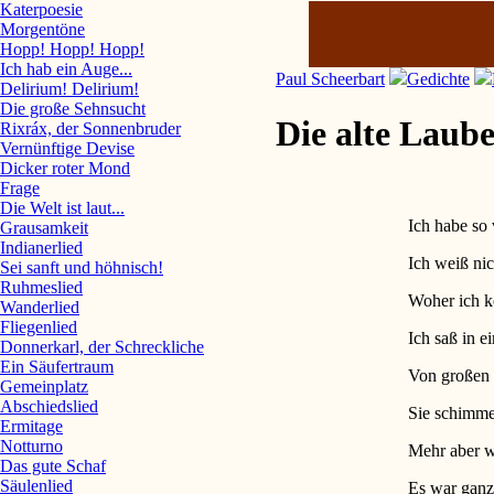
Katerpoesie
Morgentöne
Hopp! Hopp! Hopp!
Ich hab ein Auge...
Paul Scheerbart
Gedichte
Delirium! Delirium!
Die große Sehnsucht
Die alte Laub
Rixráx, der Sonnenbruder
Vernünftige Devise
Dicker roter Mond
Frage
Die Welt ist laut...
Ich habe so 
Grausamkeit
Indianerlied
Ich weiß ni
Sei sanft und höhnisch!
Ruhmeslied
Woher ich 
Wanderlied
Fliegenlied
Ich saß in e
Donnerkarl, der Schreckliche
Ein Säufertraum
Von großen
Gemeinplatz
Abschiedslied
Sie schimme
Ermitage
Notturno
Mehr aber we
Das gute Schaf
Säulenlied
Es war ganz