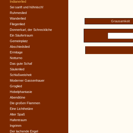
Indianerlied
Sei sanft und höhnisch!
Ruhmeslied
Wanderlied
Grausamkeit
Fliegenlied
Donnerkarl, der Schreckliche
Ein Säufertraum
Gemeinplatz
Abschiedslied
Ermitage
Notturno
Das gute Schaf
Säulenlied
Schlußweisheit
Moderner Gassenhauer
Groglied
Hobelphantasie
Abendtöne
Die großen Flammen
Eine Lichthetäre
Alter Spaß
Hafentraum
Ingrimm
Der lachende Engel