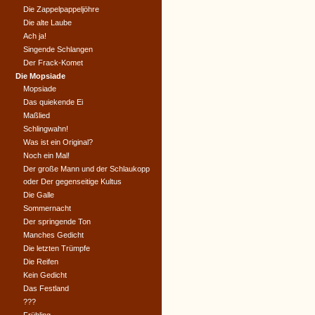
Die Zappelpappeljöhre
Die alte Laube
Ach ja!
Singende Schlangen
Der Frack-Komet
Die Mopsiade
Mopsiade
Das quiekende Ei
Maßlied
Schlingwahn!
Was ist ein Original?
Noch ein Mal!
Der große Mann und der Schlaukopp
oder Der gegenseitige Kultus
Die Galle
Sommernacht
Der springende Ton
Manches Gedicht
Die letzten Trümpfe
Die Reifen
Kein Gedicht
Das Festland
???