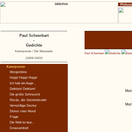
Philos
Home
Impressum
Copyright
Paul Scheerbart
-
Gedichte
Katerpoesie / Die Mopsiade
Paul Scheerbart
Gedichte
Kate
(1909-1920)
Katerpoesie
Morgentöne
Hopp! Hopp! Hopp!
Ich hab ein Auge...
Delirium! Delirium!
Mur
Die große Sehnsucht
Rixráx, der Sonnenbruder
Murx
Vernünftige Devise
Dicker roter Mond
Frage
Die Welt ist laut...
Grausamkeit