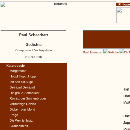
Philos
Home
Impressum
Copyright
Paul Scheerbart
-
Gedichte
Katerpoesie / Die Mopsiade
Paul Scheerbart
Gedichte
Die 
(1909-1920)
Katerpoesie
Morgentöne
Hopp! Hopp! Hopp!
Ich hab ein Auge...
Delirium! Delirium!
Tief
Die große Sehnsucht
Häm
Rixráx, der Sonnenbruder
Muß
Vernünftige Devise
Dicker roter Mond
Frage
Hoc
Die Welt ist laut...
Jag
Grausamkeit
Muß