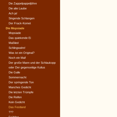
Die Zappelpappeljöhre
Die alte Laube
Ach ja!
Singende Schlangen
Der Frack-Komet
Die Mopsiade
Mopsiade
Das quiekende Ei
Maßlied
Schlingwahn!
Was ist ein Original?
Noch ein Mal!
Der große Mann und der Schlaukopp
oder Der gegenseitige Kultus
Die Galle
Sommernacht
Der springende Ton
Manches Gedicht
Die letzten Trümpfe
Die Reifen
Kein Gedicht
Das Festland
???