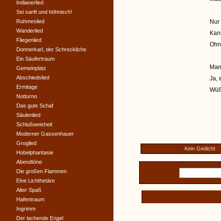
Indianerlied
Sei sanft und höhnisch!
Ruhmeslied
Nur
Wanderlied
Kann
Fliegenlied
Ohn
Donnerkarl, der Schreckliche
Ein Säufertraum
Man
Gemeinplatz
Abschiedslied
Ja, 
Ermitage
Wüßt
Notturno
Das gute Schaf
Säulenlied
Schlußweisheit
Moderner Gassenhauer
Groglied
Kein Gedicht
Hobelphantasie
Abendtöne
Die großen Flammen
Eine Lichthetäre
Alter Spaß
Hafentraum
Ingrimm
Der lachende Engel