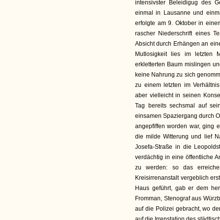
intensivster Beleidigug des 
einmal in Lausanne und einma
erfolgte am 9. Oktober in eine
rascher Niederschrift eines 
Absicht durch Erhängen an ein
Mutlosigkeit lies im letzte
erkletterten Baum mislingen un
keine Nahrung zu sich genommen
zu einem letzten im Verhältn
aber vielleicht in seinen Ko
Tag bereits sechsmal auf se
einsamen Spaziergang durch O
angepfiffen worden war, ging e
die milde Witterung und lief
Josefa-Straße in die Leopoldst
verdächtig in eine öffentliche 
zu werden: so das erreiche
Kreisirrenanstalt vergeblich ers
Haus geführt, gab er dem he
Fromman, Stenograf aus Würzbur
auf die Polizei gebracht, wo d
auf die Irrenstation des städti