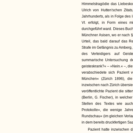
Himmelstragödie das Liebeskon
Ulrich von Hutten'schen Zitats
Jahrhunderts, als in Folge des 
VI. erfolgt, in Form eines m
durchgeführt ward. Dieses Buch
Münchner Asisen, wo er nach § 1
Urteil, das bald darauf das Re
Strafe im Gefängnis zu Amberg,
des Verteidigers auf Geis
summarische Untersuchung de
geisteskrank?« – »Nein.« –, die
verabschiedete sich Pazient
München« (Zürich 1896), die
inzwischen nach Zürich übersied
veröffentlichte Pazient die sit
(Berlin, G. Fischer), in welch
Stellen des Textes wie auch
Protokolle«, die wenige Jah
Rundschau« (im gleichen Verlag
in dem bereits druckfertigen Sa
Pazient hatte inzwischen d