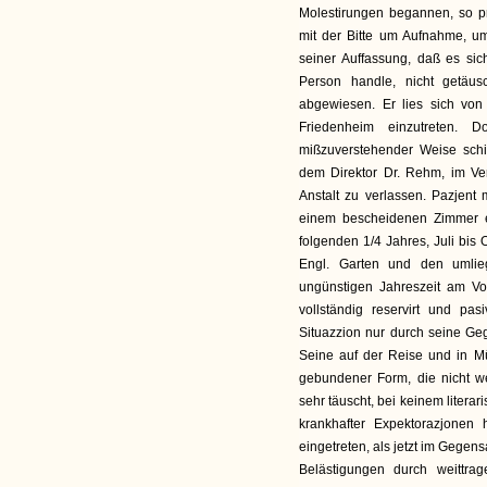
Molestirungen begannen, so prä
mit der Bitte um Aufnahme, um
seiner Auffassung, daß es si
Person handle, nicht getäu
abgewiesen. Er lies sich von 
Friedenheim einzutreten. 
mißzuverstehender Weise schi
dem Direktor Dr. Rehm, im Verl
Anstalt zu verlassen. Pazjent m
einem bescheidenen Zimmer 
folgenden 1/4 Jahres, Juli bis O
Engl. Garten und den umlieg
ungünstigen Jahreszeit am Vorm
vollständig reservirt und pa
Situazzion nur durch seine Geg
Seine auf der Reise und in Mü
gebundener Form, die nicht w
sehr täuscht, bei keinem litera
krankhafter Expektorazjonen 
eingetreten, als jetzt im Gegen
Belästigungen durch weittra