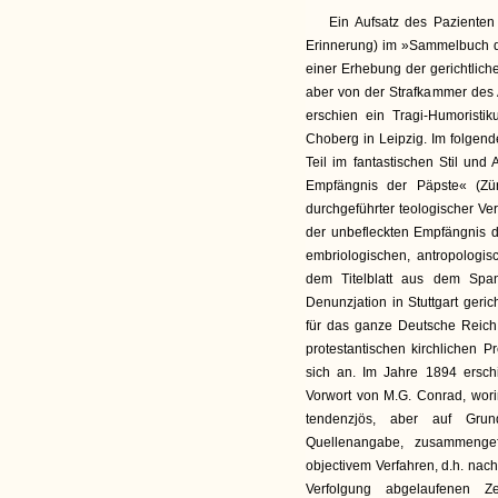
Ein Aufsatz des Pazienten
Erinnerung) im »Sammelbuch d
einer Erhebung der gerichtlich
aber von der Strafkammer des 
erschien ein Tragi-Humoristi
Choberg in Leipzig. Im folgen
Teil im fantastischen Stil und
Empfängnis der Päpste« (Züri
durchgeführter teologischer Ve
der unbefleckten Empfängnis d
embriologischen, antropologi
dem Titelblatt aus dem Span
Denunzjation in Stuttgart geri
für das ganze Deutsche Reich v
protestantischen kirchlichen 
sich an. Im Jahre 1894 ersch
Vorwort von M.G. Conrad, wor
tendenzjös, aber auf Grund
Quellenangabe, zusammenge
objectivem Verfahren, d.h. nach
Verfolgung abgelaufenen Z