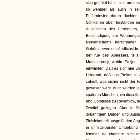
sich gehütet hätte, sich um d
so weniger, als auch in s
Entferntesten daran dachten,
Schikanen aber bestanden im
Auslöschen des Herdfeuers,
Beschädigung der Wohnungsschlö
Nervensistems berechneten 
Gehörsnerven empfindlichst tref
der rue des Abbesses, teils
Montmorency, wohin Pazjent 
einwirkten. Daß es sich hier 
Umstand, daß das Pfeifen in
zuhielt, was sicher nicht der
gewesen wäre. Auch wurden jene
später in München, wo dieselbe
und Comtesse zu Reventlow, bes
Zweifel gezogen. Aber in Be
3/4jährigem Dulden und Aush
Zielsicherheit ausgeführten Angr
in unmittelbarster Umgebung
femmes de chambre sich abs