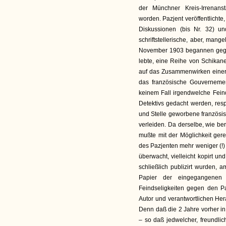
der Münchner Kreis-Irrenans
worden. Pazjent veröffentlicht
Diskussionen (bis Nr. 32) un
schriftstellerische, aber, mange
November 1903 begannen gegen
lebte, eine Reihe von Schikane
auf das Zusammenwirken einer 
das französische Gouvernemen
keinem Fall irgendwelche Feind
Detektivs gedacht werden, res
und Stelle geworbene französis
verleiden. Da derselbe, wie bere
mußte mit der Möglichkeit ger
des Pazjenten mehr weniger (!)
überwacht, vielleicht kopirt un
schließlich publizirt wurden, 
Papier der eingegangenen
Feindseligkeiten gegen den Pa
Autor und verantwortlichen Hera
Denn daß die 2 Jahre vorher in
– so daß jedwelcher, freundlic