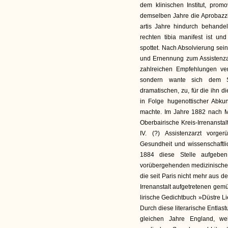
dem klinischen Institut, pro
demselben Jahre die Aprobazzion
artis Jahre hindurch behand
rechten tibia manifest ist u
spottet. Nach Absolvierung seine
und Ernennung zum Assistenzar
zahlreichen Empfehlungen ver
sondern wante sich dem St
dramatischen, zu, für die ihn d
in Folge hugenottischer Abkun
machte. Im Jahre 1882 nach Mün
Oberbairische Kreis-Irrenansta
IV. (?) Assistenzarzt vorge
Gesundheit und wissenschaftli
1884 diese Stelle aufgebe
vorübergehenden medizinischen Di
die seit Paris nicht mehr aus d
Irrenanstalt aufgetretenen gemü
lirische Gedichtbuch »Düstre Li
Durch diese literarische Entlas
gleichen Jahre England, we