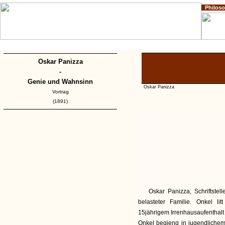
Philos
Home
Impressum
Copyright
Oskar Panizza
-
Genie und Wahnsinn
Oskar Panizza
Vortrag
(1891)
Oskar Panizza, Schriftste
belasteter Familie. Onkel l
15jährigem Irrenhausaufenthalt 
Onkel begieng in jugendlichem 