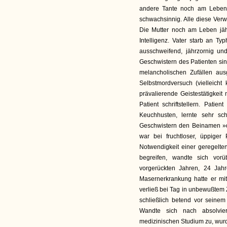
andere Tante noch am Leben, i
schwachsinnig. Alle diese Verw
Die Mutter noch am Leben jähr
Intelligenz. Vater starb an Ty
ausschweifend, jährzornig un
Geschwistern des Patienten sind
melancholischen Zufällen au
Selbstmordversuch (vielleicht 
prävalierende Geistestätigkeit
Patient schriftstellern. Patie
Keuchhusten, lernte sehr sc
Geschwistern den Beinamen »
war bei fruchtloser, üppiger 
Notwendigkeit einer geregelte
begreifen, wandte sich vor
vorgerückten Jahren, 24 Jah
Masernerkrankung hatte er mit
verließ bei Tag in unbewußtem 
schließlich betend vor seine
Wandte sich nach absolvi
medizinischen Studium zu, wurd