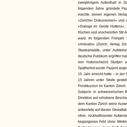
zweijährigem Aufenthalt in Z
folgenden Jahre gründete Paz
machte, seinen eigenen Verlag 
»Züricher Diskussionen« und v
»Dialoge im Geiste Huttens«,
frischen und unschenirten Stil d
ward. Im folgenden Frühjahr 1
criminalis« (Zürich, Verlag Z
Staatsanwälte, unter Aufstell
deutsche Publikum ergriffen habe
rein historische(n!) Studje
Spätherbst wurde Pazjent angebl
15. Jahr erreicht hatte – in de
15 Jahren unter Strafe geste
Prostituzzion im Kanton Zürich
Subject« in schweizerischen B
Direktion auf erhobene Beschwe
dem Kanton Zürich seine Auswe
antwortete auf diesen Gewaltak
ofner, rückhaltlosester Aufde
begangenen Fehl ohne Weiteres 