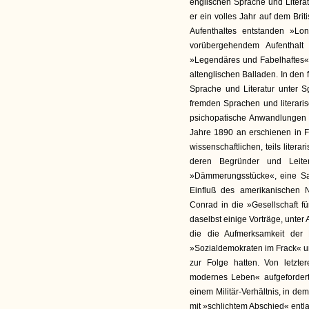
englischen Sprache und Litera
er ein volles Jahr auf dem Brit
Aufenthaltes entstanden »Lo
vorübergehendem Aufenthalt
»Legendäres und Fabelhaftes«, 
altenglischen Balladen. In den
Sprache und Literatur unter S
fremden Sprachen und literarisc
psichopatische Anwandlungen s
Jahre 1890 an erschienen in F
wissenschaftlichen, teils litera
deren Begründer und Leit
»Dämmerungsstücke«, eine Sam
Einfluß des amerikanischen 
Conrad in die »Gesellschaft f
daselbst einige Vorträge, unt
die die Aufmerksamkeit der 
»Sozialdemokraten im Frack«
zur Folge hatten. Von letzt
modernes Leben« aufgefordert
einem Militär-Verhältnis, in de
mit »schlichtem Abschied« entl