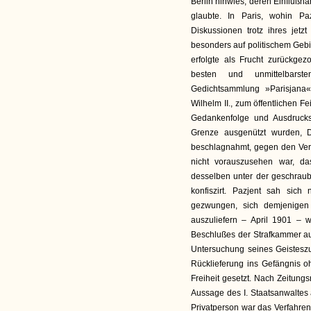
Berlin hinwies, deren Einflußn
glaubte. In Paris, wohin Pa
Diskussionen trotz ihres jetzt
besonders auf politischem Gebi
erfolgte als Frucht zurückge
besten und unmittelbarst
Gedichtsammlung »Parisjana«
Wilhelm II., zum öffentlichen F
Gedankenfolge und Ausdrucks
Grenze ausgenützt wurden, D
beschlagnahmt, gegen den Verfa
nicht vorauszusehen war, da
desselben unter der geschraubt
konfiszirt. Pazjent sah sich
gezwungen, sich demjenigen 
auszuliefern – April 1901 –
Beschlußes der Strafkammer auf
Untersuchung seines Geistesz
Rücklieferung ins Gefängnis o
Freiheit gesetzt. Nach Zeitungs
Aussage des I. Staatsanwaltes 
Privatperson war das Verfahre