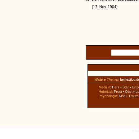
(17. Nov. 1904)
Weitere Themen
bei textlog.d
Medizin:
Herz
•
Star
•
Unz
Heilmittel:
Frost
•
Obst
•
Lu
Psychologie:
Kind
•
Traum
© tex