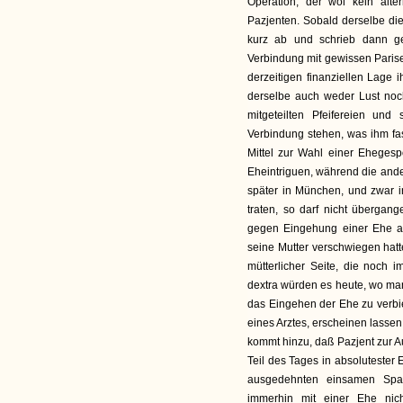
Operation, der wol kein alte
Pazjenten. Sobald derselbe die
kurz ab und schrieb dann ge
Verbindung mit gewissen Parise
derzeitigen finanziellen Lage 
derselbe auch weder Lust noch
mitgeteilten Pfeifereien un
Verbindung stehen, was ihm fas
Mittel zur Wahl einer Ehegesp
Eheintriguen, während die ande
später in München, und zwar in
traten, so darf nicht überga
gegen Eingehung einer Ehe au
seine Mutter verschwiegen hat
mütterlicher Seite, die noch
dextra würden es heute, wo man 
das Eingehen der Ehe zu verbie
eines Arztes, erscheinen lassen
kommt hinzu, daß Pazjent zur Au
Teil des Tages in absolutester 
ausgedehnten einsamen Spaz
immerhin mit einer Ehe nich