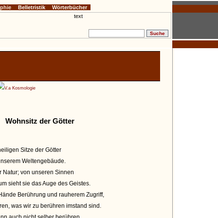
ophie
Belletristik
Wörterbücher
V.a Kosmologie
Wohnsitz der Götter
heiligen Sitze der Götter
 unserem Weltengebäude.
er Natur; von unseren Sinnen
kaum sieht sie das Auge des Geistes.
r Hände Berührung und rauherem Zugriff,
ren, was wir zu berühren imstand sind.
ann auch nicht selber berühren.