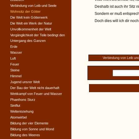
Verbindung von Leib und Seele
Deshalb ist auch ihr Sitz 
Wohnsitz der Götter
Sondern er muß entsprech
Die Welt kein Götterwerk
Doch dies will ich dir noc
Die Welt ein Werk der Natur
Unvollkommenheit der Welt
Vergänglichkeit der Teile bedingt den
Untergang des Ganzen
Erde
Wasser
Verbindung von Leib un
Luft
Feuer
Steine
Himmel
Jugend unsrer Welt
Der Bau der Welt nicht dauerhaft
Wettkampf von Feuer und Wasser
Phaethons Sturz
Sintflut
Weltentstehung
Atomwirbel
Bildung der vier Elemente
Bildung von Sonne und Mond
Bildung des Meeres