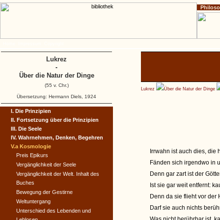
Philos
Home
Impressum
Copyright
Lukrez
-
Über die Natur der Dinge
(55 v. Chr.)
Lukrez
Über die Natur der Dinge
Übersetzung: Hermann Diels, 1924
I. Die Prinzipien
II. Fortsetzung über die Prinzipien
III. Die Seele
IV. Wahrnehmen, Denken, Begehren
V.a Kosmologie
Irrwahn ist auch dies, die 
Preis Epikurs
Fänden sich irgendwo in
Vergänglichkeit der Seele
Denn gar zart ist der Gött
Vergänglichkeit der Welt. Inhalt des
Buches
Ist sie gar weit entfernt: 
Bewegung der Gestirne
Denn da sie flieht vor de
Weltuntergang
Darf sie auch nichts berüh
Unterschied des Lebenden und
Was nicht berührbar ist, k
Leblosen