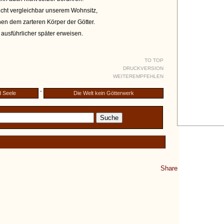
nicht vergleichbar unserem Wohnsitz,
en dem zarteren Körper der Götter.
h ausführlicher später erweisen.
TO TOP
DRUCKVERSION
WEITEREMPFEHLEN
-
d Seele
Die Welt kein Götterwerk
Share