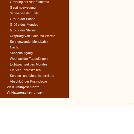
Ordnung der vier Elemente
Gestirnbewegung
Schweben der Erde
Größe der Sonne
Größe des Mondes
Größe der Sterne
Ursprung von Licht und Wärme
Sonnenwende. Mondbahn
Nacht
Sonnenaufgang
Wechsel der Tageslängen
Lichtwechsel des Mondes
Die vier Jahreszeiten
Sonnen- und Mondfinsternisse
Abschluß der Kosmologie
V.b Kulturgeschichte
VI. Naturerscheinungen
© tex