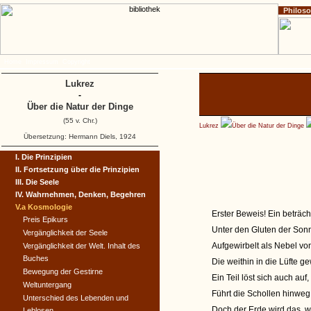
Philos
Home
Impressum
Copyright
Lukrez
-
Über die Natur der Dinge
(55 v. Chr.)
Lukrez
Über die Natur der Dinge
Übersetzung: Hermann Diels, 1924
I. Die Prinzipien
II. Fortsetzung über die Prinzipien
III. Die Seele
IV. Wahrnehmen, Denken, Begehren
V.a Kosmologie
Erster Beweis! Ein beträch
Preis Epikurs
Unter den Gluten der Son
Vergänglichkeit der Seele
Aufgewirbelt als Nebel vo
Vergänglichkeit der Welt. Inhalt des
Buches
Die weithin in die Lüfte g
Bewegung der Gestirne
Ein Teil löst sich auch au
Weltuntergang
Führt die Schollen hinweg
Unterschied des Lebenden und
Doch der Erde wird das, w
Leblosen