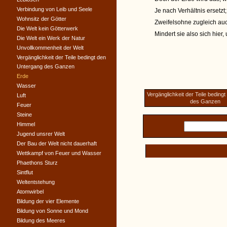
Verbindung von Leib und Seele
Je nach Verhältnis ersetz
Wohnsitz der Götter
Zweifelsohne zugleich au
Die Welt kein Götterwerk
Mindert sie also sich hie
Die Welt ein Werk der Natur
Unvollkommenheit der Welt
Vergänglichkeit der Teile bedingt den
Untergang des Ganzen
Erde
Wasser
Vergänglichkeit der Teile beding
Luft
des Ganzen
Feuer
Steine
Himmel
Jugend unsrer Welt
Der Bau der Welt nicht dauerhaft
Wettkampf von Feuer und Wasser
Phaethons Sturz
Sintflut
Weltentstehung
Atomwirbel
Bildung der vier Elemente
Bildung von Sonne und Mond
Bildung des Meeres