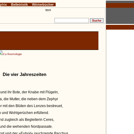
ophie
Belletristik
Wörterbücher
V.a Kosmologie
Die vier Jahreszeiten
und ihr Bote, der Knabe mit Flügeln,
ra, die Mutter, die neben dem Zephyr
 mit den Blüten des Lenzes bestreuet,
en und Wohlgerüchen erfüllend.
nd zugleich als Begleiterin Ceres,
t, und die wehenden Nordpassate.
rbst und der »Euhoi!« jauchzende Bacchus.