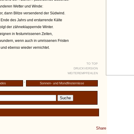
 anderen Wetter und Winde:
er, dann Blitze versendend der Südwind.
 Ende des Jahrs und erstarrende Kälte
folgt der zähneklappernde Winter.
ignen in festumrissenen Zeiten,
 wundern, wenn auch in umrissenen Fristen
und ebenso wieder vernichtet.
TO TOP
DRUCKVERSION
WEITEREMPFEHLEN
-
ndes
Sonnen- und Mondfinsternisse
Share