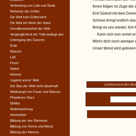
Verbindung von Leib und Seele
Ihnen folgen im Zuge die
Wohnsitz der Götter
Erst Südost mit dem Donn
Die Welt kein Götterwerk
Schnee bringt endlich das
Die Welt ein Werk der Natur
Bringt es uns wieder, ihm 
Unvollkommenheit der Welt
Kann sich nun soviel ere
Vergänglichkeit der Teile bedingt den
Untergang des Ganzen
Wird's dich noch weniger
Erde
Unser Mond wird geboren 
Wasser
Luft
Feuer
Steine
Himmel
Jugend unsrer Welt
Lichtwechsel des Mo
Der Bau der Welt nicht dauerhaft
Wettkampf von Feuer und Wasser
Phaethons Sturz
Sintflut
Weltentstehung
Atomwirbel
Bildung der vier Elemente
Bildung von Sonne und Mond
Bildung des Meeres