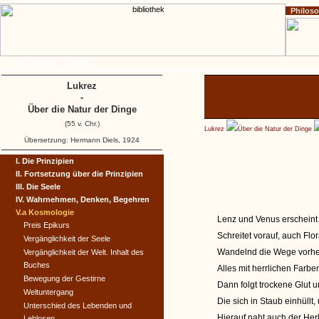
Philos
Home
Impressum
Copyright
Lukrez
-
Über die Natur der Dinge
(55 v. Chr.)
Lukrez
Über die Natur der Dinge
Übersetzung: Hermann Diels, 1924
I. Die Prinzipien
II. Fortsetzung über die Prinzipien
III. Die Seele
IV. Wahrnehmen, Denken, Begehren
V.a Kosmologie
Lenz und Venus erscheint 
Preis Epikurs
Schreitet vorauf, auch Flo
Vergänglichkeit der Seele
Wandelnd die Wege vorher
Vergänglichkeit der Welt. Inhalt des
Buches
Alles mit herrlichen Farb
Bewegung der Gestirne
Dann folgt trockene Glut u
Weltuntergang
Die sich in Staub einhüll
Unterschied des Lebenden und
Hierauf naht auch der He
Leblosen