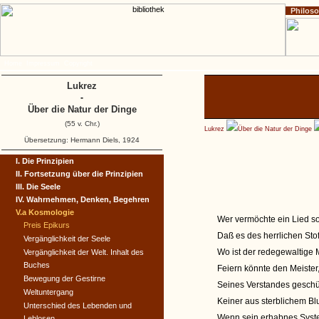
Philos
Home
Impressum
Copyright
Lukrez
-
Über die Natur der Dinge
(55 v. Chr.)
Lukrez
Über die Natur der Dinge
Übersetzung: Hermann Diels, 1924
I. Die Prinzipien
II. Fortsetzung über die Prinzipien
III. Die Seele
IV. Wahrnehmen, Denken, Begehren
V.a Kosmologie
Wer vermöchte ein Lied so
Preis Epikurs
Daß es des herrlichen Sto
Vergänglichkeit der Seele
Wo ist der redegewaltige 
Vergänglichkeit der Welt. Inhalt des
Buches
Feiern könnte den Meister
Bewegung der Gestirne
Seines Verstandes geschür
Weltuntergang
Keiner aus sterblichem Bl
Unterschied des Lebenden und
Wenn sein erhabnes Syste
Leblosen