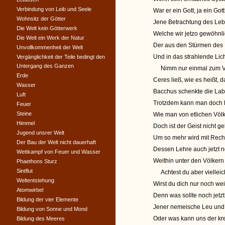
Verbindung von Leib und Seele
War er ein Gott, ja ein Go
Wohnsitz der Götter
Jene Betrachtung des Lebe
Die Welt kein Götterwerk
Welche wir jetzo gewöhnl
Die Welt ein Werk der Natur
Der aus den Stürmen des 
Unvollkommenheit der Welt
Und in das strahlende Lic
Vergänglichkeit der Teile bedingt den
Untergang des Ganzen
Nimm nur einmal zum Verg
Erde
Ceres ließ, wie es heißt,
Wasser
Bacchus schenkte die Lab
Luft
Trotzdem kann man doch 
Feuer
Steine
Wie man von etlichen Völke
Himmel
Doch ist der Geist nicht g
Jugend unsrer Welt
Um so mehr wird mit Recht
Der Bau der Welt nicht dauerhaft
Dessen Lehre auch jetzt 
Wettkampf von Feuer und Wasser
Weithin unter den Völkern
Phaethons Sturz
Sintflut
Achtest du aber vielleich
Weltentstehung
Wirst du dich nur noch we
Atomwirbel
Denn was sollte noch jetz
Bildung der vier Elemente
Jener nemeische Leu und 
Bildung von Sonne und Mond
Oder was kann uns der kre
Bildung des Meeres