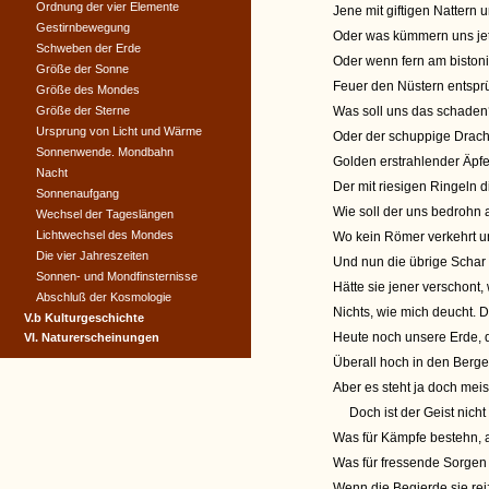
Ordnung der vier Elemente
Jene mit giftigen Nattern
Gestirnbewegung
Oder was kümmern uns jet
Schweben der Erde
Oder wenn fern am bisto
Größe der Sonne
Feuer den Nüstern entsp
Größe des Mondes
Größe der Sterne
Was soll uns das schaden
Ursprung von Licht und Wärme
Oder der schuppige Drach
Sonnenwende. Mondbahn
Golden erstrahlender Äpfe
Nacht
Der mit riesigen Ringeln
Sonnenaufgang
Wie soll der uns bedrohn
Wechsel der Tageslängen
Lichtwechsel des Mondes
Wo kein Römer verkehrt un
Die vier Jahreszeiten
Und nun die übrige Schar 
Sonnen- und Mondfinsternisse
Hätte sie jener verschont
Abschluß der Kosmologie
Nichts, wie mich deucht.
V.b Kulturgeschichte
Heute noch unsere Erde, d
VI. Naturerscheinungen
Überall hoch in den Berge
Aber es steht ja doch meis
Doch ist der Geist nicht 
Was für Kämpfe bestehn, a
Was für fressende Sorgen
Wenn die Begierde sie rei