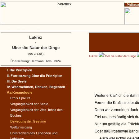
Philos
Home
Impressum
Copyright
Lukrez
-
Über die Natur der Dinge
(55 v. Chr.)
Lukrez
Über die Natur der Dinge
Übersetzung: Hermann Diels, 1924
I. Die Prinzipien
II. Fortsetzung über die Prinzipien
III. Die Seele
IV. Wahrnehmen, Denken, Begehren
V.a Kosmologie
Weiter erklär' ich die B
Preis Epikurs
Ferner die Kraft, mit der d
Vergänglichkeit der Seele
Denn wir vermeinen doch n
Vergänglichkeit der Welt. Inhalt des
Buches
Frei und beständig sich d
Bewegung der Gestirne
Nur um gefällig die Früch
Weltuntergang
Oder daß irgendwie gar di
Unterschied des Lebenden und
Auch wer richtig gelernt,
Leblosen