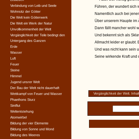
Verbindung von Leib und Seele
Führen, der wundert sich w
Wohnsitz der Götter
Namentlich auch bei jene
Die Welt kein Götterwerk
Über unserem Haupte im Ät
Die Welt ein Werk der Natur
Dann fällt mancher wohl w
Unvollkommenheit der Welt
Und bekennt sich als Skl
Vergänglichkeit der Teile bedingt den
Untergang des Ganzen
Allmacht leider er glaubt.
Erde
Und was nicht kann sein u
Wasser
Seine wirkende Kraft und 
Luft
Feuer
Steine
Himmel
Jugend unsrer Welt
Der Bau der Welt nicht dauerhaft
Vergänglichkeit der Welt. Inha
Wettkampf von Feuer und Wasser
Phaethons Sturz
Sintflut
Weltentstehung
Atomwirbel
Bildung der vier Elemente
Bildung von Sonne und Mond
Bildung des Meeres