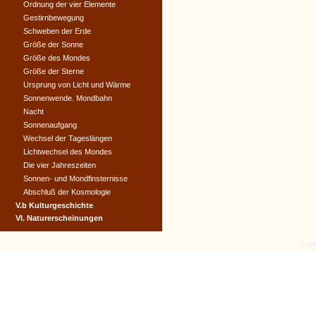
Ordnung der vier Elemente
Gestirnbewegung
Schweben der Erde
Größe der Sonne
Größe des Mondes
Größe der Sterne
Ursprung von Licht und Wärme
Sonnenwende. Mondbahn
Nacht
Sonnenaufgang
Wechsel der Tageslängen
Lichtwechsel des Mondes
Die vier Jahreszeiten
Sonnen- und Mondfinsternisse
Abschluß der Kosmologie
V.b Kulturgeschichte
VI. Naturerscheinungen
© tex