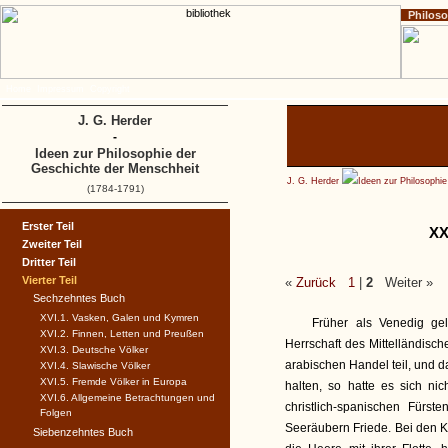
Philos
Home
Impressum
Copyright
J. G. Herder
-
Ideen zur Philosophie der
Geschichte der Menschheit
J. G. Herder
Ideen zur Philosophi
(1784-1791)
Erster Teil
XX
Zweiter Teil
Dritter Teil
Vierter Teil
«
Zurück
1
|
2
Weiter »
Sechzehntes Buch
XVI.1. Vasken, Galen und Kymren
Früher als Venedig ge
XVI.2. Finnen, Letten und Preußen
Herrschaft des Mittelländis
XVI.3. Deutsche Völker
arabischen Handel teil, und d
XVI.4. Slawische Völker
XVI.5. Fremde Völker in Europa
halten, so hatte es sich nic
XVI.6. Allgemeine Betrachtungen und
christlich-spanischen Fürs
Folgen
Seeräubern Friede. Bei den K
Siebenzehntes Buch