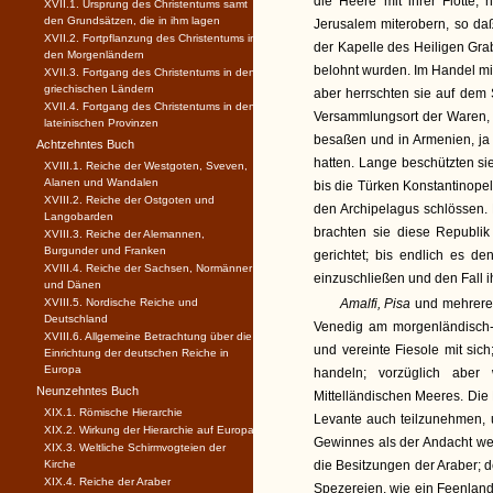
die Heere mit ihrer Flotte, 
XVII.1. Ursprung des Christentums samt
den Grundsätzen, die in ihm lagen
Jerusalem miterobern, so daß
XVII.2. Fortpflanzung des Christentums in
der Kapelle des Heiligen Gra
den Morgenländern
belohnt wurden. Im Handel mi
XVII.3. Fortgang des Christentums in den
griechischen Ländern
aber herrschten sie auf dem
XVII.4. Fortgang des Christentums in den
Versammlungsort der Waren,
lateinischen Provinzen
besaßen und in Armenien, ja 
Achtzehntes Buch
hatten. Lange beschützten si
XVIII.1. Reiche der Westgoten, Sveven,
Alanen und Wandalen
bis die Türken Konstantinope
XVIII.2. Reiche der Ostgoten und
den Archipelagus schlössen. 
Langobarden
brachten sie diese Republi
XVIII.3. Reiche der Alemannen,
Burgunder und Franken
gerichtet; bis endlich es d
XVIII.4. Reiche der Sachsen, Normänner
einzuschließen und den Fall i
und Dänen
XVIII.5. Nordische Reiche und
Amalfi, Pisa
und mehrere 
Deutschland
Venedig am morgenländisch-
XVIII.6. Allgemeine Betrachtung über die
und vereinte Fiesole mit sich
Einrichtung der deutschen Reiche in
Europa
handeln; vorzüglich abe
Neunzehntes Buch
Mittelländischen Meeres. Di
XIX.1. Römische Hierarchie
Levante auch teilzunehmen, 
XIX.2. Wirkung der Hierarchie auf Europa
Gewinnes als der Andacht we
XIX.3. Weltliche Schirmvogteien der
Kirche
die Besitzungen der Araber; d
XIX.4. Reiche der Araber
Spezereien, wie ein Feenland 