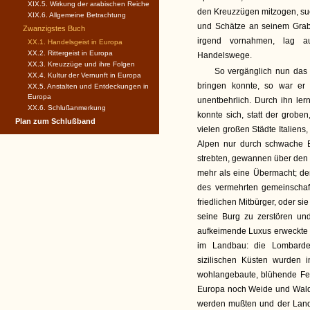
XIX.5. Wirkung der arabischen Reiche
den Kreuzzügen mitzogen, su
XIX.6. Allgemeine Betrachtung
und Schätze an seinem Grab
Zwanzigstes Buch
irgend vornahmen, lag au
XX.1. Handelsgeist in Europa
XX.2. Rittergeist in Europa
Handelswege.
XX.3. Kreuzzüge und ihre Folgen
So vergänglich nun das 
XX.4. Kultur der Vernunft in Europa
bringen konnte, so war er d
XX.5. Anstalten und Entdeckungen in
Europa
unentbehrlich. Durch ihn l
XX.6. Schlußanmerkung
konnte sich, statt der grobe
Plan zum Schlußband
vielen großen Städte Italien
Alpen nur durch schwache 
strebten, gewannen über den
mehr als eine Übermacht; de
des vermehrten gemeinschaf
friedlichen Mitbürger, oder s
seine Burg zu zerstören und
aufkeimende Luxus erweckte F
im Landbau: die Lombardei
sizilischen Küsten wurden i
wohlangebaute, blühende Feld
Europa noch Weide und Wald 
werden mußten und der Lande