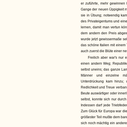
er zuführte, mehr gewinnen
Gange der neuen Üppigkeit mit
sie in Übung; notwendig kam
des Privateigentums und ein
lernen, damit man vertun kön
dem andern den Preis abgewi
wurde jetzt gewissermaße sel
das schöne Italien mit einem
auch zuerst die Blüte einer ne
Freilich aber war's nur 
einen andern Weg; Republike
selbst uneins; das ganze Lan
Männer und einzelne mäc
Unterdrückung kam hinzu; 
Redlichkeit und Treue verban
Beute auswärtiger oder innerl
selbst, konnte sich nur dur
Indessen darf jede Triebfede
Zum Glück für Europa war die
größester Teil mußte dem ba
sich noch mächtig ein anderer