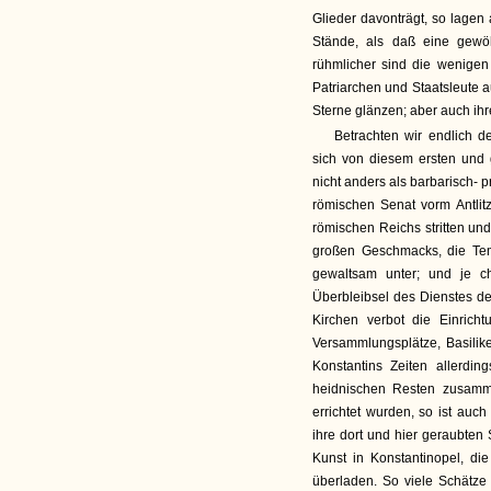
Glieder davonträgt, so lagen
Stände, als daß eine gewö
rühmlicher sind die wenigen
Patriarchen und Staatsleute 
Sterne glänzen; aber auch ihr
Betrachten wir endlich d
sich von diesem ersten und g
nicht anders als barbarisch- 
römischen Senat vorm Antlit
römischen Reichs stritten un
großen Geschmacks, die Temp
gewaltsam unter; und je chr
Überbleibsel des Dienstes d
Kirchen verbot die Einrich
Versammlungsplätze, Basilike
Konstantins Zeiten allerding
heidnischen Resten zusamme
errichtet wurden, so ist auc
ihre dort und hier geraubte
Kunst in Konstantinopel, di
überladen. So viele Schätz