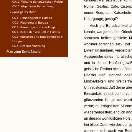
verloren; wer ans Ruder komme
XIX.5. Wirkung der arabischen Reiche
Römer, Sextus, Cato, Cicero,
XIX.6. Allgemeine Betrachtung
Zwanzigstes Buch
neuen Rom, dem Kaiserhofe 
XX.1. Handelsgeist in Europa
Untergange, gesagt?
XX.2. Rittergeist in Europa
Auch die Beredsamkeit al
XX.3. Kreuzzüge und ihre Folgen
konnte, war jener alten Grie
XX.4. Kultur der Vernunft in Europa
XX.5. Anstalten und Entdeckungen in
sprachen freilich göttliche
Europa
worüber sprachen sie? und w
XX.6. Schlußanmerkung
Einem unsinnigen, verderbten,
Plan zum Schlußband
Aussprüche eines moralischen
und in diesen Haufen gewiß 
geistliche Redner sich auf di
Priester und Mönche oder
Lustbarkeiten und Weibertr
Chrysostomus, daß deine über
Einsamkeit tratest du hervor
glänzenden Hauptstadt wurde
verirrt; du erlagst den Stür
wiederhergestellt, endlich d
an diesem wohllüstigen Hofe, u
frei blieb. Denn wie der, der 
wenn er sich auch vor Beul