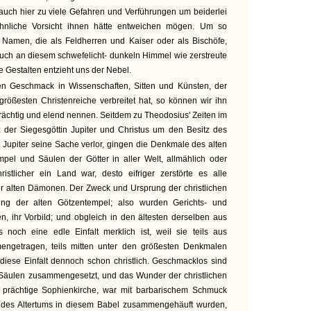
 auch hier zu viele Gefahren und Verführungen um beiderlei
hnliche Vorsicht ihnen hätte entweichen mögen. Um so
 Namen, die als Feldherren und Kaiser oder als Bischöfe,
auch an diesem schwefelicht- dunkeln Himmel wie zerstreute
e Gestalten entzieht uns der Nebel.
en Geschmack in Wissenschaften, Sitten und Künsten, der
rößesten Christenreiche verbreitet hat, so können wir ihn
prächtig und elend nennen. Seitdem zu Theodosius' Zeiten im
z der Siegesgöttin Jupiter und Christus um den Besitz des
d Jupiter seine Sache verlor, gingen die Denkmale des alten
el und Säulen der Götter in aller Welt, allmählich oder
istlicher ein Land war, desto eifriger zerstörte es alle
er alten Dämonen. Der Zweck und Ursprung der christlichen
tung der alten Götzentempel; also wurden Gerichts- und
n, ihr Vorbild; und obgleich in den ältesten derselben aus
s noch eine edle Einfalt merklich ist, weil sie teils aus
ngetragen, teils mitten unter den größesten Denkmalen
h diese Einfalt dennoch schon christlich. Geschmacklos sind
n Säulen zusammengesetzt, und das Wunder der christlichen
e prächtige Sophienkirche, war mit barbarischem Schmuck
e des Altertums in diesem Babel zusammengehäuft wurden,