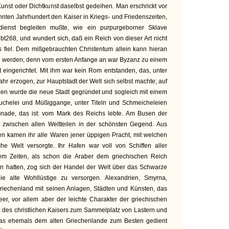
unst oder Dichtkunst daselbst gedeihen. Man erschrickt vor
hnten Jahrhundert den Kaiser in Kriegs- und Friedenszeiten,
enst begleiten mußte, wie ein purpurgeborner Sklave
bt268, und wundert sich, daß ein Reich von dieser Art nicht
 es fiel. Dem mißgebrauchten Christentum allein kann hieran
n werden; denn vom ersten Anfange an war Byzanz zu einem
t eingerichtet. Mit ihm war kein Rom entstanden, das, unter
hr erzogen, zur Hauptstadt der Welt sich selbst machte; auf
en wurde die neue Stadt gegründet und sogleich mit einem
uchelei und Müßiggange, unter Titeln und Schmeicheleien
Gnade, das ist: vom Mark des Reichs lebte. Am Busen der
, zwischen allen Weltteilen in der schönsten Gegend. Aus
ten kamen ihr alle Waren jener üppigen Pracht, mit welchen
che Welt versorgte. Ihr Hafen war voll von Schiffen aller
em Zeiten, als schon die Araber dem griechischen Reich
 hatten, zog sich der Handel der Welt über das Schwarze
e alte Wohllüstige zu versorgen. Alexandrien, Smyrna,
Griechenland mit seinen Anlagen, Städten und Künsten, das
Meer, vor allem aber der leichte Charakter der griechischen
itz des christlichen Kaisers zum Sammelplatz von Lastern und
as ehemals dem alten Griechenlande zum Besten gedient