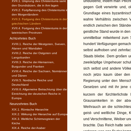
unduldend; indem man Pflich
XVII.1. Ursprung des Christentums samt
den Grundsätzen, die in ihm lagen
gegen Gott verwirrte und, 
XVII.2. Fortpflanzung des Christentums in
Grundlage eines byzantinisch
den Morgenländern
wahre Verhältnis zwischen V
XVII.3. Fortgang des Christentums in den
griechischen Ländern
endlich zwischen den Ständen
XVII.4. Fortgang des Christentums in den
geistliche Stand wurde in den
lateinischen Provinzen
unmittelbar mitwirkend zum 
Achtzehntes Buch
hundert Verfügungen gemacht 
XVIII.1. Reiche der Westgoten, Sveven,
Alanen und Wandalen
selbst aufhoben und zehnfa
XVIII.2. Reiche der Ostgoten und
Staats bliebe. Dem großen u
Langobarden
zweiköpfige Ungeheuer schul
XVIII.3. Reiche der Alemannen,
Burgunder und Franken
sich selbst und andere Völk
XVIII.4. Reiche der Sachsen, Normänner
noch jetzo kaum über den
und Dänen
XVIII.5. Nordische Reiche und
Regierung unter den Mensche
Deutschland
Gesetzen und mit ihr jene ch
XVIII.6. Allgemeine Betrachtung über die
Einrichtung der deutschen Reiche in
kurzem der fürchterlichst
Europa
Grausamkeiten in der absc
Neunzehntes Buch
Weihrauch an die schlechtest
XIX.1. Römische Hierarchie
geist- und weltliche Dinge,
XIX.2. Wirkung der Hierarchie auf Europa
und Verschnittene, Weiber un
XIX.3. Weltliche Schirmvogteien der
Kirche
brachte. Das Reich hatte sei
XIX.4. Reiche der Araber