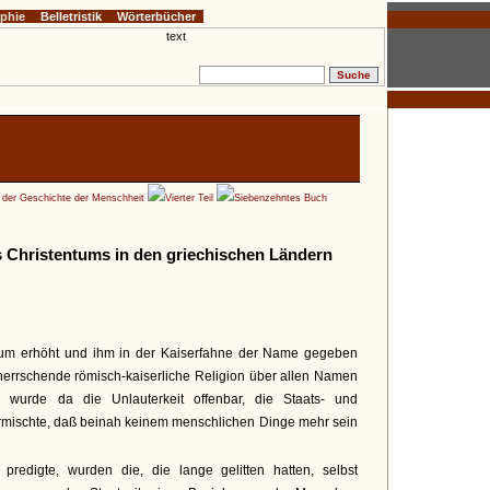
ophie
Belletristik
Wörterbücher
e der Geschichte der Menschheit
Vierter Teil
Siebenzehntes Buch
s Christentums in den griechischen Ländern
ntum erhöht und ihm in der Kaiserfahne der Name gegeben
e herrschende römisch-kaiserliche Religion über allen Namen
 wurde da die Unlauterkeit offenbar, die Staats- und
rmischte, daß beinah keinem menschlichen Dinge mehr sein
redigte, wurden die, die lange gelitten hatten, selbst