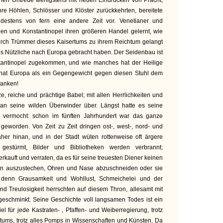
nen Untreue wenigstens mit neuen Eindrücken von Pracht,
re Höhlen, Schlösser und Klöster zurückkehrten, bereitete
destens von fern eine andere Zeit vor. Venetianer und
en und Konstantinopel ihren größeren Handel gelernt, wie
durch Trümmer dieses Kaisertums zu ihrem Reichtum gelangt
s Nützliche nach Europa gebracht haben. Der Seidenbau ist
tantinopel zugekommen, und wie manches hat der Heilige
hat Europa als ein Gegengewicht gegen diesen Stuhl dem
danken!
ze, reiche und prächtige Babel; mit allen Herrlichkeiten und
an seine wilden Überwinder über. Längst hatte es seine
n vermocht: schon im fünften Jahrhundert war das ganze
geworden. Von Zeit zu Zeit dringen ost-, west-, nord- und
er hinan, und in der Stadt wüten rottenweise oft ärgere
gestürmt, Bilder und Bibliotheken werden verbrannt;
erkauft und verraten, da es für seine treuesten Diener keinen
gen auszustechen, Ohren und Nase abzuschneiden oder sie
 denn Grausamkeit und Wohllust, Schmeichelei und der
und Treulosigkeit herrschten auf diesem Thron, allesamt mit
t geschminkt. Seine Geschichte voll langsamen Todes ist ein
l für jede Kastraten- , Pfaffen- und Weiberregierung, trotz
htums, trotz alles Pomps in Wissenschaften und Künsten. Da