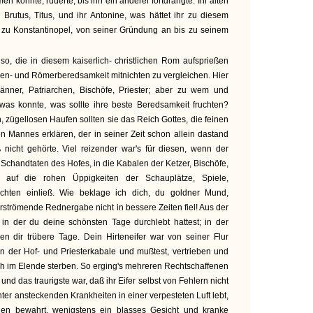
n konnte, ruderte, bis ihn ein anderer fortdrängte. Ihr alten
 Brutus, Titus, und ihr Antonine, was hättet ihr zu diesem
zu Konstantinopel, von seiner Gründung an bis zu seinem
so, die in diesem kaiserlich- christlichen Rom aufsprießen
chen- und Römerberedsamkeit mitnichten zu vergleichen. Hier
 Männer, Patriarchen, Bischöfe, Priester; aber zu wem und
as konnte, was sollte ihre beste Beredsamkeit fruchten?
 zügellosen Haufen sollten sie das Reich Gottes, die feinen
 Mannes erklären, der in seiner Zeit schon allein dastand
nicht gehörte. Viel reizender war's für diesen, wenn der
e Schandtaten des Hofes, in die Kabalen der Ketzer, Bischöfe,
 auf die rohen Üppigkeiten der Schauplätze, Spiele,
achten einließ. Wie beklage ich dich, du goldner Mund,
strömende Rednergabe nicht in bessere Zeiten fiel! Aus der
, in der du deine schönsten Tage durchlebt hattest; in der
n dir trübere Tage. Dein Hirteneifer war von seiner Flur
men der Hof- und Priesterkabale und mußtest, vertrieben und
och im Elende sterben. So erging's mehreren Rechtschaffenen
nd das traurigste war, daß ihr Eifer selbst von Fehlern nicht
unter ansteckenden Krankheiten in einer verpesteten Luft lebt,
en bewahrt, wenigstens ein blasses Gesicht und kranke