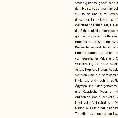
sowenig konnte griechische K
dem Hofstaat, der noch im ze
zu Hause und zum Gottesdi
desselben ihn selbst beschrei
viel früher gefallen sei, als
die Schuld nicht beigemesse
glänzend-üppigen Bettlerstaa
Bedrückungen, Streit und Gefa
Kosten Roms und der Provinz
Pöbel beladen, der unter He
von kaiserlicher Milde und 
Wohllust lag die neue Stadt
Asien, Persien, Indien, Ägyp
sie sich und die nordwestli
Nationen; und noch in spät
Ägypten und Asien genommen
und Kaspische Meer, um di
Antiochien, das busenvolle 
inselnvolle Mittelländische 
Nation, alles trug bei, den S
Torheiten zu machen; und w