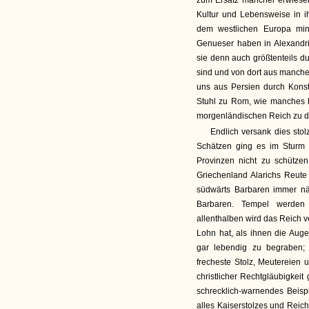
zum Ersatz mancher erwiese
Kultur und Lebensweise in ih
dem westlichen Europa min
Genueser haben in Alexandri
sie denn auch größtenteils 
sind und von dort aus manche
uns aus Persien durch Kons
Stuhl zu Rom, wie manches 
morgenländischen Reich zu 
Endlich versank dies stol
Schätzen ging es im Sturm 
Provinzen nicht zu schütze
Griechenland Alarichs Reute 
südwärts Barbaren immer näh
Barbaren. Tempel werden 
allenthalben wird das Reich v
Lohn hat, als ihnen die Au
gar lebendig zu begraben;
frecheste Stolz, Meutereien 
christlicher Rechtgläubigkei
schrecklich-warnendes Beispie
alles Kaiserstolzes und Reic