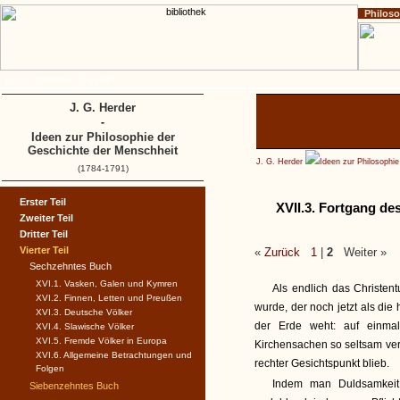
Philos
Home
Impressum
Copyright
J. G. Herder
-
Ideen zur Philosophie der
Geschichte der Menschheit
J. G. Herder
Ideen zur Philosophi
(1784-1791)
Erster Teil
XVII.3. Fortgang de
Zweiter Teil
Dritter Teil
Vierter Teil
«
Zurück
1
|
2
Weiter »
Sechzehntes Buch
XVI.1. Vasken, Galen und Kymren
Als endlich das Christe
XVI.2. Finnen, Letten und Preußen
wurde, der noch jetzt als di
XVI.3. Deutsche Völker
der Erde weht: auf einmal
XVI.4. Slawische Völker
XVI.5. Fremde Völker in Europa
Kirchensachen so seltsam ve
XVI.6. Allgemeine Betrachtungen und
rechter Gesichtspunkt blieb.
Folgen
Indem man Duldsamkeit p
Siebenzehntes Buch