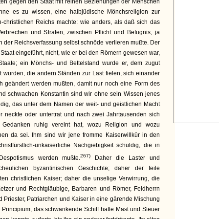
ten gegen den Staat mit reinen Beziehungen der Menschen
ohne es zu wissen, eine halbjüdische Mönchsreligion zur
-christlichen Reichs machte: wie anders, als daß sich das
erbrechen und Strafen, zwischen Pflicht und Befugnis, ja
 der Reichsverfassung selbst schnöde verlieren mußte. Der
 Staat eingeführt, nicht, wie er bei den Römern gewesen war,
Staate; ein Mönchs- und Bettelstand wurde er, dem zugut
wurden, die andern Ständen zur Last fielen, sich einander
ch geändert werden mußten, damit nur noch eine Form des
nd schwachen Konstantin sind wir ohne sein Wissen jenes
dig, das unter dem Namen der weit- und geistlichen Macht
er neckte oder untertrat und nach zwei Jahrtausenden sich
 Gedanken ruhig vereint hat, wozu Religion und wozu
n da sei. Ihm sind wir jene fromme Kaiserwillkür in den
ristfürstlich-unkaiserliche Nachgiebigkeit schuldig, die in
267)
e Despotismus werden mußte.
Daher die Laster und
heulichen byzantinischen Geschichte; daher der feile
en christlichen Kaiser; daher die unselige Verwirrung, die
 Ketzer und Rechtgläubige, Barbaren und Römer, Feldherrn
d Priester, Patriarchen und Kaiser in eine gärende Mischung
n Principium, das schwankende Schiff hatte Mast und Steuer