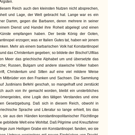
 Ärgsten.
diesem Reich auch den kleinsten Nutzen nicht absprechen,
nheit und Lage, der Welt gebracht hat. Lange war es ein
her Damm, gegen die Barbaren, deren mehrere in seiner
seinem Dienst und Handel ihre Roheit abgelegt und einen
 Künste empfangen haben. Der beste König der Goten,
antinopel erzogen; was er Italien Gutes tat, haben wir jenem
anken. Mehr als einem barbarischen Volk hat Konstantinopel
 und das Christentum gegeben; so bildete der Bischof Ulfilas
en Meer das griechische Alphabet um und übersetzte das
ache; Russen, Bulgarn und andere slawische Völker haben
ift, Christentum und Sitten auf eine viel mildere Weise
en Mitbrüder von den Franken und Sachsen. Die Sammlung
uf Justinians Befehl geschah, so mangelhaft und zerstückt
ch auch von ihr gemacht worden, bleibt ein unsterbliches
ömergeistes, eine Logik des tätigen Verstandes und eine
ren Gesetzgebung. Daß sich in diesem Reich, obwohl in
iechische Sprache und Literatur so lange erhielt, bis das
, sie aus den Händen konstantinopolitanischer Flüchtlinge
ze gebildete Welt eine Wohltat. Daß Pilgrime und Kreuzfahrer
 Wege zum Heiligen Grabe ein Konstantinopel. fanden, wo sie