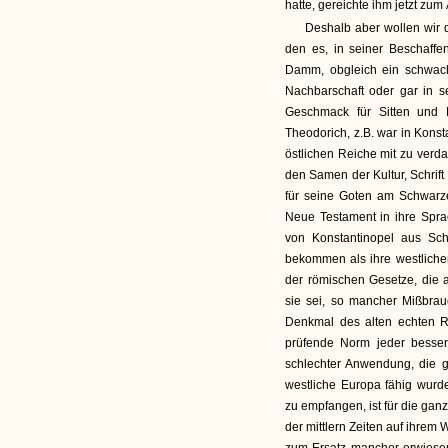
hatte, gereichte ihm jetzt zum
Deshalb aber wollen wir 
den es, in seiner Beschaffe
Damm, obgleich ein schwac
Nachbarschaft oder gar in 
Geschmack für Sitten und
Theodorich, z.B. war in Konst
östlichen Reiche mit zu verd
den Samen der Kultur, Schrift
für seine Goten am Schwarz
Neue Testament in ihre Spr
von Konstantinopel aus Schr
bekommen als ihre westlich
der römischen Gesetze, die a
sie sei, so mancher Mißbrau
Denkmal des alten echten R
prüfende Norm jeder besse
schlechter Anwendung, die gr
westliche Europa fähig wurde
zu empfangen, ist für die gan
der mittlern Zeiten auf ihrem