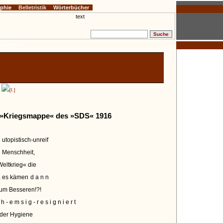
ophie
Belletristik
Wörterbücher
ensabend
[I.]
 »Kriegsmappe« des »SDS« 1916
 utopistisch-unreif
e Menschheit,
Weltkrieg« die
, es kämen
dann
um Besseren!?!
ch-emsig-resigniert
 der Hygiene