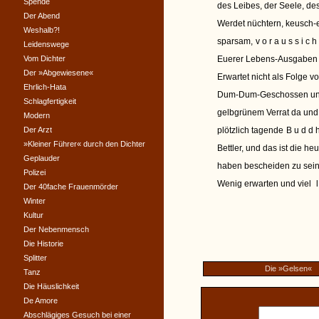
Spende
des Leibes, der Seele, des
Der Abend
Werdet nüchtern, keusch-e
Weshalb?!
sparsam,
voraussich
Leidenswege
Vom Dichter
Euerer Lebens-Ausgaben
Der »Abgewiesene«
Erwartet nicht als Folge v
Ehrlich-Hata
Dum-Dum-Geschossen u
Schlagfertigkeit
gelbgrünem Verrat da und
Modern
Der Arzt
plötzlich tagende
Buddh
»Kleiner Führer« durch den Dichter
Bettler, und das ist die he
Geplauder
haben bescheiden zu sei
Polizei
Wenig erwarten und viel
l
Der 40fache Frauenmörder
Winter
Kultur
Der Nebenmensch
Die Historie
Splitter
Die »Gelsen«
Tanz
Die Häuslichkeit
De Amore
Abschlägiges Gesuch bei einer