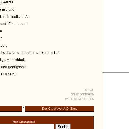
 Geistes!
rnst, und
tig
in jeglicher Art
 und -Einnahmen!
on
nd
 dort
istische Lebensreinheit
!
utige Menschheit,
n und genügsam!
eisten
!
TO TOP
DRUCKVERSION
WEITEREMPFEHLEN
-
Der Ort Weyer A.D. Enns
Mein Lebensabend