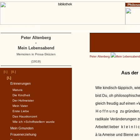
Philos
Home
Impressum
Copyright
Mein Leb
Peter Altenberg
-
Mein Lebensabend
Memoiren in Prosa-Skizzen
Peter Altenberg
Mein Lebensabend
(1919)
Aus der
[I.]
[II.]
[I.]
Erinnerungen
Wie kindisch-täppisch, wie
Matura
Die Kindheit
bist Du, oh philosophisch
Der Hofmeister
gleich freudig auf einen »
Mein Vater
Hoffnung
zu gründen
Erste Liebe
Das Hauskonzert
radikale Veränderungen z
Wie ich »Schriftsteller« wurde
Arbeitet lieber
kleinli
Mein Gmunden
Frauenerziehung
à la Ameise und Biene an