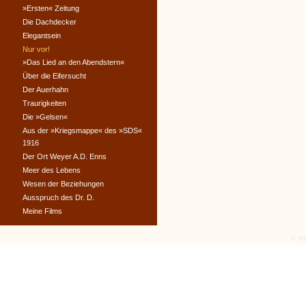
»Ersten« Zeitung
Die Dachdecker
Elegantsein
Nur vor!
»Das Lied an den Abendstern«
Über die Eifersucht
Der Auerhahn
Traurigkeiten
Die »Gelsen«
Aus der »Kriegsmappe« des »SDS«
1916
Der Ort Weyer A.D. Enns
Meer des Lebens
Wesen der Beziehungen
Ausspruch des Dr. D.
Meine Films
© tex