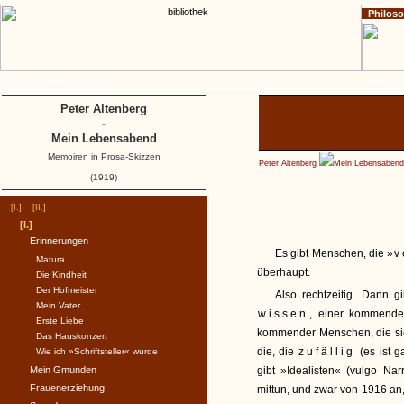
Philos
Home
Impressum
Copyright
Mein Leb
Peter Altenberg
-
Mein Lebensabend
Memoiren in Prosa-Skizzen
Peter Altenberg
Mein Lebensabend
(1919)
[I.]
[II.]
[I.]
Erinnerungen
Es gibt Menschen, die »
v
Matura
überhaupt.
Die Kindheit
Der Hofmeister
Also rechtzeitig. Dann g
Mein Vater
wissen
, einer kommenden
Erste Liebe
kommender Menschen, die sie
Das Hauskonzert
die, die
zufällig
(es ist g
Wie ich »Schriftsteller« wurde
Mein Gmunden
gibt »Idealisten« (vulgo Nar
Frauenerziehung
mittun, und zwar von 1916 an