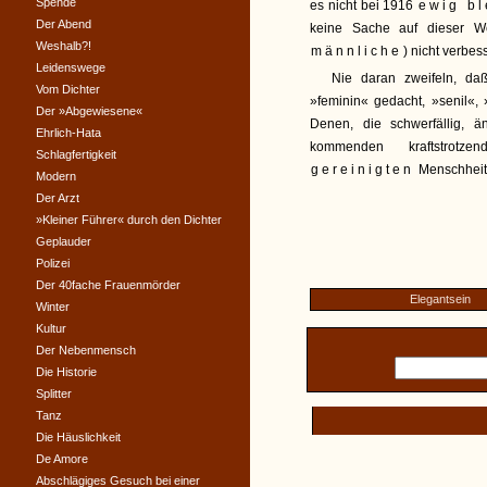
Spende
es nicht bei 1916
ewig bl
Der Abend
keine Sache auf dieser W
Weshalb?!
männliche
) nicht verbes
Leidenswege
Nie daran zweifeln, daß
Vom Dichter
»feminin« gedacht, »senil«, 
Der »Abgewiesene«
Denen, die schwerfällig, än
Ehrlich-Hata
kommenden kraftstrotz
Schlagfertigkeit
gereinigten
Menschheit
Modern
Der Arzt
»Kleiner Führer« durch den Dichter
Geplauder
Polizei
Der 40fache Frauenmörder
Elegantsein
Winter
Kultur
Der Nebenmensch
Die Historie
Splitter
Tanz
Die Häuslichkeit
De Amore
Abschlägiges Gesuch bei einer