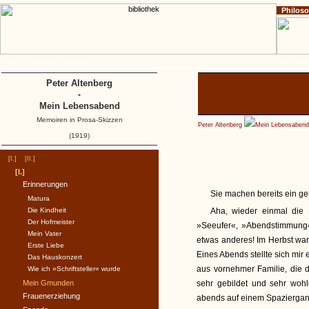
Philos
Home
Impressum
Copyright
Mein Leb
Peter Altenberg
-
Mein Lebensabend
Memoiren in Prosa-Skizzen
Peter Altenberg
Mein Lebensabend
(1919)
[I.]
[II.]
[I.]
Erinnerungen
Sie machen bereits ein ge
Matura
Die Kindheit
Aha, wieder einmal die S
Der Hofmeister
»Seeufer«, »Abendstimmung«
Mein Vater
etwas anderes! Im Herbst war
Erste Liebe
Eines Abends stellte sich mir 
Das Hauskonzert
aus vornehmer Familie, die d
Wie ich »Schriftsteller« wurde
Mein Gmunden
sehr gebildet und sehr woh
Frauenerziehung
abends auf einem Spaziergan