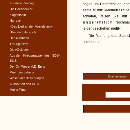
»Ersten« Zeitung
sagen: im Parterresalon, ab
Die Dachdecker
sagte zu mir: »Meinen
tief
Elegantsein
schlafen, reisen Sie mit
Nur vor!
ungefährlich
! Nochmal
»Das Lied an den Abendstern«
leider geschehen muß!«
Über die Eifersucht
Die Meinung des Städtc
Der Auerhahn
anziehen«!
Traurigkeiten
Die »Gelsen«
Aus der »Kriegsmappe« des »SDS«
1916
Der Ort Weyer A.D. Enns
Meer des Lebens
Erinnerungen
Wesen der Beziehungen
Ausspruch des Dr. D.
Meine Films