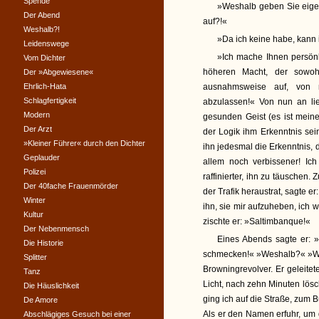
Spende
»Weshalb geben Sie eigen
Der Abend
auf?!«
Weshalb?!
»Da ich keine habe, kann 
Leidenswege
»Ich mache Ihnen persönl
Vom Dichter
höheren Macht, der sowohl
Der »Abgewiesene«
Ehrlich-Hata
ausnahmsweise auf, von 
Schlagfertigkeit
abzulassen!« Von nun an li
Modern
gesunden Geist (es ist meine
Der Arzt
der Logik ihm Erkenntnis se
»Kleiner Führer« durch den Dichter
ihn jedesmal die Erkenntnis, d
Geplauder
allem noch verbissener! Ich
Polizei
raffinierter, ihn zu täuschen.
Der 40fache Frauenmörder
der Trafik heraustrat, sagte er
Winter
ihn, sie mir aufzuheben, ich
Kultur
zischte er: »Saltimbanque!«
Der Nebenmensch
Eines Abends sagte er: 
Die Historie
schmecken!« »Weshalb?« »We
Splitter
Browningrevolver. Er geleite
Tanz
Licht, nach zehn Minuten lösc
Die Häuslichkeit
ging ich auf die Straße, zum B
De Amore
Als er den Namen erfuhr, um 
Abschlägiges Gesuch bei einer