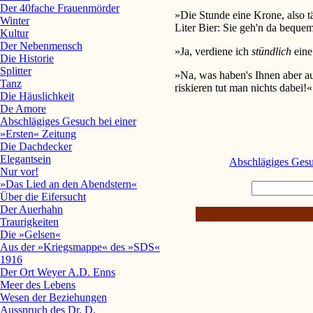
Der 40fache Frauenmörder
»Die Stunde eine Krone, also t
Winter
Liter Bier: Sie geh'n da beque
Kultur
Der Nebenmensch
»Ja, verdiene ich
stündlich
eine 
Die Historie
Splitter
»Na, was haben's Ihnen aber a
Tanz
riskieren tut man nichts dabei!«
Die Häuslichkeit
De Amore
Abschlägiges Gesuch bei einer
»Ersten« Zeitung
Die Dachdecker
Elegantsein
Abschlägiges Gesu
Nur vor!
»Das Lied an den Abendstern«
Über die Eifersucht
Der Auerhahn
Traurigkeiten
Die »Gelsen«
Aus der »Kriegsmappe« des »SDS«
1916
Der Ort Weyer A.D. Enns
Meer des Lebens
Wesen der Beziehungen
Ausspruch des Dr. D.