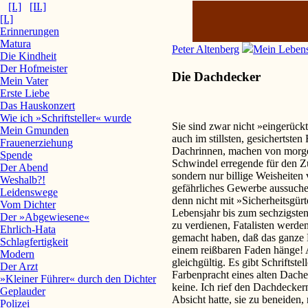
[I.]
[II.]
[I.]
Erinnerungen
Matura
Peter Altenberg
Mein Leben
Die Kindheit
Der Hofmeister
Die Dachdecker
Mein Vater
Erste Liebe
Das Hauskonzert
Wie ich »Schriftsteller« wurde
Sie sind zwar nicht »eingerückt
Mein Gmunden
auch im stillsten, gesichertste
Frauenerziehung
Dachrinnen, machen von morge
Spende
Schwindel erregende für den Zu
Der Abend
sondern nur billige Weisheiten 
Weshalb?!
gefährliches Gewerbe aussuche
Leidenswege
denn nicht mit »Sicherheitsgür
Vom Dichter
Lebensjahr bis zum sechzigste
Der »Abgewiesene«
zu verdienen, Fatalisten werde
Ehrlich-Hata
gemacht haben, daß das ganze 
Schlagfertigkeit
einem reißbaren Faden hänge! 
Modern
gleichgültig. Es gibt Schriftstel
Der Arzt
Farbenpracht eines alten Dache
»Kleiner Führer« durch den Dichter
keine. Ich rief den Dachdeckern
Geplauder
Absicht hatte, sie zu beneiden,
Polizei