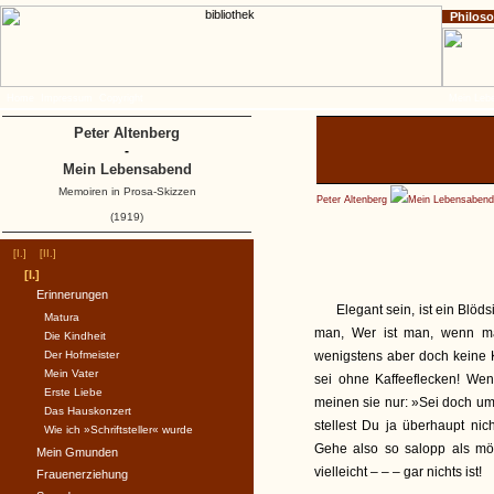
Philos
Home
Impressum
Copyright
Mein Leb
Peter Altenberg
-
Mein Lebensabend
Memoiren in Prosa-Skizzen
Peter Altenberg
Mein Lebensabend
(1919)
[I.]
[II.]
[I.]
Erinnerungen
Elegant sein, ist ein Blöd
Matura
man, Wer ist man, wenn man
Die Kindheit
Der Hofmeister
wenigstens aber doch keine 
Mein Vater
sei ohne Kaffeeflecken! We
Erste Liebe
meinen sie nur: »Sei doch u
Das Hauskonzert
stellest Du ja überhaupt nic
Wie ich »Schriftsteller« wurde
Gehe also so salopp als mö
Mein Gmunden
vielleicht – – – gar nichts ist!
Frauenerziehung