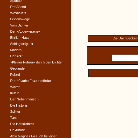
Spende
Der Abend
Weshalb?!
Leidenswege
Vom Dichter
Der »Abgewiesene«
Ehrlich-Hata
Die Dachdecker
Schlagfertigkeit
Modern
Der Arzt
»Kleiner Führer« durch den Dichter
Geplauder
Polizei
Der 40fache Frauenmörder
Winter
Kultur
Der Nebenmensch
Die Historie
Splitter
Tanz
Die Häuslichkeit
De Amore
Abschlägiges Gesuch bei einer