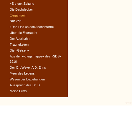
»Ersten« Zeitung
Die Dachdecker
Elegantsein
Nur vor!
»Das Lied an den Abendstern«
Über die Eifersucht
Der Auerhahn
Traurigkeiten
Die »Gelsen«
Aus der »Kriegsmappe« des »SDS«
1916
Der Ort Weyer A.D. Enns
Meer des Lebens
Wesen der Beziehungen
Ausspruch des Dr. D.
Meine Films
© tex