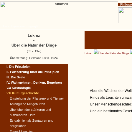
Philos
Home
Impressum
Copyright
Lukrez
-
Über die Natur der Dinge
(55 v. Chr.)
Lukrez
Über die Natur der Dinge
Übersetzung: Hermann Diels, 1924
I. Die Prinzipien
II. Fortsetzung über die Prinzipien
III. Die Seele
IV. Wahrnehmen, Denken, Begehren
V.a Kosmologie
Aber die Wächter der Welt
V.b Kulturgeschichte
Rings als Leuchten umwan
Entstehung der Pflanzen- und Tierwelt
Anfängliche Mißgeburten
Unser Menschengeschlecht
Überleben der stärkeren und
Und ein bestimmtes Gesetz
nützlicheren Tiere
Es gab niemals Zentauren und
dergleichen
Entwicklung des