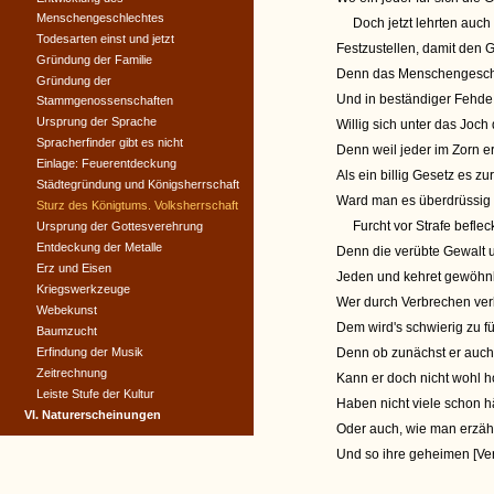
Menschengeschlechtes
Doch jetzt lehrten auch
Todesarten einst und jetzt
Festzustellen, damit den 
Gründung der Familie
Denn das Menschengesch
Gründung der
Und in beständiger Fehde 
Stammgenossenschaften
Ursprung der Sprache
Willig sich unter das Joc
Spracherfinder gibt es nicht
Denn weil jeder im Zorn er
Einlage: Feuerentdeckung
Als ein billig Gesetz es z
Städtegründung und Königsherrschaft
Ward man es überdrüssig 
Sturz des Königtums. Volksherrschaft
Furcht vor Strafe beflec
Ursprung der Gottesverehrung
Entdeckung der Metalle
Denn die verübte Gewalt 
Erz und Eisen
Jeden und kehret gewöhnl
Kriegswerkzeuge
Wer durch Verbrechen ver
Webekunst
Dem wird's schwierig zu fü
Baumzucht
Erfindung der Musik
Denn ob zunächst er auch
Zeitrechnung
Kann er doch nicht wohl ho
Leiste Stufe der Kultur
Haben nicht viele schon hä
VI. Naturerscheinungen
Oder auch, wie man erzählt
Und so ihre geheimen [Ve