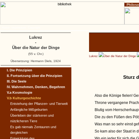
Philos
Home
Impressum
Copyright
Lukrez
-
Über die Natur der Dinge
(55 v. Chr.)
Lukrez
Über die Natur der Dinge
Übersetzung: Hermann Diels, 1924
I. Die Prinzipien
II. Fortsetzung über die Prinzipien
Sturz 
III. Die Seele
IV. Wahrnehmen, Denken, Begehren
V.a Kosmologie
Also die Könige fielen! Ge
V.b Kulturgeschichte
Throne vergangene Pracht
Entstehung der Pflanzen- und Tierwelt
Anfängliche Mißgeburten
Blutig vom Herrscherhaupt
Überleben der stärkeren und
Die zu den Füßen des Pöbe
nützlicheren Tiere
Was man so sehr einst gefür
Es gab niemals Zentauren und
So kam also der Staat in 
dergleichen
Wo ein jeder für sich die 
Entwicklung des