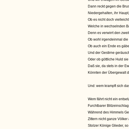
Dann reckt gegen die Brus
Niedergehalten, ihr Haupt
Ob es nicht doch vielleich
Welche in wechselnden Ba
Denn es verwirrt den zwei
Ob wohl irgendeinmal die
Ob auch ein Ende es gäbe
Und der Gestirne geräusch
Oder ob göttliche Huld si
Daß sie, da stets in der 
Könnten der Übergewalt de
Und: wem krampft sich das
Wem fährt nicht ein entset
Furchtbarer Blitzeinschlag
Während des Himmels Gewö
Zittern nicht ganze Völker
Stolzer Könige Glieder, so