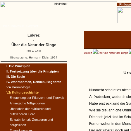
Philos
Home
Impressum
Copyright
Lukrez
-
Über die Natur der Dinge
(55 v. Chr.)
Lukrez
Über die Natur der Dinge
Übersetzung: Hermann Diels, 1924
I. Die Prinzipien
II. Fortsetzung über die Prinzipien
Urs
III. Die Seele
IV. Wahrnehmen, Denken, Begehren
V.a Kosmologie
Nunmehr scheint es nicht
V.b Kulturgeschichte
Aufzudecken, wodurch sie 
Entstehung der Pflanzen- und Tierwelt
Anfängliche Mißgeburten
Habe erstreckt und die Städ
Überleben der stärkeren und
Wie sie die jährliche Ordn
nützlicheren Tiere
Die noch jetzt sind im Sc
Es gab niemals Zentauren und
Ferner woher in den Mensc
dergleichen
Der jetzt überall noch au
Entwicklung des