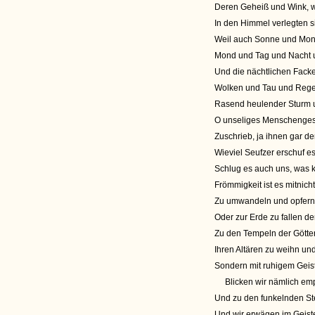
Deren Geheiß und Wink, wi
In den Himmel verlegten s
Weil auch Sonne und Mon
Mond und Tag und Nacht un
Und die nächtlichen Fack
Wolken und Tau und Regen
Rasend heulender Sturm 
O unseliges Menschengesc
Zuschrieb, ja ihnen gar de
Wieviel Seufzer erschuf e
Schlug es auch uns, was 
Frömmigkeit ist es mitnich
Zu umwandeln und opfernd 
Oder zur Erde zu fallen d
Zu den Tempeln der Götter
Ihren Altären zu weihn un
Sondern mit ruhigem Geist
Blicken wir nämlich emp
Und zu den funkelnden Ste
Und wir erwägen im Geist