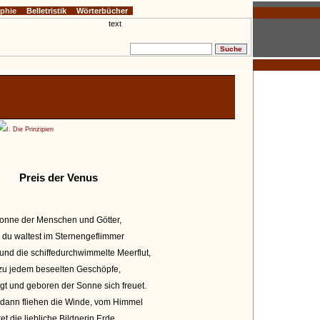
ophie
Belletristik
Wörterbücher
I. Die Prinzipien
Preis der Venus
onne der Menschen und Götter,
du waltest im Sternengeflimmer
und die schiffedurchwimmelte Meerflut,
 zu jedem beseelten Geschöpfe,
ngt und geboren der Sonne sich freuet.
 dann fliehen die Winde, vom Himmel
tet die liebliche Bildnerin Erde