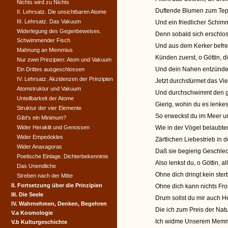
Nichts wird zu Nichts
Duftende Blumen zum Teppi
II. Lehrsatz. Die unsichtbaren Atome
III. Lehrsatz. Das Vakuum
Und ein friedlicher Schim
Widerlegung des Gegenbeweises.
Denn sobald sich erschlos
Schwimmender Fisch
Und aus dem Kerker befrei
Mahnung an Memmius
Künden zuerst, o Göttin, d
Nur zwei Prinzipien: Atom und Vakuum
Und dein Nahen entzündet
Ein Drittes ausgeschlossen
IV. Lehrsatz. Akzidenzen der Prinzipien
Jetzt durchstürmet das V
Atomstruktur und Vakuum
Und durchschwimmt den ges
Unteilbarkeit der Atome
Gierig, wohin du es lenkest
Struktur der vier Elemente
So erweckst du im Meer u
Gibt's ein Minimum?
Wider Heraklit und Genossen
Wie in der Vögel belaubt
Wider Empedokles
Zärtlichen Liebestrieb in 
Wider Anaxagoras
Daß sie begierig Geschle
Poetische Einlage. Dichterbekenntnis
Also lenkst du, o Göttin, a
Das Unendliche
Ohne dich dringt kein ster
Streben nach der Mitte
II. Fortsetzung über die Prinzipien
Ohne dich kann nichts Fro
III. Die Seele
Drum sollst du mir auch He
IV. Wahrnehmen, Denken, Begehren
Die ich zum Preis der Nat
V.a Kosmologie
Ich widme Unserem Memmius
V.b Kulturgeschichte