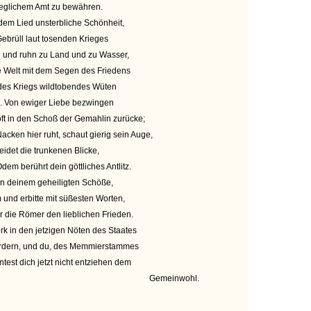
n jeglichem Amt zu bewähren.
 dem Lied unsterbliche Schönheit,
ebrüll laut tosenden Krieges
n und ruhn zu Land und zu Wasser,
ie Welt mit dem Segen des Friedens
 des Kriegs wildtobendes Wüten
e. Von ewiger Liebe bezwingen
oft in den Schoß der Gemahlin zurücke;
cken hier ruht, schaut gierig sein Auge,
eidet die trunkenen Blicke,
m berührt dein göttliches Antlitz.
 in deinem geheiligten Schöße,
 und erbitte mit süßesten Worten,
 die Römer den lieblichen Frieden.
k in den jetzigen Nöten des Staates
fördern, und du, des Memmierstammes
test dich jetzt nicht entziehen dem
Gemeinwohl.