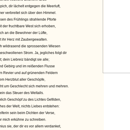
ch, dir lächelt entgegen die Meerluft,
mer verbreitet sich über den Himmel.
sen des Frühlings strahlende Pforte
t der fruchtbare West sich erhoben,
ich an die Bewohner der Lüfte,
 ihr Herz mit Zaubergewalten.
ieh wildrasend die sprossenden Wiesen
chwollenen Strom. Ja, jegliches folgt dir
; dein Liebreiz bändigt sie alle;
nd Gebirg und im reißenden Flusse
em Revier und auf grünenden Feldern
dem Herzblut aller Geschöpfe,
cht um Geschlecht sich mehren und mehren.
llein das Steuer des Weltalls.
blich Geschöpf zu des Lichtes Gefilden,
hes der Welt, nichts Liebes entstehen:
lferin sein beim Dichten der Verse,
ur mich erkühne zu schreiben.
 sie, der dir es vor allem verdanket,