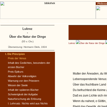
Philos
Home
Impressum
Copyright
Lukrez
-
Über die Natur der Dinge
(55 v. Chr.)
Lukrez
Über die Natur der Dinge
Übersetzung: Hermann Diels, 1924
I. Die Prinzipien
Preis der Venus
Inhalt des Gedichtes, besonders der
ersten Bücher
Preis Epikurs
Mutter der Äneaden, du W
Abwehr der Volksreligion
Lebensspendende Venus: 
Warnung vor den Priestern
Über das fruchtbare Land 
Wesen der Seele
Inhalt der späteren Bücher
Du befruchtest die Keime
Schwierigkeit der Aufgabe
Daß es zum Lichte sich ri
Naturforschung als Erlösung
Wenn du nahest, o Göttin,
I. Lehrsatz. Nichts wird aus Nichts
Flieht das Gewölk, dir brei