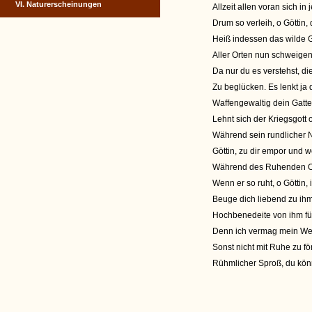
VI. Naturerscheinungen
Allzeit allen voran sich i
Drum so verleih, o Göttin,
Heiß indessen das wilde G
Aller Orten nun schweige
Da nur du es verstehst, d
Zu beglücken. Es lenkt ja
Waffengewaltig dein Gatt
Lehnt sich der Kriegsgott 
Während sein rundlicher Na
Göttin, zu dir empor und w
Während des Ruhenden Ode
Wenn er so ruht, o Göttin,
Beuge dich liebend zu ihm
Hochbenedeite von ihm für
Denn ich vermag mein Wer
Sonst nicht mit Ruhe zu 
Rühmlicher Sproß, du könn