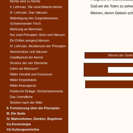
Nichts wird zu Nichts
Daß wir die Toten zu seh
II. Lehrsatz. Die unsichtbaren Atome
III. Lehrsatz. Das Vakuum
Meinen, deren Gebein scho
Widerlegung des Gegenbeweises.
Schwimmender Fisch
Mahnung an Memmius
Nur zwei Prinzipien: Atom und Vakuum
Ein Drittes ausgeschlossen
IV. Lehrsatz. Akzidenzen der Prinzipien
Atomstruktur und Vakuum
Wesen der Seele
Unteilbarkeit der Atome
Struktur der vier Elemente
Gibt's ein Minimum?
Wider Heraklit und Genossen
Wider Empedokles
Wider Anaxagoras
Poetische Einlage. Dichterbekenntnis
Das Unendliche
Streben nach der Mitte
II. Fortsetzung über die Prinzipien
III. Die Seele
IV. Wahrnehmen, Denken, Begehren
V.a Kosmologie
V.b Kulturgeschichte