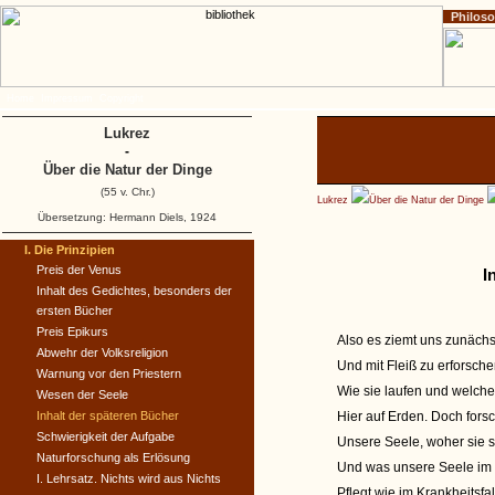
Philos
Home
Impressum
Copyright
Lukrez
-
Über die Natur der Dinge
(55 v. Chr.)
Lukrez
Über die Natur der Dinge
Übersetzung: Hermann Diels, 1924
I. Die Prinzipien
Preis der Venus
I
Inhalt des Gedichtes, besonders der
ersten Bücher
Preis Epikurs
Also es ziemt uns zunächs
Abwehr der Volksreligion
Und mit Fleiß zu erforsc
Warnung vor den Priestern
Wie sie laufen und welcherl
Wesen der Seele
Inhalt der späteren Bücher
Hier auf Erden. Doch fors
Schwierigkeit der Aufgabe
Unsere Seele, woher sie 
Naturforschung als Erlösung
Und was unsere Seele im 
I. Lehrsatz. Nichts wird aus Nichts
Pflegt wie im Krankheitsfa