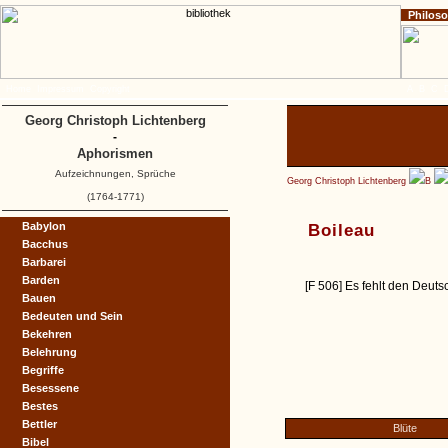
Philos
Home
Impressum
Copyright
A
B
C
Georg Christoph Lichtenberg
-
Aphorismen
Aufzeichnungen, Sprüche
Georg Christoph Lichtenberg
B
(1764-1771)
Babylon
Boileau
Bacchus
Barbarei
Barden
[F 506] Es fehlt den Deuts
Bauen
Bedeuten und Sein
Bekehren
Belehrung
Begriffe
Besessene
Bestes
Bettler
Blüte
Bibel