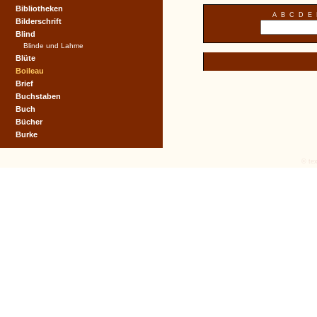
Bibliotheken
A
B
C
D
E
Bilderschrift
Blind
Blinde und Lahme
Blüte
Boileau
Brief
Buchstaben
Buch
Bücher
Burke
© tex