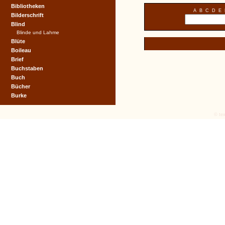
Bibliotheken
A
B
C
D
E
Bilderschrift
Blind
Blinde und Lahme
Blüte
Boileau
Brief
Buchstaben
Buch
Bücher
Burke
© tex