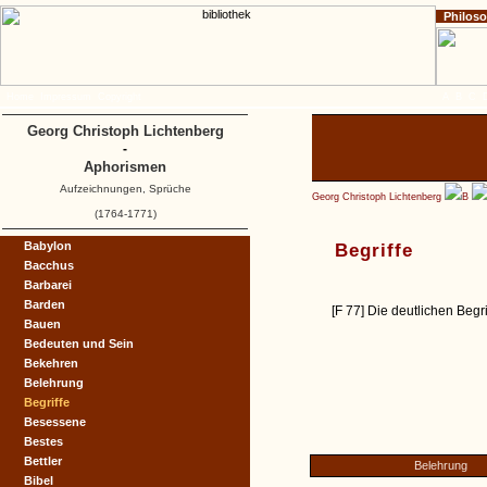
Philos
Home
Impressum
Copyright
A
B
C
Georg Christoph Lichtenberg
-
Aphorismen
Aufzeichnungen, Sprüche
Georg Christoph Lichtenberg
B
(1764-1771)
Babylon
Begriffe
Bacchus
Barbarei
Barden
[F 77] Die deutlichen Begr
Bauen
Bedeuten und Sein
Bekehren
Belehrung
Begriffe
Besessene
Bestes
Bettler
Belehrung
Bibel