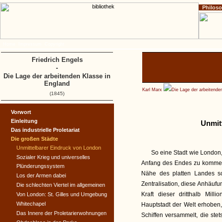
Philos
Home
Impressum
Copyright
Friedrich Engels
-
Die Lage der arbeitenden Klasse in
England
Karl Marx
Die Lage der arbeitende
(1845)
Vorwort
Einleitung
Unmit
Das industrielle Proletariat
Die großen Städte
Unmittelbarer Eindruck von London
So eine Stadt wie London
Sozialer Krieg und universelles
Anfang des Endes zu kommen
Plünderungssystem
Nähe des platten Landes sc
Los der Armen dabei
Zentralisation, diese Anhäufu
Die schlechten Viertel im allgemeinen
Kraft dieser dritthalb Mill
Von London: St. Gilles und Umgebung
Whitechapel
Hauptstadt der Welt erhoben
Das Innere der Proletarierwohnungen
Schiffen versammelt, die ste