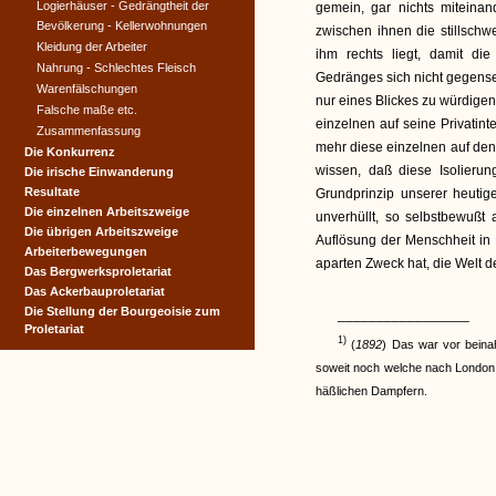
Logierhäuser - Gedrängtheit der
gemein, gar nichts miteinan
Bevölkerung - Kellerwohnungen
zwischen ihnen die stillschwe
Kleidung der Arbeiter
ihm rechts liegt, damit d
Nahrung - Schlechtes Fleisch
Gedränges sich nicht gegensei
Warenfälschungen
nur eines Blickes zu würdigen.
Falsche maße etc.
einzelnen auf seine Privatint
Zusammenfassung
mehr diese einzelnen auf de
Die Konkurrenz
wissen, daß diese Isolierun
Die irische Einwanderung
Resultate
Grundprinzip unserer heutige
Die einzelnen Arbeitszweige
unverhüllt, so selbstbewußt
Die übrigen Arbeitszweige
Auflösung der Menschheit in
Arbeiterbewegungen
aparten Zweck hat, die Welt de
Das Bergwerksproletariat
Das Ackerbauproletariat
Die Stellung der Bourgeoisie zum
_________________
Proletariat
1)
(
1892
) Das war vor beinah
soweit noch welche nach London 
häßlichen Dampfern.