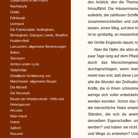
Obdachlose in den Parks
den Anblick, den die Them
Nachtasyle
hinauffährt. Die Häusermass
Dublin
aufwärts, die zahllosen Schiff
Edinburgh
zusammenschließen und zulet
Liverpool
lassen, einen Weg, auf dem h
Die Fabrikstädte: Nottingham,
ist so großartig, so massenh
Birmingham, Glasgow, Leeds, Bradfort,
Huddersfield
der Größe Englands staunt, n
Lancashire: allgemeine Bemerkungen
Aber die Opfer, die alles 
Bolton
paar Tage lang auf dem Pflas
Stockport
durch das Menschengew
Ashton-under-Lyne
durchgeschlagen, wenn man d
Stalybridge
merkt man erst, daß diese Lo
Detaillierte Schilderung von
Manchester: allgemeine Bauart
alle die Wunder der Zivilisat
Die Altstadt
Kräfte, die in ihnen schlumm
Die Neustadt
wenige sich voller entwickel
Bauart der Arbeiterviertel - Höfe und
werden konnten. Schon das S
Hintergassen
die menschliche Natur empör
Ancoats
Ständen, die sich da anein
Klein-Irland
denselben Eigenschaften un
Hulme
werden? und haben sie nich
Salford
und Wege zu erstreben? Und 
Resumé