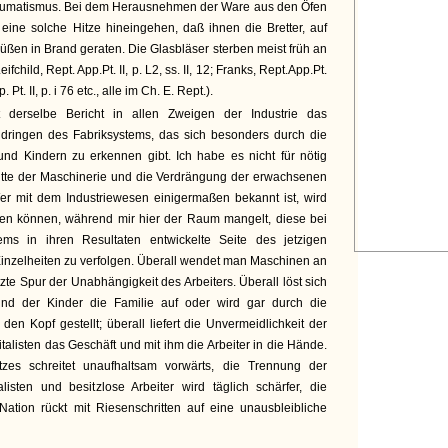
eumatismus. Bei dem Herausnehmen der Ware aus den Öfen
eine solche Hitze hineingehen, daß ihnen die Bretter, auf
üßen in Brand geraten. Die Glasbläser sterben meist früh an
child, Rept. App.Pt. II, p. L2, ss. II, 12; Franks, Rept.App.Pt.
. Pt. II, p. i 76 etc., alle im Ch. E. Rept.).
 derselbe Bericht in allen Zweigen der Industrie das
indringen des Fabriksystems, das sich besonders durch die
nd Kindern zu erkennen gibt. Ich habe es nicht für nötig
hritte der Maschinerie und die Verdrängung der erwachsenen
er mit dem Industriewesen einigermaßen bekannt ist, wird
nzen können, während mir hier der Raum mangelt, diese bei
ems in ihren Resultaten entwickelte Seite des jetzigen
Einzelheiten zu verfolgen. Überall wendet man Maschinen an
tzte Spur der Unabhängigkeit des Arbeiters. Überall löst sich
und der Kinder die Familie auf oder wird gar durch die
den Kopf gestellt; überall liefert die Unvermeidlichkeit der
alisten das Geschäft und mit ihm die Arbeiter in die Hände.
itzes schreitet unaufhaltsam vorwärts, die Trennung der
listen und besitzlose Arbeiter wird täglich schärfer, die
 Nation rückt mit Riesenschritten auf eine unausbleibliche