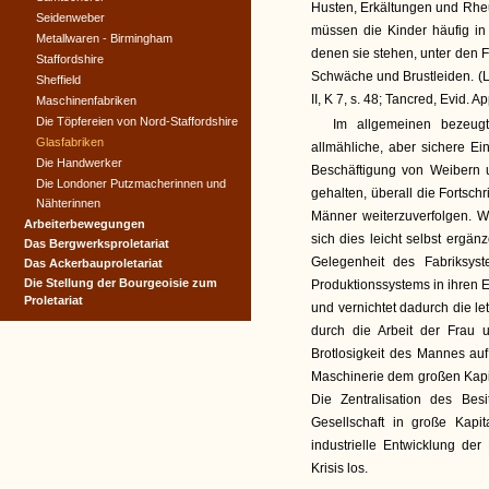
Husten, Erkältungen und Rh
Seidenweber
müssen die Kinder häufig in 
Metallwaren - Birmingham
denen sie stehen, unter den F
Staffordshire
Schwäche und Brustleiden. (Leif
Sheffield
II, K 7, s. 48; Tancred, Evid. App
Maschinenfabriken
Die Töpfereien von Nord-Staffordshire
Im allgemeinen bezeugt
Glasfabriken
allmähliche, aber sichere E
Die Handwerker
Beschäftigung von Weibern u
Die Londoner Putzmacherinnen und
gehalten, überall die Fortsc
Nähterinnen
Männer weiterzuverfolgen. W
Arbeiterbewegungen
sich dies leicht selbst ergä
Das Bergwerksproletariat
Gelegenheit des Fabriksyst
Das Ackerbauproletariat
Die Stellung der Bourgeoisie zum
Produktionssystems in ihren 
Proletariat
und vernichtet dadurch die le
durch die Arbeit der Frau 
Brotlosigkeit des Mannes auf 
Maschinerie dem großen Kapit
Die Zentralisation des Bes
Gesellschaft in große Kapita
industrielle Entwicklung der
Krisis los.