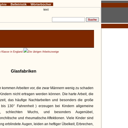
ophie
Belletristik
Wörterbücher
n Klasse in England
Die übrigen Arbeitszweige
Glasfabriken
on
kommen Arbeiten vor, die zwar Männern wenig zu schaden
indern nicht ertragen werden können. Die harte Arbeit, die
szeit, das häufige Nachtarbeiten und besonders die große
0 bis 130° Fahrenheit ) erzeugen bei Kindern allgemeine
t, schlechten Wuchs, und besonders Augenübel,
onchitische und rheumatische Affektionen. Viele Kinder sind
ang erblindete Augen, leiden an heftiger Übelkeit, Erbrechen,