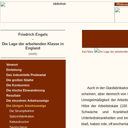
Philos
Home
Impressum
Copyright
Friedrich Engels
-
Die Lage der arbeitenden Klasse in
England
Karl Marx
Die Lage der arbeitende
(1845)
Vorwort
Einleitung
Das industrielle Proletariat
Die großen Städte
Die Konkurrenz
Auch in der
Glasfabrikati
Die irische Einwanderung
scheinen, aber dennoch von K
Resultate
Unregelmäßigkeit der Arbeit
Die einzelnen Arbeitszweige
Die übrigen Arbeitszweige
Hitze der Arbeitslokale (10
Die Strumpfwirker
Schwäche und Krankhei
Spitzenfabrikation
Unterleibskrankheiten und br
Kattundrucker
blaß, haben rote, oft wochenl
Samtscherer