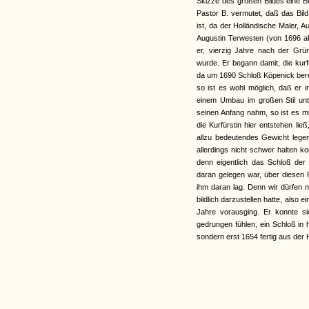
Skizze des großen Bildes eine Be
Pastor B. vermutet, daß das Bi
ist, da der Holländische Maler, 
Augustin Terwesten (von 1696 a
er, vierzig Jahre nach der Grün
wurde. Er begann damit, die kur
da um 1690 Schloß Köpenick bere
so ist es wohl möglich, daß er 
einem Umbau im großen Stil un
seinen Anfang nahm, so ist es m
die Kurfürstin hier entstehen l
allzu bedeutendes Gewicht leg
allerdings nicht schwer halten k
denn eigentlich das Schloß der
daran gelegen war, über diesen P
ihm daran lag. Denn wir dürfen
bildlich darzustellen hatte, als
Jahre vorausging. Er konnte si
gedrungen fühlen, ein Schloß in h
sondern erst 1654 fertig aus der