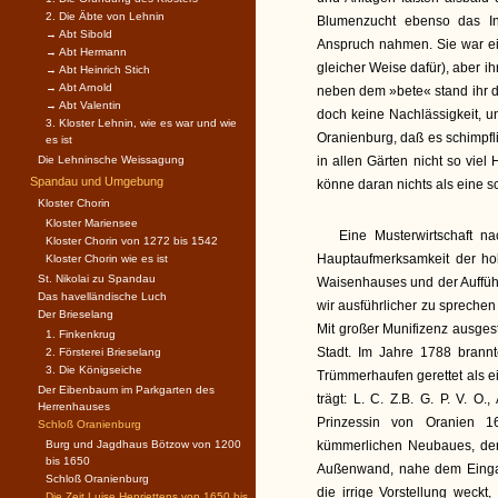
2. Die Äbte von Lehnin
Blumenzucht ebenso das Int
→ Abt Sibold
Anspruch nahmen. Sie war ei
→ Abt Hermann
gleicher Weise dafür), aber i
→ Abt Heinrich Stich
→ Abt Arnold
neben dem »bete« stand ihr da
→ Abt Valentin
doch keine Nachlässigkeit, u
3. Kloster Lehnin, wie es war und wie
Oranienburg, daß es schimpfl
es ist
Die Lehninsche Weissagung
in allen Gärten nicht so vie
Spandau und Umgebung
könne daran nichts als eine s
Kloster Chorin
Kloster Mariensee
Eine Musterwirtschaft na
Kloster Chorin von 1272 bis 1542
Hauptaufmerksamkeit der h
Kloster Chorin wie es ist
St. Nikolai zu Spandau
Waisenhauses und der Auffü
Das havelländische Luch
wir ausführlicher zu sprechen
Der Brieselang
Mit großer Munifizenz ausgest
1. Finkenkrug
Stadt. Im Jahre 1788 brann
2. Försterei Brieselang
3. Die Königseiche
Trümmerhaufen gerettet als ei
Der Eibenbaum im Parkgarten des
trägt: L. C. Z.B. G. P. V. O
Herrenhauses
Prinzessin von Oranien 1
Schloß Oranienburg
Burg und Jagdhaus Bötzow von 1200
kümmerlichen Neubaues, der s
bis 1650
Außenwand, nahe dem Eingang
Schloß Oranienburg
die irrige Vorstellung weckt
Die Zeit Luise Henriettens von 1650 bis