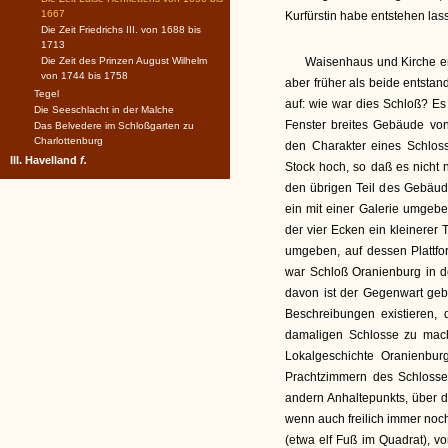
1667
Kurfürstin habe entstehen las
Die Zeit Friedrichs III. von 1688 bis
1713
Die Zeit des Prinzen August Wilhelm
Waisenhaus und Kirche ent
von 1744 bis 1758
aber früher als beide entstan
Tegel
auf: wie war dies Schloß? Es
Die Seeschlacht in der Malche
Fenster breites Gebäude von 
Das Belvedere im Schloßgarten zu
Charlottenburg
den Charakter eines Schlosse
III. Havelland
f.
Stock hoch, so daß es nicht 
den übrigen Teil des Gebäud
ein mit einer Galerie umgebe
der vier Ecken ein kleinere
umgeben, auf dessen Plattf
war Schloß Oranienburg in de
davon ist der Gegenwart geb
Beschreibungen existieren,
damaligen Schlosse zu mach
Lokalgeschichte Oranienburg
Prachtzimmern des Schlosses
andern Anhaltepunkts, über 
wenn auch freilich immer noc
(etwa elf Fuß im Quadrat), v