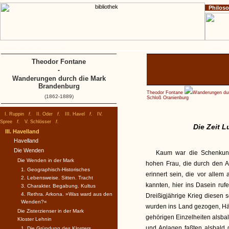
Philos
Home
Impressum
Copyright
I. Ruppin
Theodor Fontane
-
Wanderungen durch die Mark
Brandenburg
Theodor Fontane
Wanderungen dur
(1862-1889)
Schloß Oranienburg
I. Ruppin
f.
II. Oder
f.
III. Havel
f.
IV.
Spree
f.
V. Schlösser
f.
Die Zeit L
III. Havelland
Havelland
Die Wenden
Kaum war die Schenkungs
Die Wenden in der Mark
hohen Frau, die durch den An
1. Geographisch-Historisches
erinnert sein, die vor allem
2. Lebensweise. Sitten. Tracht
kannten, hier ins Dasein ruf
3. Charakter. Begabung. Kultus
4. Rethra. Arkona. »Was ward aus den
Dreißigjährige Krieg diesen 
Wenden?«
wurden ins Land gezogen, Häu
Die Zisterzienser in der Mark
gehörigen Einzelheiten alsbal
Kloster Lehnin
und Anlagen faßten alsbald
1. Die Gründung des Klosters