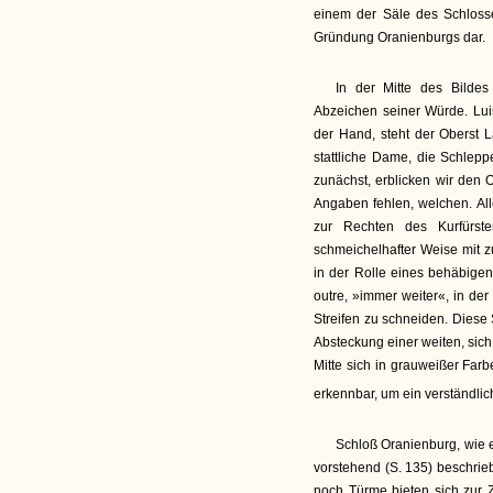
einem der Säle des Schlosse
Gründung Oranienburgs dar.
In der Mitte des Bildes
Abzeichen seiner Würde. Luis
der Hand, steht der Oberst 
stattliche Dame, die Schleppe
zunächst, erblicken wir den
Angaben fehlen, welchen. All
zur Rechten des Kurfürst
schmeichelhafter Weise mit 
in der Rolle eines behäbigen 
outre, »immer weiter«, in der
Streifen zu schneiden. Diese 
Absteckung einer weiten, sic
Mitte sich in grauweißer Farb
erkennbar, um ein verständlic
Schloß Oranienburg, wie es
vorstehend (S. 135) beschri
noch Türme bieten sich zur 