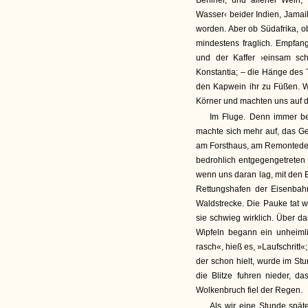
Berliner, und allerlei Wein
Wasser‹ beider Indien, Jamaik
worden. Aber ob Südafrika, ob
mindestens fraglich. Empfan
und der Kaffer ›einsam sc
Konstantia; – die Hänge des 
den Kapwein ihr zu Füßen. W
Körner und machten uns auf 
Im Fluge. Denn immer be
machte sich mehr auf, das Ge
am Forsthaus, am Remontedep
bedrohlich entgegengetreten w
wenn uns daran lag, mit den E
Rettungshafen der Eisenbahn
Waldstrecke. Die Pauke tat wie
sie schwieg wirklich. Über d
Wipfeln begann ein unheiml
rasch«, hieß es, »Laufschritt
der schon hielt, wurde im S
die Blitze fuhren nieder, 
Wolkenbruch fiel der Regen.
Als wir eine Stunde spät