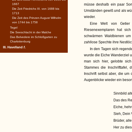
1667
müsse deshalb ein paar Som
Die Zeit Friedrichs III. von 1688 bis
Umständen gewiß und als wür
1713
wieder.
Die Zeit des Prinzen August Wilhelm
von 1744 bis 1758
Eine Welt von Getier
Tegel
Riesenexemplaren hat sich
Die Seeschlacht in der Malche
schwärmen Waldbienen um i
Das Belvedere im Schloßgarten zu
Charlottenburg
zahllose Spechte ihre Nestlöc
III. Havelland
f.
In den Tagen sich regend
wurde die Eiche Wanderziel un
man sich hier, gelobte sic
Stammes die Inschrifttafel,
Inschrift selbst aber, die u
Augenblicke wieder ein besond
Sinnbild al
Das des Re
Eiche, hehre
Sieh, Dein 
Brüder, all
Her zu die