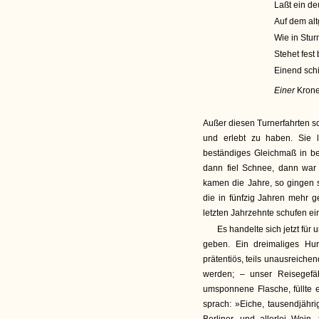
Laßt ein de
Auf dem al
Wie in Stu
Stehet fest
Einend sch
Einer
Krone
Außer diesen Turnerfahrten sc
und erlebt zu haben. Sie l
beständiges Gleichmaß in b
dann fiel Schnee, dann war
kamen die Jahre, so gingen s
die in fünfzig Jahren mehr g
letzten Jahrzehnte schufen e
Es handelte sich jetzt fü
geben. Ein dreimaliges Hurr
prätentiös, teils unausreichen
werden; – unser Reisegefäh
umsponnene Flasche, füllte e
sprach: »Eiche, tausendjähr