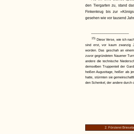
den Tiergarten zu, stand d
Finkenkrug bis zur »König
gesehen wie vor tausend Jah
__________________
15)
Diese Verse, wie ich nach
sind erst, vor kaum zwanzig J
worden. Das geschah an einem 
zuvor gegründeten Nauener Turnve
andere die technische Niederschr
demselben Truppenteil der Gard
heißen Augusttage, heißer als j
hatte, stürmten sie gemeinschaft
den Schenkel, der andere durch 
2. Försterei Briesel