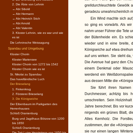
2. Die Äbte von Lehnin
grelldurchleuchtete Gewölk 
→ Abt Sibold
geradezu unwahrscheinlich m
→ Abt Hermann
Ein Wind machte sich auf,
→ Abt Heinrich Stich
→ Abt Arnold
so ging es vorwärts. Als wi
→ Abt Valentin
nahm unser Führer die Tete 
3. Kloster Lehnin, wie es war und wie
der Bütenheide ein. Es schie
es ist
Die Lehninsche Weissagung
wieder und in eine breite, 
Spandau und Umgebung
Königseiche auf etwa dreihund
Kloster Chorin
auf uns wirken. Sie steht d
Kloster Mariensee
Die Avenue hat ganz den Char
Kloster Chorin von 1272 bis 1542
einem Denkmal oder Mausol
Kloster Chorin wie es ist
werdend ein Weißdornspalier
St. Nikolai zu Spandau
Das havelländische Luch
aus dessen Mitte die »Königse
Der Brieselang
Sie führt ihren Namen 
1. Finkenkrug
Durchmesser, achtzig bis 
2. Försterei Brieselang
3. Die Königseiche
umschreiten. Sein Holzinhalt
Der Eibenbaum im Parkgarten des
Jahre berechnet. Bis vor kurze
Herrenhauses
nirgends ein grünes Blatt, d
Schloß Oranienburg
Alles Kernholz. Die Forstl
Burg und Jagdhaus Bötzow von 1200
bis 1650
zustimmen, der die »Königseic
Schloß Oranienburg
sie nur einen langen Winters
Die Zeit Luise Henriettens von 1650 bis