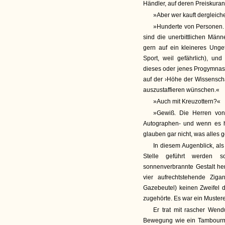
Händler, auf deren Preiskurant
»Aber wer kauft dergleic
»Hunderte von Personen. 
sind die unerbittlichen Män
gern auf ein kleineres Unge
Sport, weil gefährlich), un
dieses oder jenes Progymnasi
auf der ›Höhe der Wissenschaf
auszustaffieren wünschen.«
»Auch mit Kreuzottern?«
»Gewiß. Die Herren von
Autographen- und wenn es 
glauben gar nicht, was alles 
In diesem Augenblick, al
Stelle geführt werden s
sonnenverbrannte Gestalt her
vier aufrechtstehende Ziga
Gazebeutel) keinen Zweifel 
zugehörte. Es war ein Muster
Er trat mit rascher Wen
Bewegung wie ein Tambourma