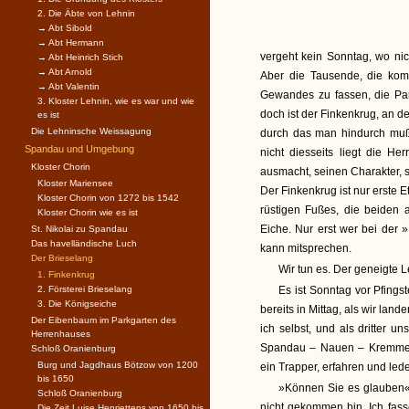
2. Die Äbte von Lehnin
→ Abt Sibold
→ Abt Hermann
vergeht kein Sonntag, wo n
→ Abt Heinrich Stich
→ Abt Arnold
Aber die Tausende, die kom
→ Abt Valentin
Gewandes zu fassen, die Par
3. Kloster Lehnin, wie es war und wie
doch ist der Finkenkrug, an de
es ist
Die Lehninsche Weissagung
durch das man hindurch muß,
Spandau und Umgebung
nicht diesseits liegt die He
Kloster Chorin
ausmacht, seinen Charakter, s
Kloster Mariensee
Der Finkenkrug ist nur erste 
Kloster Chorin von 1272 bis 1542
rüstigen Fußes, die beiden a
Kloster Chorin wie es ist
Eiche. Nur erst wer bei der 
St. Nikolai zu Spandau
Das havelländische Luch
kann mitsprechen.
Der Brieselang
Wir tun es. Der geneigte L
1. Finkenkrug
2. Försterei Brieselang
Es ist Sonntag vor Pfings
3. Die Königseiche
bereits in Mittag, als wir lan
Der Eibenbaum im Parkgarten des
ich selbst, und als dritter 
Herrenhauses
Spandau – Nauen – Kremmen 
Schloß Oranienburg
Burg und Jagdhaus Bötzow von 1200
ein Trapper, erfahren und led
bis 1650
»Können Sie es glauben«,
Schloß Oranienburg
nicht gekommen bin. Ich fass
Die Zeit Luise Henriettens von 1650 bis