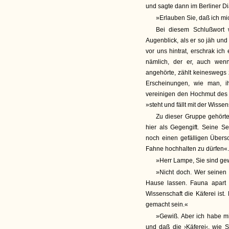
und sagte dann im Berliner Di
»Erlauben Sie, daß ich mic
Bei diesem Schlußwort 
Augenblick, als er so jäh und
vor uns hintrat, erschrak ic
nämlich, der er, auch wen
angehörte, zählt keinesweg
Erscheinungen, wie man, i
vereinigen den Hochmut des T
»steht und fällt mit der Wissen
Zu dieser Gruppe gehörte
hier als Gegengift. Seine Se
noch einen gefälligen Übers
Fahne hochhalten zu dürfen«. 
»Herr Lampe, Sie sind ge
»Nicht doch. Wer seinen 
Hause lassen. Fauna apart 
Wissenschaft die Käferei ist
gemacht sein.«
»Gewiß. Aber ich habe m
und daß die ›Käferei‹, wie S