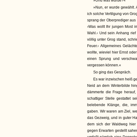
»Und was wurde?«
»Nun, er wurde gewählt. 
ich solche Vertilgung von Gr
sprang der Oberprediger aus K
›Was wollt Ihr jungen Most i
Wahl.‹ Und sein Anhang rief
völlig unter Grog stand, schr
Feuer.‹ Allgemeines Gelächt
wollte, wieviel hier Ernst ode
einen Sprung und verschwa
vergessen können.«
So ging das Gespräch.
Es war inzwischen heiß g
Neid an dem Winterbilde hing
dämmerte die Frage herauf,
schattiger Stelle gestattet 
belebende Klänge, die, imm
gaben. Wir waren am Ziel, we
das Gezweig, und in guter Ha
dem sich der Waldweg hier ve
gegen Erwarten gestellt sahe