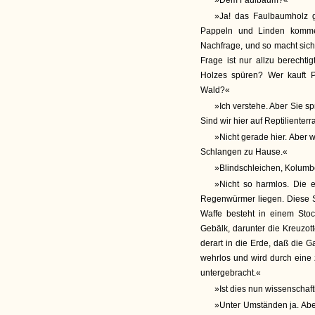
»Dem Faulbaum?«
»Ja! das Faulbaumholz gi
Pappeln und Linden komme
Nachfrage, und so macht sich
Frage ist nur allzu berechti
Holzes spüren? Wer kauft P
Wald?«
»Ich verstehe. Aber Sie s
Sind wir hier auf Reptilienterr
»Nicht gerade hier. Aber 
Schlangen zu Hause.«
»Blindschleichen, Kolumb
»Nicht so harmlos. Die e
Regenwürmer liegen. Diese S
Waffe besteht in einem Stock
Gebälk, darunter die Kreuzot
derart in die Erde, daß die G
wehrlos und wird durch eine 
untergebracht.«
»Ist dies nun wissenschaf
»Unter Umständen ja. Aber