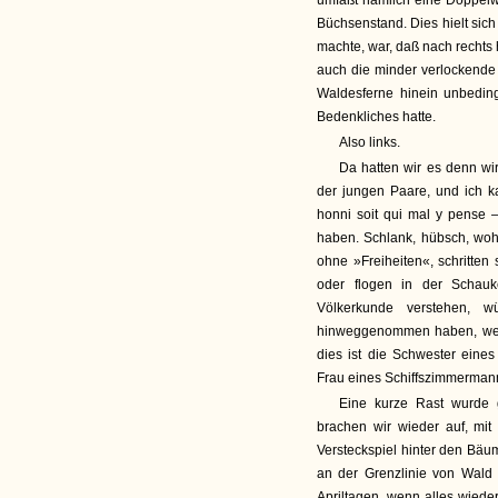
umfaßt nämlich eine Doppelwir
Büchsenstand. Dies hielt si
machte, war, daß nach rechts 
auch die minder verlockende 
Waldesferne hinein unbeding
Bedenkliches hatte.
Also links.
Da hatten wir es denn wir
der jungen Paare, und ich 
honni soit qui mal y pense 
haben. Schlank, hübsch, wohl
ohne »Freiheiten«, schritte
oder flogen in der Schauk
Völkerkunde verstehen, w
hinweggenommen haben, wenn
dies ist die Schwester eine
Frau eines Schiffszimmerman
Eine kurze Rast wurde
brachen wir wieder auf, mi
Versteckspiel hinter den Bäu
an der Grenzlinie von Wald
Apriltagen, wenn alles wiede