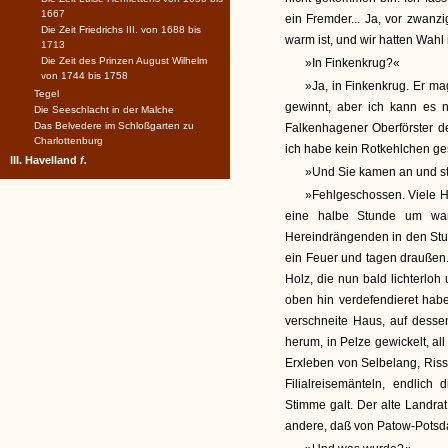
1667
ein Fremder... Ja, vor zwanz
Die Zeit Friedrichs III. von 1688 bis
warm ist, und wir hatten Wahl
1713
Die Zeit des Prinzen August Wilhelm
»In Finkenkrug?«
von 1744 bis 1758
»Ja, in Finkenkrug. Er mag
Tegel
gewinnt, aber ich kann es 
Die Seeschlacht in der Malche
Das Belvedere im Schloßgarten zu
Falkenhagener Oberförster d
Charlottenburg
ich habe kein Rotkehlchen ge
III. Havelland
f.
»Und Sie kamen an und st
»Fehlgeschossen. Viele H
eine halbe Stunde um wa
Hereindrängenden in den Stub
ein Feuer und tagen draußen.'
Holz, die nun bald lichterlo
oben hin verdefendieret habe
verschneite Haus, auf desse
herum, in Pelze gewickelt, a
Erxleben von Selbelang, Ris
Filialreisemänteln, endlic
Stimme galt. Der alte Landra
andere, daß von Patow-Pots