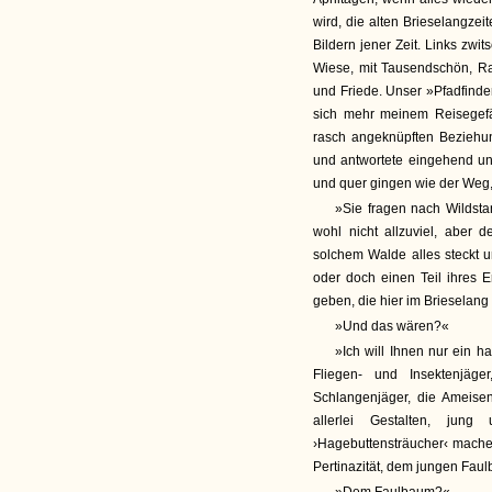
wird, die alten Brieselangze
Bildern jener Zeit. Links zwi
Wiese, mit Tausendschön, Ra
und Friede. Unser »Pfadfinde
sich mehr meinem Reisegefäh
rasch angeknüpften Beziehun
und antwortete eingehend un
und quer gingen wie der Weg, 
»Sie fragen nach Wildsta
wohl nicht allzuviel, aber 
solchem Walde alles steckt 
oder doch einen Teil ihres 
geben, die hier im Brieselang 
»Und das wären?«
»Ich will Ihnen nur ein h
Fliegen- und Insektenjäge
Schlangenjäger, die Ameise
allerlei Gestalten, ju
›Hagebuttensträucher‹ mache
Pertinazität, dem jungen Fau