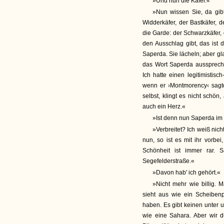
»Und nun die Käfer.«
»Nun wissen Sie, da gibt
Widderkäfer, der Bastkäfer, 
die Garde: der Schwarzkäfer,
den Ausschlag gibt, das ist
Saperda. Sie lächeln; aber g
das Wort Saperda ausspreche
Ich hatte einen legitimistisc
wenn er ›Montmorency‹ sagt
selbst, klingt es nicht schön
auch ein Herz.«
»Ist denn nun Saperda im 
»Verbreitet? Ich weiß nich
nun, so ist es mit ihr vorbei
Schönheit ist immer rar. 
Segefelderstraße.«
»Davon hab' ich gehört.«
»Nicht mehr wie billig.
sieht aus wie ein Scheibenpf
haben. Es gibt keinen unter 
wie eine Sahara. Aber wir 