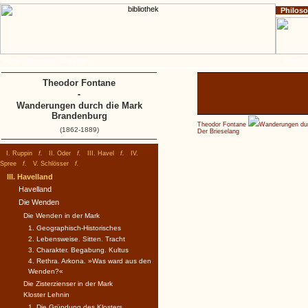
Philos
Home
Impressum
Copyright
I. Ruppin
Theodor Fontane
-
Wanderungen durch die Mark
Brandenburg
Theodor Fontane
Wanderungen dur
(1862-1889)
Der Brieselang
I. Ruppin
f.
II. Oder
f.
III. Havel
f.
IV.
Spree
f.
V. Schlösser
f.
III. Havelland
Havelland
Die Wenden
Die Wenden in der Mark
1. Geographisch-Historisches
2. Lebensweise. Sitten. Tracht
3. Charakter. Begabung. Kultus
4. Rethra. Arkona. »Was ward aus den
Wenden?«
Die Zisterzienser in der Mark
Kloster Lehnin
1. Die Gründung des Klosters