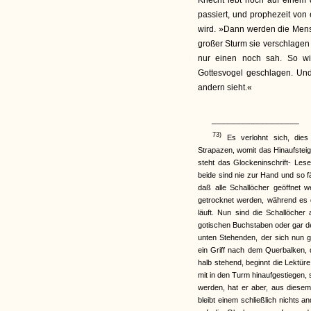
Knecht lebt noch auf einem 
passiert, und prophezeit vo
wird. »Dann werden die Mens
großer Sturm sie verschlage
nur einen noch sah. So wi
Gottesvogel geschlagen. Un
andern sieht.«
__________________
73)
Es verlohnt sich, dies
Strapazen, womit das Hinaufsteig
steht das Glockeninschrift- Les
beide sind nie zur Hand und so fä
daß alle Schallöcher geöffnet w
getrocknet werden, während es
läuft. Nun sind die Schallöcher
gotischen Buchstaben oder gar d
unten Stehenden, der sich nun g
ein Griff nach dem Querbalken, 
halb stehend, beginnt die Lektüre.
mit in den Turm hinaufgestiegen
werden, hat er aber, aus diesem
bleibt einem schließlich nichts 