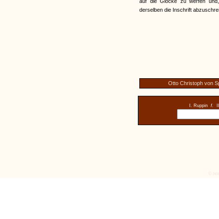
auf die Glocke zu werfen und
derselben die Inschrift abzuschre
Otto Christoph von S
I. Ruppin
f.
I
© tex