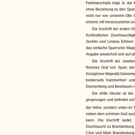
Feldmarschalls trägt. In der
ohne Beziehung zu den Sparr
nicht nur von unserem Otto C
scheint, mit heranzuziehen u
Die Inschrift der ersten G
Kurfürstlichen Durchlaucht
Zechlin und Lindow, Erbher
das einfache Sparrsche Wapp
Angabe wiederholt sich auf al
Die Inschrift der zweit
Reiches Graf von Sparr, d
Königlicher Majestät Geheime
beiderseits Kammerherr un
Dannenberg und Beerbaum.« 
Die dritte Glocke ist die
gesprungen und befindet sic
der Höhe, sondern unten im T
neben dem schönen Guß auch a
kann. Die Inschrift lautet:
Durchlaucht zu Brandenburg 
Chur und Mark Brandenburg,