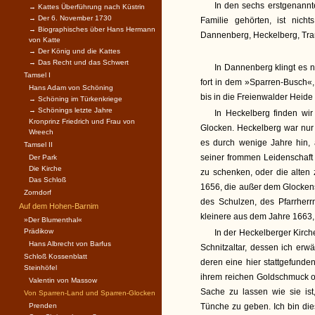
In den sechs erstgenannte
→ Kattes Überführung nach Küstrin
→ Der 6. November 1730
Familie gehörten, ist nich
→ Biographisches über Hans Hermann
Dannenberg, Heckelberg, Tra
von Katte
→ Der König und die Kattes
→ Das Recht und das Schwert
In Dannenberg klingt es n
Tamsel I
fort in dem »Sparren-Busch«
Hans Adam von Schöning
bis in die Freienwalder Heide 
→ Schöning im Türkenkriege
→ Schönings letzte Jahre
In Heckelberg finden wi
Kronprinz Friedrich und Frau von
Glocken. Heckelberg war nur 
Wreech
es durch wenige Jahre hin,
Tamsel II
seiner frommen Leidenschaft
Der Park
Die Kirche
zu schenken, oder die alten
Das Schloß
1656, die außer dem Glocken
Zorndorf
des Schulzen, des Pfarrherr
Auf dem Hohen-Barnim
kleinere aus dem Jahre 1663, 
»Der Blumenthal«
Prädikow
In der Heckelberger Kirche
Hans Albrecht von Barfus
Schnitzaltar, dessen ich er
Schloß Kossenblatt
deren eine hier stattgefunden
Steinhöfel
ihrem reichen Goldschmuck of
Valentin von Massow
Sache zu lassen wie sie is
Von Sparren-Land und Sparren-Glocken
Prenden
Tünche zu geben. Ich bin di