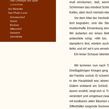
Otto Christoph von Sparr
muß einräumen, daß, wenn
Lichterfelde
Schlimmen das mindest Schlim
Am Werbellin
Kaltes, aber doch niemals etw
Das Pfulen-Land
Schulzendorf
Vor dem Altar der Heckelbe
Garzin
dort begraben, und die Ste
Buckow
muldenhafte Einsenkung des 
Wilkendorf
Gielsdorf
Wir äußerten ein leises Be
Jahnsfelde
antwortete ruhig: »Wir tun
stampfen's fest, mörteln auch
tiefer, und eh' wir's uns verse
Ein leiser Schauer überlie
Wir kommen nun nach Tra
Dreißigjährigen Krieges ging 
der Familie zurück. Er schei
in der Hauptstadt war, abwec
Gütern entstand ein Schloß
davon erzählt, zeigt sich in 
verändert und umgebaut zwar,
mit kostbaren alten Bäumen u
Zifferblätter zeigende Sonnen