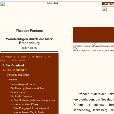
Philos
Home
Impressum
Copyright
I. Ruppin
Theodor Fontane
-
Wanderungen durch die Mark
Brandenburg
Theodor Fontane
Wanderungen dur
(1862-1889)
Von Sparren-Land und Sparren-Gl
I. Ruppin
f.
II. Oder
f.
III. Havel
f.
IV.
Spree
f.
V. Schlösser
f.
II. Das Oderland
II. Das Oderland
f.
Jenseits der Oder
Küstrin
Unter Markgraf Hans
Die Festung Küstrin und ihre
Belagerungen
Prenden bildete den link
Die Katte-Tragödie
hervorgehoben, um Neustadt
→ Der Fluchtversuch des Kronprinzen
→ Katte vor dem König
Dörfern: Hohenfinow, Tor
→ Das Kriegsgericht zu Köpenick
Dannenberg, Heckelberg, Tra
→ Kattes letzter Tag in Berlin