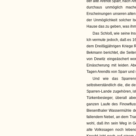
der alte Arendt Sparr, nach Ar
durchaus unmöglich mache
Erscheinungen unseren alten
der Unmöglichkeit solcher Is
Hause das zu geben, was ihm b
Das Schloß, wie seine Ins
Ich vermute jedoch, daß es 1
dem Dreißigjährigen Kriege 
Bekmann berichtet, die Sei
von Dewitz eingeäschert wor
Einäscherung mit leiden. Ab
Tagen Arendts von Sparr und 
Und wie das Sparrensc
selbstverständlich die, die d
Sparren-Lande zugehören, ist
Türkenbesieger, überall ab
ganzen Laufe des Finowflus
Biesenthaler Wassermühle de
fallendem Nebel, an dem Tra
wohl, daß ihn sein Weg in G
alte Volkssagen noch leben