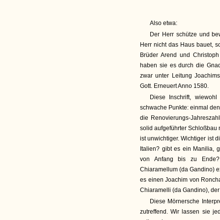
Also etwa:
Der Herr schütze und be
Herr nicht das Haus bauet, 
Brüder Arend und Christop
haben sie es durch die Gnad
zwar unter Leitung Joachims
Gott. Erneuert Anno 1580.
Diese Inschrift, wiewohl
schwache Punkte: einmal den
die Renovierungs-Jahreszah
solid aufgeführter Schloßbau 
ist unwichtiger. Wichtiger is
Italien? gibt es ein Manilia,
von Anfang bis zu Ende? 
Chiaramellum (da Gandino) ex 
es einen Joachim von Roncha
Chiaramelli (da Gandino), d
Diese Mörnersche Interpre
zutreffend. Wir lassen sie j