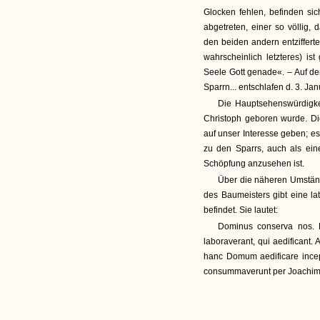
Glocken fehlen, befinden sic
abgetreten, einer so völlig,
den beiden andern entziffert
wahrscheinlich letzteres) ist
Seele Gott genade«. – Auf de
Sparrn... entschlafen d. 3. Ja
Die Hauptsehenswürdigke
Christoph geboren wurde. D
auf unser Interesse geben; es
zu den Sparrs, auch als ein
Schöpfung anzusehen ist.
Über die näheren Umstän
des Baumeisters gibt eine lat
befindet. Sie lautet:
Dominus conserva nos. 
laboraverant, qui aedificant.
hanc Domum aedificare incepe
consummaverunt per Joachimu