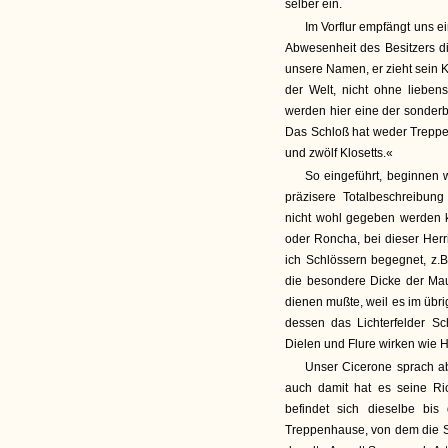
selber ein.
Im Vorflur empfängt uns e
Abwesenheit des Besitzers d
unsere Namen, er zieht sein 
der Welt, nicht ohne lieben
werden hier eine der sonder
Das Schloß hat weder Treppe
und zwölf Klosetts.«
So eingeführt, beginnen
präzisere Totalbeschreibun
nicht wohl gegeben werden k
oder Roncha, bei dieser Her
ich Schlössern begegnet, z.
die besondere Dicke der Mau
dienen mußte, weil es im übr
dessen das Lichterfelder S
Dielen und Flure wirken wie 
Unser Cicerone sprach a
auch damit hat es seine Ri
befindet sich dieselbe bi
Treppenhause, von dem die Sa