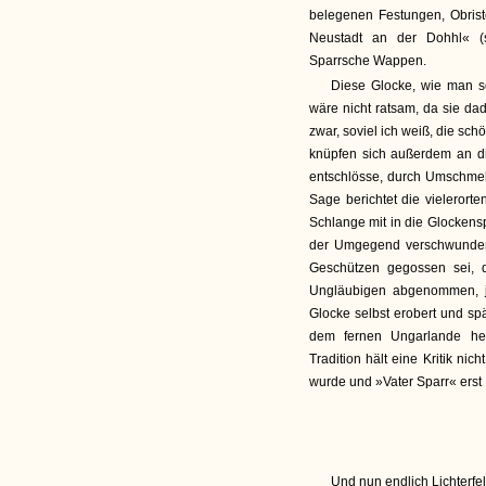
belegenen Festungen, Obris
Neustadt an der Dohhl« (s
Sparrsche Wappen.
Diese Glocke, wie man s
wäre nicht ratsam, da sie da
zwar, soviel ich weiß, die sch
knüpfen sich außerdem an d
entschlösse, durch Umschmel
Sage berichtet die vieleror
Schlange mit in die Glockens
der Umgegend verschwunden 
Geschützen gegossen sei, 
Ungläubigen abgenommen, ja
Glocke selbst erobert und sp
dem fernen Ungarlande her
Tradition hält eine Kritik ni
wurde und »Vater Sparr« erst
Und nun endlich Lichterfe