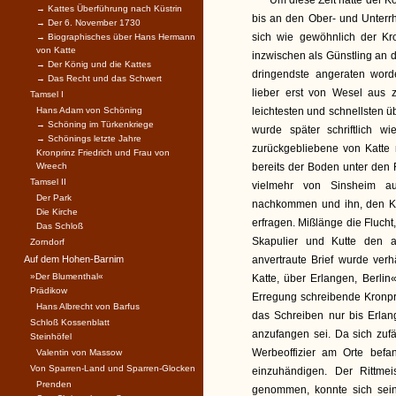
Um diese Zeit hatte der 
→ Kattes Überführung nach Küstrin
bis an den Ober- und Unterrh
→ Der 6. November 1730
sich wie gewöhnlich der Kr
→ Biographisches über Hans Hermann
von Katte
inzwischen als Günstling an d
→ Der König und die Kattes
dringendste angeraten word
→ Das Recht und das Schwert
lieber erst von Wesel aus 
Tamsel I
Hans Adam von Schöning
leichtesten und schnellsten
→ Schöning im Türkenkriege
wurde später schriftlich w
→ Schönings letzte Jahre
zurückgebliebene von Katte 
Kronprinz Friedrich und Frau von
Wreech
bereits der Boden unter den 
Tamsel II
vielmehr von Sinsheim au
Der Park
nachkommen und ihn, den Kr
Die Kirche
erfragen. Mißlänge die Flucht
Das Schloß
Skapulier und Kutte den a
Zorndorf
Auf dem Hohen-Barnim
anvertraute Brief wurde ver
»Der Blumenthal«
Katte, über Erlangen, Berlin«
Prädikow
Erregung schreibende Kronpr
Hans Albrecht von Barfus
das Schreiben nur bis Erlan
Schloß Kossenblatt
anzufangen sei. Da sich zufäl
Steinhöfel
Werbeoffizier am Orte befa
Valentin von Massow
Von Sparren-Land und Sparren-Glocken
einzuhändigen. Der Rittme
Prenden
genommen, konnte sich seine