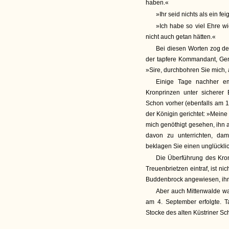
haben.«
»Ihr seid nichts als ein fe
»Ich habe so viel Ehre wi
nicht auch getan hätten.«
Bei diesen Worten zog de
der tapfere Kommandant, Gen
»Sire, durchbohren Sie mich,
Einige Tage nachher e
Kronprinzen unter sicherer
Schon vorher (ebenfalls am 1
der Königin gerichtet: »Meine
mich genöthigt gesehen, ihn ar
davon zu unterrichten, dam
beklagen Sie einen unglücklic
Die Überführung des Kron
Treuenbrietzen eintraf, ist n
Buddenbrock angewiesen, ihn 
Aber auch Mittenwalde war
am 4. September erfolgte. T
Stocke des alten Küstriner Sc