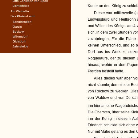
Otto Christoph von Sparr
Kurier an den König zu schick
Lichterfelde
Am Werbellin
Dieser war mittlerweile 
Das Pfulen-Land
Ludwigsburg und Heilbronn a
Schulzendorf
und Willen des Königs, am 4.
Garzin
Buckow
sich, in dem zwei Stunden vo
Wilkendorf
zuzubringen. Für die Pläne
Gielsdorf
keinen Unterschied, und so b
Jahnsfelde
Dorf aus ins Werk zu setze
Roquelaure, der zu diesem B
hinaus, wohin er den Pagen
Pferden bestellt hatte.
Alles dieses war aber 
nicht säumte, den mit der Be
von Rochow zu wecken. Dies
von Waldow und von Derscha
ihn hier an eine Wagendeichs
Die Obersten, über seine Klei
ihn der König in diesem Auf
Friedrich schickte sich ohne 
Nur mit Mühe gelang es den O