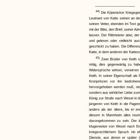
__________________
44)
Die Köpenicker Kriegsger
Leutnant von Katte seinen an den
seinen Vetter, ebenden im Text g
mit der Bitte, den Brief, seiner
lassen. Der Rittmeister aber, de
und gelesen oder vielleicht au
geschickt zu haben. Die Differenz
Katte, in dem anderen der Kattes
45)
Zwei Brüder von Keith sp
nötig, dies gegenwärtig zu ha
Widersprüche wirken, verwirren 
Keith. In seiner Eigenschaft al
Kronprinzen vor ihn bedrohe
hervorgehoben werden muß, nich
sondern aus wirklicher Liebe zum 
König zur Strafe nach Wesel in 
jüngeren von Keith in die Pagens
anders als der ältere, bis er 
diesem in Mannheim alles reumü
davongekommen zu sein. Der ält
klugerweise von Wesel nach En
kriegsrechtlichem Spruch »in e
Dienste, aus denen er später 