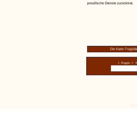
preußische Dienste zurücktrat.
Die Katte-Tragödi
I. Ruppin
f.
I
© tex