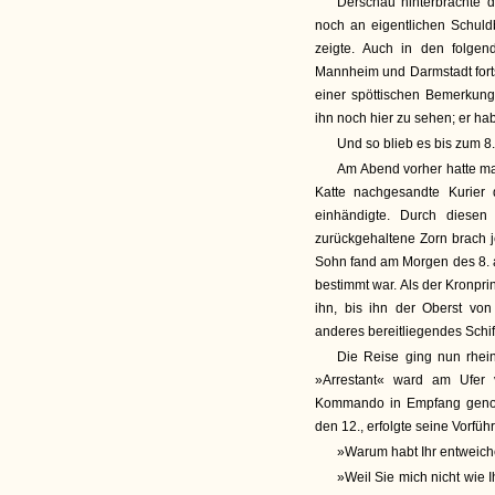
Derschau hinterbrachte d
noch an eigentlichen Schul
zeigte. Auch in den folge
Mannheim und Darmstadt forts
einer spöttischen Bemerkung
ihn noch hier zu sehen; er hab
Und so blieb es bis zum 8.
Am Abend vorher hatte man
Katte nachgesandte Kurier
einhändigte. Durch diese
zurückgehaltene Zorn brach j
Sohn fand am Morgen des 8. a
bestimmt war. Als der Kronprin
ihn, bis ihn der Oberst vo
anderes bereitliegendes Schif
Die Reise ging nun rhei
»Arrestant« ward am Ufer 
Kommando in Empfang genom
den 12., erfolgte seine Vorfüh
»Warum habt Ihr entweic
»Weil Sie mich nicht wie