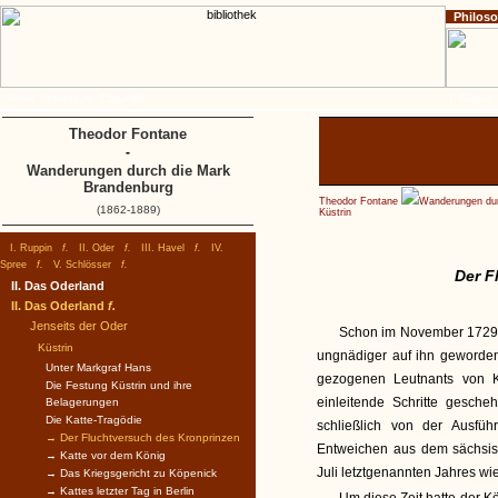
Philos
Home
Impressum
Copyright
I. Ruppin
Theodor Fontane
-
Wanderungen durch die Mark
Brandenburg
Theodor Fontane
Wanderungen dur
(1862-1889)
Küstrin
I. Ruppin
f.
II. Oder
f.
III. Havel
f.
IV.
Spree
f.
V. Schlösser
f.
Der F
II. Das Oderland
II. Das Oderland
f.
Jenseits der Oder
Schon im November 1729 h
Küstrin
ungnädiger auf ihn geworden
Unter Markgraf Hans
gezogenen Leutnants von K
Die Festung Küstrin und ihre
einleitende Schritte gesch
Belagerungen
Die Katte-Tragödie
schließlich von der Ausf
→ Der Fluchtversuch des Kronprinzen
Entweichen aus dem sächsis
→ Katte vor dem König
Juli letztgenannten Jahres wie
→ Das Kriegsgericht zu Köpenick
→ Kattes letzter Tag in Berlin