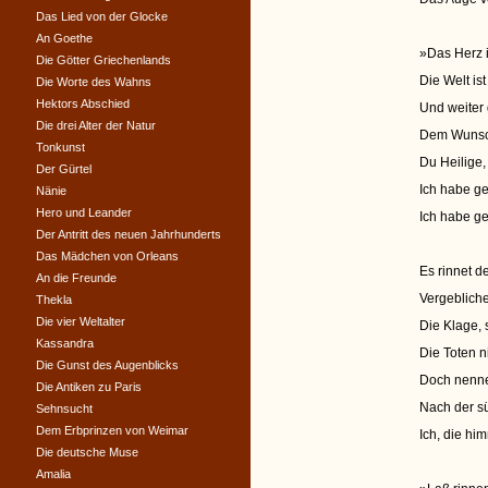
Das Lied von der Glocke
An Goethe
»Das Herz i
Die Götter Griechenlands
Die Welt ist 
Die Worte des Wahns
Hektors Abschied
Und weiter 
Die drei Alter der Natur
Dem Wunsch
Tonkunst
Du Heilige,
Der Gürtel
Ich habe ge
Nänie
Hero und Leander
Ich habe ge
Der Antritt des neuen Jahrhunderts
Das Mädchen von Orleans
Es rinnet d
An die Freunde
Vergebliche
Thekla
Die vier Weltalter
Die Klage, 
Kassandra
Die Toten ni
Die Gunst des Augenblicks
Doch nenne,
Die Antiken zu Paris
Nach der s
Sehnsucht
Dem Erbprinzen von Weimar
Ich, die him
Die deutsche Muse
Amalia