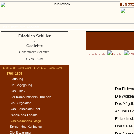
Philos
Home
Impressum
Copyright
Friedrich Schiller
-
Gedichte
Gesammelte Schriften
Friedrich Schiller
Gedichte
179
(1776-1805)
1776-1785
1786-1795
1796-1797
1798-1805
1798-1805
Hoffnung
Die Begegnung
Der Eichwal
Das Glück
Die Wolken
Der Kampf mit dem Drachen
Die Bürgschaft
Das Mägdlei
Das Eleusische Fest
An Ufers Gr
Poesie des Lebens
Es bricht s
Des Mädchens Klage
Und sie seuf
Spruch des Konfuzius
Die Erwartung
Das Auge v