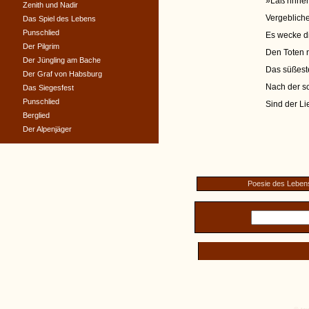
»Laß rinne
Zenith und Nadir
Vergebliche
Das Spiel des Lebens
Punschlied
Es wecke d
Der Pilgrim
Den Toten n
Der Jüngling am Bache
Das süßeste
Der Graf von Habsburg
Nach der s
Das Siegesfest
Punschlied
Sind der L
Berglied
Der Alpenjäger
Poesie des Leben