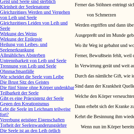
Geist und Seele sind sterblich
Ferner das Stöhnen entringt sic
Kleinheit der Seelenatome
Gleichzeitiges Werden und Vergehen
von Schmerzen
von Leib und Seele
Gleichzeitiges Leiden von Leib und
Werden ergriffen und dann übe
Seele
Wirkung des Weins
Ausgepreßt und im Munde gebal
Wirkung der Epilepsie
Heilung von Leibes- und
Wo ihr Weg ist gebahnt und wo
Seelenerkrankung
Allmähliches Absterben
Ferner, Bewußtsein fehlt, weil 
Untrennbarkeit von Leib und Seele
In Verwirrung gerät und weit a
Trennung von Leib und Seele
Ohnmachtsanfälle
Durch das nämliche Gift, wie ic
Wie scheidet die Seele vom Leibe
Die Brust Sitz des Geistes
Sind dann der Krankheit Quelle
Die fünf Sinne ohne Körper undenkbar
Teilbarkeit der Seele
Welche den Körper verseuchten
Gibt es eine Präexistenz der Seele
Gegen den Kreationismus
Dann erhebt sich der Kranke z
Lebt die Seele im Leichnam teilweise
fort?
Kehrt die Besinnung ihm wiede
Vererbung geistiger Eigenschaften
Torheit der Seelenwanderungslehre
Wenn nun im Körper bereits s
Die Seele ist an den Leib örtlich