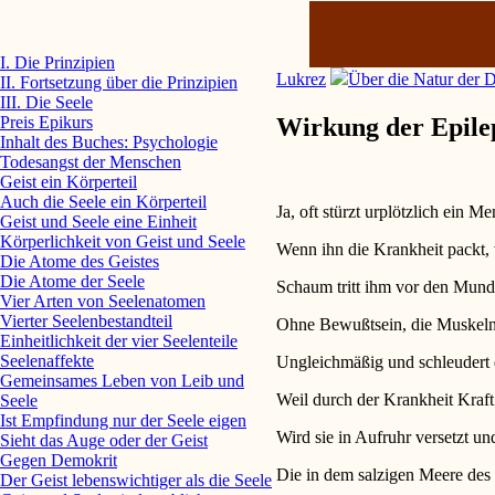
I. Die Prinzipien
Lukrez
Über die Natur der 
II. Fortsetzung über die Prinzipien
III. Die Seele
Wirkung der Epile
Preis Epikurs
Inhalt des Buches: Psychologie
Todesangst der Menschen
Geist ein Körperteil
Auch die Seele ein Körperteil
Ja, oft stürzt urplötzlich ein M
Geist und Seele eine Einheit
Körperlichkeit von Geist und Seele
Wenn ihn die Krankheit packt,
Die Atome des Geistes
Die Atome der Seele
Schaum tritt ihm vor den Mund, t
Vier Arten von Seelenatomen
Vierter Seelenbestandteil
Ohne Bewußtsein, die Muskeln g
Einheitlichkeit der vier Seelenteile
Seelenaffekte
Ungleichmäßig und schleudert di
Gemeinsames Leben von Leib und
Weil durch der Krankheit Kraft 
Seele
Ist Empfindung nur der Seele eigen
Wird sie in Aufruhr versetzt 
Sieht das Auge oder der Geist
Gegen Demokrit
Die in dem salzigen Meere des
Der Geist lebenswichtiger als die Seele