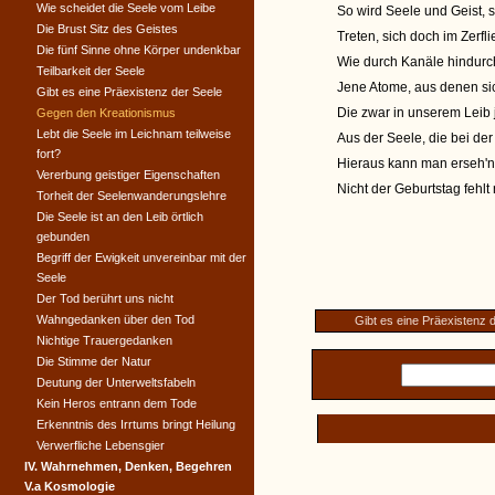
Wie scheidet die Seele vom Leibe
So wird Seele und Geist, s
Die Brust Sitz des Geistes
Treten, sich doch im Zerfl
Die fünf Sinne ohne Körper undenkbar
Wie durch Kanäle hindurch 
Teilbarkeit der Seele
Jene Atome, aus denen si
Gibt es eine Präexistenz der Seele
Die zwar in unserem Leib j
Gegen den Kreationismus
Lebt die Seele im Leichnam teilweise
Aus der Seele, die bei der
fort?
Hieraus kann man erseh'
Vererbung geistiger Eigenschaften
Nicht der Geburtstag fehlt
Torheit der Seelenwanderungslehre
Die Seele ist an den Leib örtlich
gebunden
Begriff der Ewigkeit unvereinbar mit der
Seele
Der Tod berührt uns nicht
Wahngedanken über den Tod
Gibt es eine Präexistenz 
Nichtige Trauergedanken
Die Stimme der Natur
Deutung der Unterweltsfabeln
Kein Heros entrann dem Tode
Erkenntnis des Irrtums bringt Heilung
Verwerfliche Lebensgier
IV. Wahrnehmen, Denken, Begehren
V.a Kosmologie