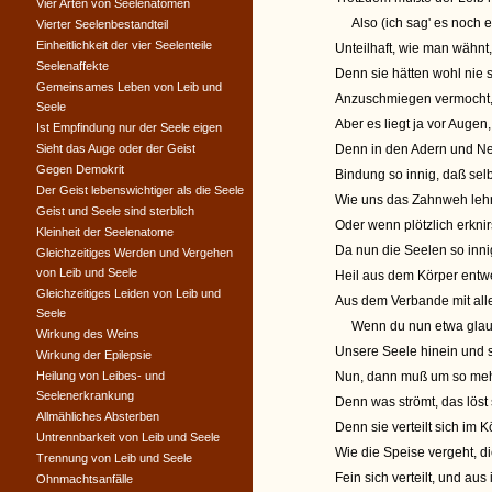
Vier Arten von Seelenatomen
Also (ich sag' es noch ei
Vierter Seelenbestandteil
Einheitlichkeit der vier Seelenteile
Unteilhaft, wie man wähnt
Seelenaffekte
Denn sie hätten wohl nie 
Gemeinsames Leben von Leib und
Anzuschmiegen vermocht, 
Seele
Aber es liegt ja vor Augen
Ist Empfindung nur der Seele eigen
Sieht das Auge oder der Geist
Denn in den Adern und Ne
Gegen Demokrit
Bindung so innig, daß sel
Der Geist lebenswichtiger als die Seele
Wie uns das Zahnweh lehr
Geist und Seele sind sterblich
Oder wenn plötzlich erknir
Kleinheit der Seelenatome
Da nun die Seelen so inn
Gleichzeitiges Werden und Vergehen
von Leib und Seele
Heil aus dem Körper entw
Gleichzeitiges Leiden von Leib und
Aus dem Verbande mit all
Seele
Wenn du nun etwa glaubs
Wirkung des Weins
Unsere Seele hinein und st
Wirkung der Epilepsie
Heilung von Leibes- und
Nun, dann muß um so mehr
Seelenerkrankung
Denn was strömt, das löst 
Allmähliches Absterben
Denn sie verteilt sich im 
Untrennbarkeit von Leib und Seele
Wie die Speise vergeht, di
Trennung von Leib und Seele
Fein sich verteilt, und aus
Ohnmachtsanfälle