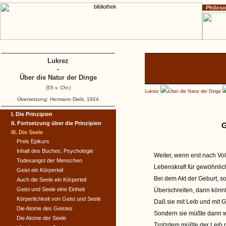
Philos
Home
Impressum
Copyright
Lukrez
-
Über die Natur der Dinge
(55 v. Chr.)
Lukrez
Über die Natur der Dinge
Übersetzung: Hermann Diels, 1924
I. Die Prinzipien
II. Fortsetzung über die Prinzipien
G
III. Die Seele
Preis Epikurs
Inhalt des Buches: Psychologie
Weiter, wenn erst nach Vo
Todesangst der Menschen
Lebenskraft für gewöhnlich
Geist ein Körperteil
Bei dem Akt der Geburt, s
Auch die Seele ein Körperteil
Geist und Seele eine Einheit
Überschreiten, dann könnt
Körperlichkeit von Geist und Seele
Daß sie mit Leib und mit 
Die Atome des Geistes
Sondern sie müßte dann wo
Die Atome der Seele
Trotzdem müßte der Leib mi