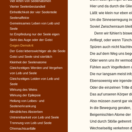
Vier Arten von Seelenatomen
Hier und da durch die Gli
Vierter Seelenbestandteil
Einheitlichkeit der vier Seelenteile
Läßt: wie klein nur eben e
Seelenaffekte
Um die Sinneserregung i
Gemeinsames Leben von Leib und
Soviel Zwischenraum bleib
Seele
Denn wir fühlen's biswei
Ist Empfindung nur der Seele eigen
Sieht das Auge oder der Geist
Anfliegt, oder wenn Tünche
Gegen Demokrit
Spüren auch nicht Nachtn
Der Geist lebenswichtiger als die Seele
Die auf dem Weg uns beg
Geist und Seele sind sterblich
Oder wenn uns ihr vermoder
Kleinheit der Seelenatome
Fühlen auch Vogelfedern 
Gleichzeitiges Werden und Vergehen
von Leib und Seele
Die nur langsam meist infol
Gleichzeitiges Leiden von Leib und
Ebensowenig wie irgendein
Seele
Oder die einzelnen Tritt
Wirkung des Weins
Das auf unseren Körper di
Wirkung der Epilepsie
Heilung von Leibes- und
Also müssen zuerst gar vi
Seelenerkrankung
In die Bewegung geraten,
Allmähliches Absterben
Beigemischten Atome der 
Untrennbarkeit von Leib und Seele
Und durch Stöße getrenn
Trennung von Leib und Seele
Wechselseitig verkehren du
Ohnmachtsanfälle