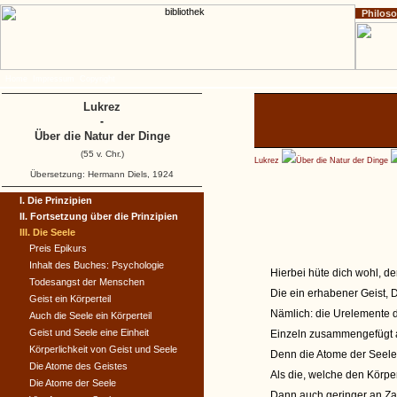
Philos
Home
Impressum
Copyright
Lukrez
-
Über die Natur der Dinge
(55 v. Chr.)
Lukrez
Über die Natur der Dinge
Übersetzung: Hermann Diels, 1924
I. Die Prinzipien
II. Fortsetzung über die Prinzipien
III. Die Seele
Preis Epikurs
Inhalt des Buches: Psychologie
Hierbei hüte dich wohl, der
Todesangst der Menschen
Die ein erhabener Geist, 
Geist ein Körperteil
Nämlich: die Urelemente 
Auch die Seele ein Körperteil
Geist und Seele eine Einheit
Einzeln zusammengefügt 
Körperlichkeit von Geist und Seele
Denn die Atome der Seele
Die Atome des Geistes
Als die, welche den Körpe
Die Atome der Seele
Dann auch geringer an Zah