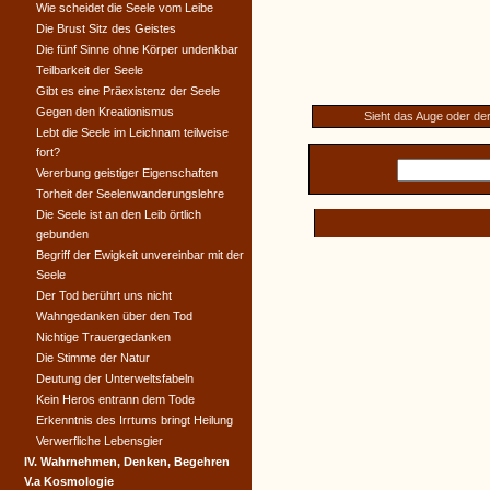
Wie scheidet die Seele vom Leibe
Die Brust Sitz des Geistes
Die fünf Sinne ohne Körper undenkbar
Teilbarkeit der Seele
Gibt es eine Präexistenz der Seele
Gegen den Kreationismus
Sieht das Auge oder der
Lebt die Seele im Leichnam teilweise
fort?
Vererbung geistiger Eigenschaften
Torheit der Seelenwanderungslehre
Die Seele ist an den Leib örtlich
gebunden
Begriff der Ewigkeit unvereinbar mit der
Seele
Der Tod berührt uns nicht
Wahngedanken über den Tod
Nichtige Trauergedanken
Die Stimme der Natur
Deutung der Unterweltsfabeln
Kein Heros entrann dem Tode
Erkenntnis des Irrtums bringt Heilung
Verwerfliche Lebensgier
IV. Wahrnehmen, Denken, Begehren
V.a Kosmologie