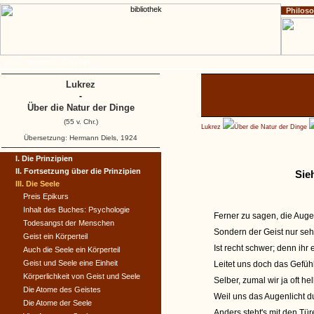
Philos
Home
Impressum
Copyright
Lukrez
-
Über die Natur der Dinge
(55 v. Chr.)
Lukrez
Über die Natur der Dinge
Übersetzung: Hermann Diels, 1924
I. Die Prinzipien
II. Fortsetzung über die Prinzipien
Sie
III. Die Seele
Preis Epikurs
Inhalt des Buches: Psychologie
Ferner zu sagen, die Auge
Todesangst der Menschen
Sondern der Geist nur seh
Geist ein Körperteil
Ist recht schwer; denn ihr
Auch die Seele ein Körperteil
Geist und Seele eine Einheit
Leitet uns doch das Gefüh
Körperlichkeit von Geist und Seele
Selber, zumal wir ja oft h
Die Atome des Geistes
Weil uns das Augenlicht d
Die Atome der Seele
Anders steht's mit den Tür