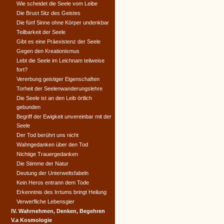
Wie scheidet die Seele vom Leibe
Die Brust Sitz des Geistes
Die fünf Sinne ohne Körper undenkbar
Teilbarkeit der Seele
Gibt es eine Präexistenz der Seele
Gegen den Kreationismus
Lebt die Seele im Leichnam teilweise
fort?
Vererbung geistiger Eigenschaften
Torheit der Seelenwanderungslehre
Die Seele ist an den Leib örtlich
gebunden
Begriff der Ewigkeit unvereinbar mit der
Seele
Der Tod berührt uns nicht
Wahngedanken über den Tod
Nichtige Trauergedanken
Die Stimme der Natur
Deutung der Unterweltsfabeln
Kein Heros entrann dem Tode
Erkenntnis des Irrtums bringt Heilung
Verwerfliche Lebensgier
IV. Wahrnehmen, Denken, Begehren
V.a Kosmologie