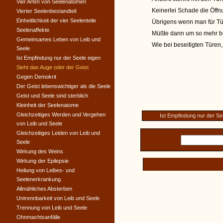
Vier Arten von Seelenatomen
Keinerlei Schade die Öffn
Vierter Seelenbestandteil
Einheitlichkeit der vier Seelenteile
Übrigens wenn man für Tür
Seelenaffekte
Müßte dann um so mehr 
Gemeinsames Leben von Leib und
Wie bei beseitigten Türen
Seele
Ist Empfindung nur der Seele eigen
Sieht das Auge oder der Geist
Gegen Demokrit
Der Geist lebenswichtiger als die Seele
Geist und Seele sind sterblich
Kleinheit der Seelenatome
Gleichzeitiges Werden und Vergehen
Ist Empfindung nur der Se
von Leib und Seele
Gleichzeitiges Leiden von Leib und
Seele
Wirkung des Weins
Wirkung der Epilepsie
Heilung von Leibes- und
Seelenerkrankung
Allmähliches Absterben
Untrennbarkeit von Leib und Seele
Trennung von Leib und Seele
Ohnmachtsanfälle