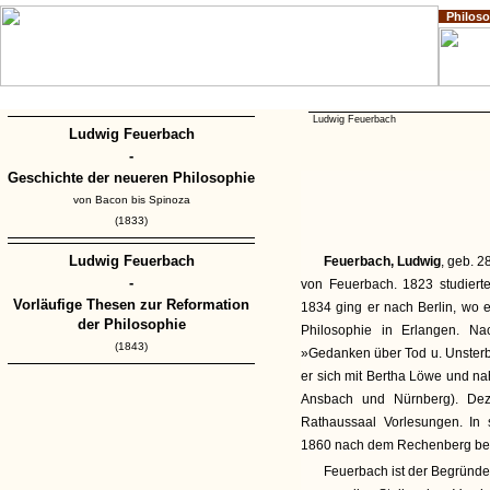
Philos
Home
Impressum
Copyright
Ludwig Feuerbach
Ludwig Feuerbach
-
Geschichte der neueren Philosophie
von Bacon bis Spinoza
(1833)
Ludwig Feuerbach
Feuerbach, Ludwig
, geb. 2
-
von Feuerbach. 1823 studiert
Vorläufige Thesen zur Reformation
1834 ging er nach Berlin, wo e
der Philosophie
Philosophie in Erlangen. Na
(1843)
»Gedanken über Tod u. Unsterbl
er sich mit Bertha Löwe und n
Ansbach und Nürnberg). Dez
Rathaussaal Vorlesungen. In 
1860 nach dem Rechenberg bei 
Feuerbach ist der Begründ