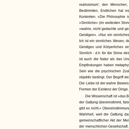
realissimum', den
Menschen
,
Bestimmten, Endlichen hat es
Konkreten. »Die Philosophie i
»Sinnliche« (im weitesten Sinne
»wahre, nicht gedachte und gem
Geistigen«. »Nur ein sinnliche
Ich ist ein sinnliches Wesen; de
Geistiges und Körperliches s
Sinnlich - d.h. für die Sinne d
ist auch die Natur als das U
Empfindungen haben metaphysi
Sein wie die psychischen Zu
objektiv bedingt. Der Begriff de
Die Liebe ist der wahre Beweis
Formen der Existenz der Dinge.
Die Wissenschaft ist »das 
der Gattung übereinstimmt, fals
gibt es nicht.« Übereinstimmu
Wahrheit, weil die Gattung das
gemeinschaftlicher Akt der Mens
der menschlichen Gesellschaft.