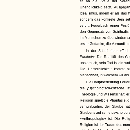
er an die Stelle der Verehr
Unendlichkeit setzt. Ausgeg
Idealismus, indem er als das
W
sondern das konkrete Sein set
vertritt Feuerbach einen
Posit
den Gegensatz von Spiritualis
im Menschen zu überwinden suc
erster Gedanke, die Vernunft me
In der Schrift über »Tod
Pantheist
. Die Realität des Ge
unsterblich, sein Tod ist ein w
Die Unsterblichkeit kommt
Menschheit, in welchem wir als
Die Hauptbedeutung Feuerb
die
psychologisch-kritische
i
Theologie und Wissenschaft; erst
Religion spielt die Phantasie, 
vernunftwidrig, der Glaube hat
Glaubens auf seine psychologis
»Anthropologie« ist. Die Relig
Religion ist der Traum des men