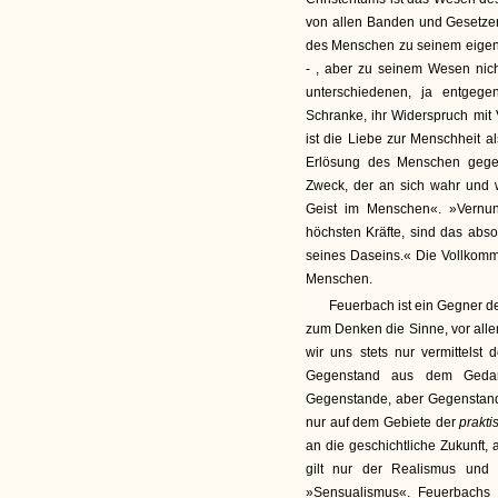
von allen Banden und Gesetzen 
des Menschen zu seinem eigenen 
- , aber zu seinem Wesen nic
unterschiedenen, ja entgege
Schranke, ihr Widerspruch mit V
ist die Liebe zur Menschheit a
Erlösung des Menschen gegeb
Zweck, der an sich wahr und w
Geist im Menschen«. »Vernunf
höchsten Kräfte, sind das ab
seines Daseins.« Die Vollkomme
Menschen.
Feuerbach ist ein Gegner d
zum Denken die Sinne, vor alle
wir uns stets nur vermittelst
Gegenstand aus dem Geda
Gegenstande, aber Gegenstand 
nur auf dem Gebiete der
prakt
an die geschichtliche Zukunft,
gilt nur der Realismus und 
»Sensualismus«. Feuerbachs 