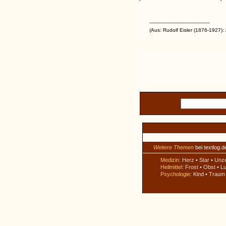
____________________
(Aus: Rudolf Eisler (1876-1927):
Weitere Themen
bei textlog.d
Medizin:
Herz
•
Star
•
Unz
Heilmittel:
Frost
•
Obst
•
Lu
Psychologie:
Kind
•
Traum