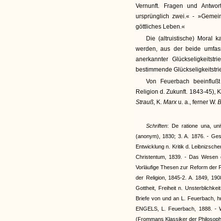
Vernunft. Fragen und Antwo
ursprünglich zwei.« - »Gemeins
göttliches Leben.«
Die (altruistische) Moral
werden, aus der beide umfass
anerkannter Glückseligkeitst
bestimmende Glückseligkeitstri
Von Feuerbach beeinfluß
Religion d. Zukunft. 1843-45), 
Strauß
, K.
Marx
u. a., ferner W.
B
Schriften
: De ratione una, uni
(anonym), 1830; 3. A. 1876. - Gesc
Entwicklung n. Kritik d. Leibnizsche
Christentum, 1839. - Das Wesen d
Vorläufige Thesen zur Reform der P
der Religion, 1845-2. A. 1849, 19
Gottheit, Freiheit n. Unsterblichke
Briefe von und an L. Feuerbach, h
ENGELS, L. Feuerbach, 1888. - 
(Frommans Klassiker der Philosoph