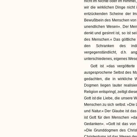
nicht im Nichte oder im Himmel,
wir die wirklichen Dinge nicht
entzückenden Scheine der Ima
Bewußtsein des Menschen von s
unendlichen Wesen«. Der Mens
denkt und gesinnt ist, so ist s
des Menschen.« Das göttlich
den Schranken des indivi
vergegenständlicht, d.h. 
unterschiedenes, eigenes Wes
Gott ist »das vergötter
ausgesprochene
Selbst des Ma
gedachten, die in wirklich
Dogmen liegen lauter realisie
Religion entspringt, zeitigt dies
Gott ist die Liebe, die unsere W
Menschen zu sich selbst. »Die L
und Natur.« Der Glaube ist da
ist Gott für den Menschen »d
Gedanken«. »Gott ist das von a
»Die Grunddogmen des Christ
Christentums ist das Wesen des 