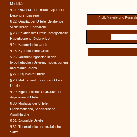
Modalität
§ 21. Quantität der Urteile: Allgemeine,
Besondre, Einzelne
§ 18. Materie und Form de
§ 22. Qualität der Urteile: Bejahende,
Verneinende, Unendliche
§ 23. Relation der Urteile: Kategorische,
Hypothetische, Disjunktive
§ 24. Kategorische Urteile
§ 25. Hypothetische Urteile
§ 26. Verknüpfungsarten in den
hypothetischen Urteilen: modus ponens
und modus tollens
§ 27. Disjunktive Urteile
§ 28. Materie und Form disjunktiver
Urteile
§ 29. Eigentümlicher Charakter der
disjunktiven Urteile
§ 30. Modalität der Urteile:
Problematische, Assertorische,
Apodiktische
§ 31. Exponible Urteile
§ 32. Theoretische und praktische
Sätze