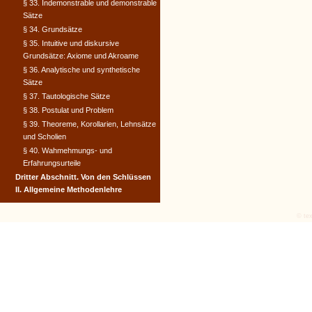
§ 33. Indemonstrable und demonstrable
Sätze
§ 34. Grundsätze
§ 35. Intuitive und diskursive
Grundsätze: Axiome und Akroame
§ 36. Analytische und synthetische
Sätze
§ 37. Tautologische Sätze
§ 38. Postulat und Problem
§ 39. Theoreme, Korollarien, Lehnsätze
und Scholien
§ 40. Wahmehmungs- und
Erfahrungsurteile
Dritter Abschnitt. Von den Schlüssen
II. Allgemeine Methodenlehre
© tex