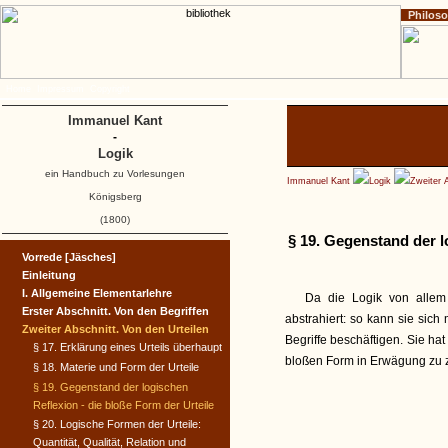
Philos
Home
Impressum
Copyright
Immanuel Kant
-
Logik
ein Handbuch zu Vorlesungen
Immanuel Kant
Logik
Zweiter 
Königsberg
(1800)
§ 19. Gegenstand der l
Vorrede [Jäsches]
Einleitung
I. Allgemeine Elementarlehre
Da die Logik von allem 
Erster Abschnitt. Von den Begriffen
abstrahiert: so kann sie sich
Zweiter Abschnitt. Von den Urteilen
Begriffe beschäftigen. Sie hat
§ 17. Erklärung eines Urteils überhaupt
bloßen Form in Erwägung zu 
§ 18. Materie und Form der Urteile
§ 19. Gegenstand der logischen
Reflexion - die bloße Form der Urteile
§ 20. Logische Formen der Urteile:
Quantität, Qualität, Relation und