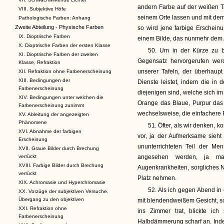
andern Farbe auf der weißen T
VIII. Subjektive Höfe
seinem Orte lassen und mit dem
Pathologische Farben: Anhang
Zweite Abteilung - Physische Farben
so wird jene farbige Erscheinu
IX. Dioptrische Farben
einem Bilde, das nunmehr dem 
X. Dioptrische Farben der ersten Klasse
50. Um in der Kürze zu b
XI. Dioptrische Farben der zweiten
Gegensatz hervorgerufen werd
Klasse, Refraktion
unserer Tafeln, der überhaupt
XII. Refraktion ohne Farbenerscheinung
XIII. Bedingungen der
Dienste leistet, indem die in
Farbenerscheinung
diejenigen sind, welche sich im
XIV. Bedingungen unter welchen die
Orange das Blaue, Purpur das 
Farbenerscheinung zunimmt
wechselsweise, die einfachere 
XV. Ableitung der angezeigten
Phänomene
51. Öfter, als wir denken,
XVI. Abnahme der farbigen
vor, ja der Aufmerksame sieh
Erscheinung
ununterrichteten Teil der Me
XVII. Graue Bilder durch Brechung
verrückt
angesehen werden, ja ma
XVIII. Farbige Bilder durch Brechung
Augenkrankheiten, sorgliches 
verrückt
Platz nehmen.
XIX. Achromasie und Hyperchromasie
52. Als ich gegen Abend i
XX. Vorzüge der subjektiven Versuche.
Übergang zu den objektiven
mit blendendweißem Gesicht, s
XXI. Refraktion ohne
ins Zimmer trat, blickte ich
Farbenerscheinung
Halbdämmerung scharf an. Indem