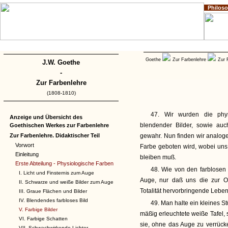
Philos
Home
Impressum
Copyright
Goethe
Zur Farbenlehre
Zur 
J.W. Goethe
-
Zur Farbenlehre
(1808-1810)
47. Wir wurden die phys
Anzeige und Übersicht des
blendender Bilder, sowie au
Goethischen Werkes zur Farbenlehre
Zur Farbenlehre. Didaktischer Teil
gewahr. Nun finden wir analog
Vorwort
Farbe geboten wird, wobei uns 
Einleitung
bleiben muß.
Erste Abteilung - Physiologische Farben
48. Wie von den farblosen 
I. Licht und Finsternis zum Auge
Auge, nur daß uns die zur O
II. Schwarze und weiße Bilder zum Auge
Totalität hervorbringende Leben
III. Graue Flächen und Bilder
IV. Blendendes farbloses Bild
49. Man halte ein kleines S
V. Farbige Bilder
mäßig erleuchtete weiße Tafel,
VI. Farbige Schatten
sie, ohne das Auge zu verrücke
VII. Schwachwirkende Lichter