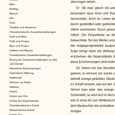
überzogen sehen.
Blau
57. Ob man gleich mit all
Rotblau
besonders dazu Grün und Purp
Blaurot
Rot
hervorrufen. Auch im Leben be
Grün
durch gestreiften oder geblümt
Totalität und Harmonie
rötlich erscheinen. Durch grüne
Charakteristische Zusammenstellungen
rötlich. Die Purpurfarbe an 
Gelb und Blau
beleuchtete Teil der Wellen ers
Gelb und Purpur
der entgegengesetzten purpu
Blau und Purpur
Gelbrot und Blaurot
Auge bringt eben die Wirkung
Charakterlose Zusammenstellungen
erscheinen die Gegenstände d
Bezug der Zusammenstellungen zu Hell
diese Erscheinungen dem Aufme
und Dunkel
58. Haben wir das Simultan
Historische Betrachtungen
Ästhetische Wirkung
gelernt, so können wir solch
Helldunkel
lebhaft orange gefärbtes Stück
Streben zur Farbe
es scharf ansieht, das auf der
Haltung
Nimmt man aber das orange 
Kolorit
Scheinbild, so wird sich in dem 
Kolorit des Orts
wie in einer Art von Wetterleuc
Kolorit der Gegenstände
Charakteristisches Kolorit
dem Beobachter die produktive 
Harmonisches Kolorit
bringen.
Echter Ton