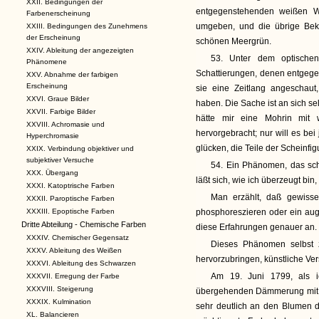
XXII. Bedingungen der
entgegenstehenden weißen W
Farbenerscheinung
umgeben, und die übrige Bekl
XXIII. Bedingungen des Zunehmens
der Erscheinung
schönen Meergrün.
XXIV. Ableitung der angezeigten
53. Unter dem optischen
Phänomene
Schattierungen, denen entgegen
XXV. Abnahme der farbigen
Erscheinung
sie eine Zeitlang angeschaut
XXVI. Graue Bilder
haben. Die Sache ist an sich se
XXVII. Farbige Bilder
hätte mir eine Mohrin mit
XXVIII. Achromasie und
hervorgebracht; nur will es be
Hyperchromasie
glücken, die Teile der Scheinfi
XXIX. Verbindung objektiver und
subjektiver Versuche
54. Ein Phänomen, das sch
XXX. Übergang
läßt sich, wie ich überzeugt bi
XXXI. Katoptrische Farben
Man erzählt, daß gewiss
XXXII. Paroptische Farben
XXXIII. Epoptische Farben
phosphoreszieren oder ein aug
Dritte Abteilung - Chemische Farben
diese Erfahrungen genauer an.
XXXIV. Chemischer Gegensatz
Dieses Phänomen selbst 
XXXV. Ableitung des Weißen
hervorzubringen, künstliche Ver
XXXVI. Ableitung des Schwarzen
Am 19. Juni 1799, als i
XXXVII. Erregung der Farbe
XXXVIII. Steigerung
übergehenden Dämmerung mit e
XXXIX. Kulmination
sehr deutlich an den Blumen d
XL. Balancieren