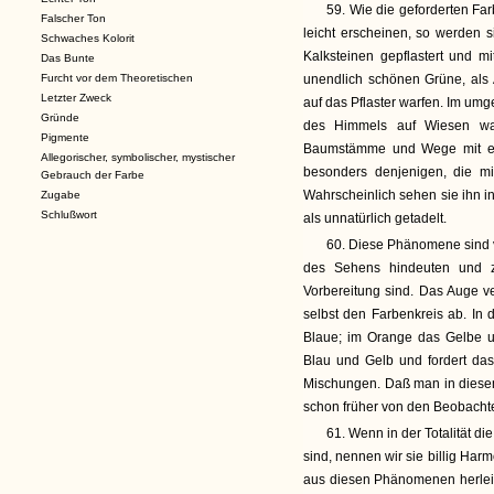
59. Wie die geforderten Fa
Falscher Ton
leicht erscheinen, so werden s
Schwaches Kolorit
Kalksteinen gepflastert und 
Das Bunte
Furcht vor dem Theoretischen
unendlich schönen Grüne, als
Letzter Zweck
auf das Pflaster warfen. Im umge
Gründe
des Himmels auf Wiesen wand
Pigmente
Baumstämme und Wege mit ein
Allegorischer, symbolischer, mystischer
besonders denjenigen, die mit
Gebrauch der Farbe
Wahrscheinlich sehen sie ihn i
Zugabe
Schlußwort
als unnatürlich getadelt.
60. Diese Phänomene sind v
des Sehens hindeuten und z
Vorbereitung sind. Das Auge ver
selbst den Farbenkreis ab. In 
Blaue; im Orange das Gelbe u
Blau und Gelb und fordert das
Mischungen. Daß man in diesem
schon früher von den Beobacht
61. Wenn in der Totalität 
sind, nennen wir sie billig Har
aus diesen Phänomenen herleite