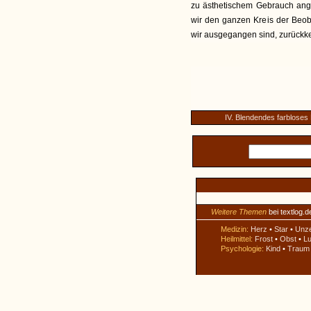
zu ästhetischem Gebrauch ang
wir den ganzen Kreis der Beo
wir ausgegangen sind, zurückk
IV. Blendendes farbloses 
Weitere Themen
bei textlog.d
Medizin:
Herz
•
Star
•
Unz
Heilmittel:
Frost
•
Obst
•
Lu
Psychologie:
Kind
•
Traum