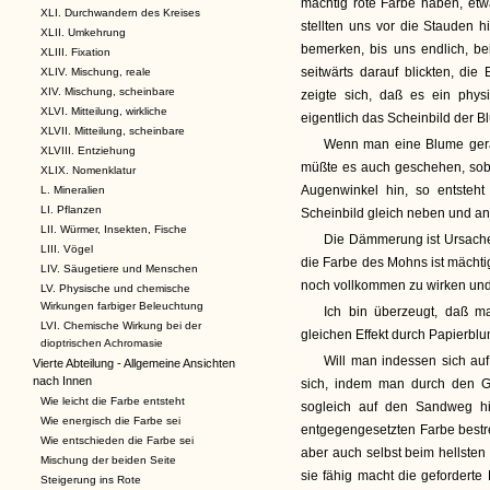
mächtig rote Farbe haben, etw
XLI. Durchwandern des Kreises
stellten uns vor die Stauden h
XLII. Umkehrung
bemerken, bis uns endlich, b
XLIII. Fixation
seitwärts darauf blickten, die
XLIV. Mischung, reale
XIV. Mischung, scheinbare
zeigte sich, daß es ein phys
XLVI. Mitteilung, wirkliche
eigentlich das Scheinbild der B
XLVII. Mitteilung, scheinbare
Wenn man eine Blume gerad
XLVIII. Entziehung
müßte es auch geschehen, sob
XLIX. Nomenklatur
Augenwinkel hin, so entsteh
L. Mineralien
LI. Pflanzen
Scheinbild gleich neben und an 
LII. Würmer, Insekten, Fische
Die Dämmerung ist Ursache,
LIII. Vögel
die Farbe des Mohns ist mächt
LIV. Säugetiere und Menschen
noch vollkommen zu wirken und 
LV. Physische und chemische
Wirkungen farbiger Beleuchtung
Ich bin überzeugt, daß 
LVI. Chemische Wirkung bei der
gleichen Effekt durch Papierbl
dioptrischen Achromasie
Will man indessen sich au
Vierte Abteilung - Allgemeine Ansichten
nach Innen
sich, indem man durch den G
Wie leicht die Farbe entsteht
sogleich auf den Sandweg hi
Wie energisch die Farbe sei
entgegengesetzten Farbe bestr
Wie entschieden die Farbe sei
aber auch selbst beim hellsten
Mischung der beiden Seite
sie fähig macht die geforderte
Steigerung ins Rote