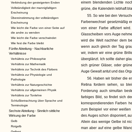
einem blendenden Lichte noc
Verbindung der gesteigerten Enden
Vollständigkeit der mannigfaltigen
grüne, die Kalendeln lebhaft bl
Erscheinung
55. So wie bei den Versuche
Übereinstimmung der vollständigen
Farbenwechsel gesetzmäßig en
Erscheinung
von einer Farbe affiziert wi
Wie leicht die Farbe von einer Seite auf
die andre zu wenden
Glasscheiben vors Auge nehmen
Wie leicht die Farbe verschwindet
wird die Welt nachher dem be
Wie fest die Farbe bleibt
wenn auch gleich der Tag gra
Fünfte Abteilung - Nachbarliche
wir, indem wir eine grüne Bril
Verhältnisse
überglänzt. Ich sollte daher g
Verhältnis zur Philosophie
Verhältnis zur Mathematik
sich grüner Gläser, oder grün
Verhältnis zur Technik des Färbers
Auge Gewalt antut und das Orga
Verhältnis zur Physiologie und
56. Haben wir bisher die e
Pathologie
Retina fordern sehen, so ble
Verhältnis zur Naturgeschichte
Verhältnis zur allgemeinen Physik
Forderung auch simultan best
Verhältnis zur Tonlehre
farbiges Bild, so findet sich d
Schlußbetrachtung über Sprache und
korrespondierenden Farben her
Terminologie
zum Beispiel vor einer weißen F
Sechste Abteilung - Sinnlich-sittliche
des Auges schon disponiert, auf
Wirkung der Farbe
Gelb
Allein das wenige Gelbe ist nic
Rotgelb
man aber auf eine gelbe Wand 
Gelbrot