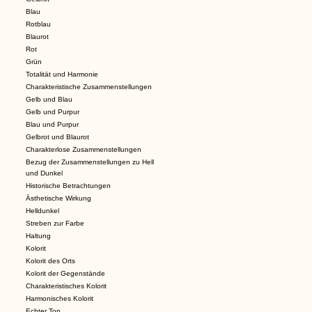
Blau
Rotblau
Blaurot
Rot
Grün
Totalität und Harmonie
Charakteristische Zusammenstellungen
Gelb und Blau
Gelb und Purpur
Blau und Purpur
Gelbrot und Blaurot
Charakterlose Zusammenstellungen
Bezug der Zusammenstellungen zu Hell
und Dunkel
Historische Betrachtungen
Ästhetische Wirkung
Helldunkel
Streben zur Farbe
Haltung
Kolorit
Kolorit des Orts
Kolorit der Gegenstände
Charakteristisches Kolorit
Harmonisches Kolorit
Echter Ton