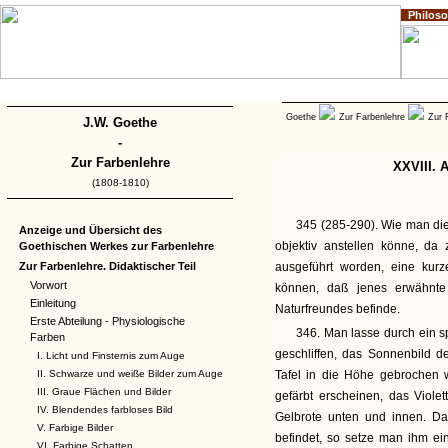
Philos
Home
Impressum
Copyright
Goethe
Zur Farbenlehre
Zur 
J.W. Goethe
-
Zur Farbenlehre
XXVIII. 
(1808-1810)
345 (285-290). Wie man di
Anzeige und Übersicht des
objektiv anstellen könne, da
Goethischen Werkes zur Farbenlehre
Zur Farbenlehre. Didaktischer Teil
ausgeführt worden, eine kur
Vorwort
können, daß jenes erwähnt
Einleitung
Naturfreundes befinde.
Erste Abteilung - Physiologische
346. Man lasse durch ein 
Farben
geschliffen, das Sonnenbild d
I. Licht und Finsternis zum Auge
II. Schwarze und weiße Bilder zum Auge
Tafel in die Höhe gebrochen
III. Graue Flächen und Bilder
gefärbt erscheinen, das Viol
IV. Blendendes farbloses Bild
Gelbrote unten und innen. D
V. Farbige Bilder
befindet, so setze man ihm ein
VI. Farbige Schatten