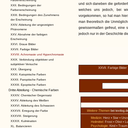
Farbenerscheinung
und sich daneben die geforder
XXII. Bedingungen der
welches uns jedoch, bei wie
Farbenerscheinung
XXIII. Bedingungen des Zunehmens
vorgekommen, so hat man hier
der Erscheinung
man theoretisch die Unmöglichk
XXIV. Ableitung der angezeigten
gewissermaßen gefreut, eine 
Phänomene
jedoch nur in der Geschichte d
XXV. Abnahme der farbigen
Erscheinung
XXVI. Graue Bilder
XXVII. Farbige Bilder
XXVIII. Achromasie und Hyperchromasie
XXIX. Verbindung objektiver und
subjektiver Versuche
XXVII. Farbige Bilder
XXX. Übergang
XXXI. Katoptrische Farben
XXXII. Paroptische Farben
XXXIII. Epoptische Farben
Dritte Abteilung - Chemische Farben
XXXIV. Chemischer Gegensatz
XXXV. Ableitung des Weißen
XXXVI. Ableitung des Schwarzen
Weitere Themen
bei textlog.d
XXXVII. Erregung der Farbe
XXXVIII. Steigerung
Medizin:
Herz
•
Star
•
Unz
XXXIX. Kulmination
Heilmittel:
Frost
•
Obst
•
Lu
Psychologie:
Kind
•
Traum
XL. Balancieren