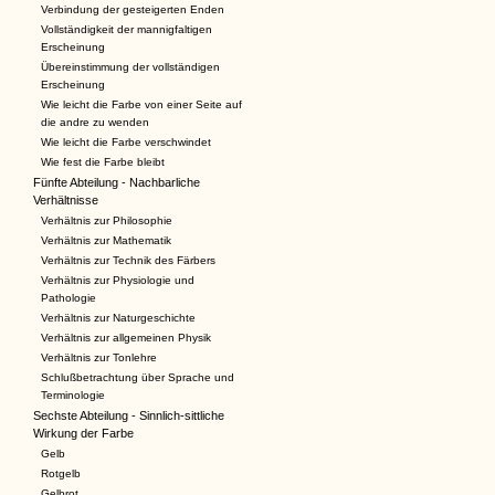
Verbindung der gesteigerten Enden
Vollständigkeit der mannigfaltigen
Erscheinung
Übereinstimmung der vollständigen
Erscheinung
Wie leicht die Farbe von einer Seite auf
die andre zu wenden
Wie leicht die Farbe verschwindet
Wie fest die Farbe bleibt
Fünfte Abteilung - Nachbarliche
Verhältnisse
Verhältnis zur Philosophie
Verhältnis zur Mathematik
Verhältnis zur Technik des Färbers
Verhältnis zur Physiologie und
Pathologie
Verhältnis zur Naturgeschichte
Verhältnis zur allgemeinen Physik
Verhältnis zur Tonlehre
Schlußbetrachtung über Sprache und
Terminologie
Sechste Abteilung - Sinnlich-sittliche
Wirkung der Farbe
Gelb
Rotgelb
Gelbrot