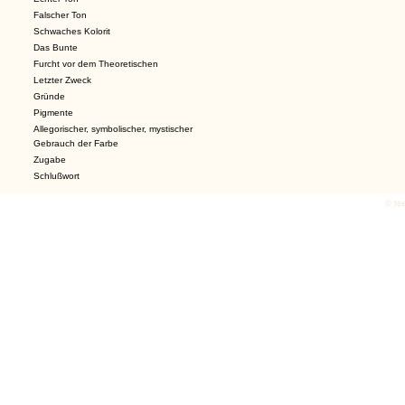
Falscher Ton
Schwaches Kolorit
Das Bunte
Furcht vor dem Theoretischen
Letzter Zweck
Gründe
Pigmente
Allegorischer, symbolischer, mystischer
Gebrauch der Farbe
Zugabe
Schlußwort
© tex