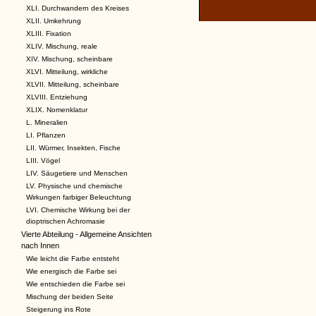
XLI. Durchwandern des Kreises
XLII. Umkehrung
XLIII. Fixation
XLIV. Mischung, reale
XIV. Mischung, scheinbare
XLVI. Mitteilung, wirkliche
XLVII. Mitteilung, scheinbare
XLVIII. Entziehung
XLIX. Nomenklatur
L. Mineralien
LI. Pflanzen
LII. Würmer, Insekten, Fische
LIII. Vögel
LIV. Säugetiere und Menschen
LV. Physische und chemische
Wirkungen farbiger Beleuchtung
LVI. Chemische Wirkung bei der
dioptrischen Achromasie
Vierte Abteilung - Allgemeine Ansichten
nach Innen
Wie leicht die Farbe entsteht
Wie energisch die Farbe sei
Wie entschieden die Farbe sei
Mischung der beiden Seite
Steigerung ins Rote