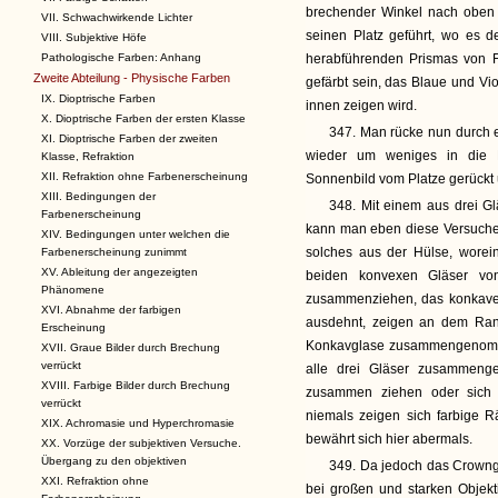
brechender Winkel nach oben 
VII. Schwachwirkende Lichter
seinen Platz geführt, wo es 
VIII. Subjektive Höfe
Pathologische Farben: Anhang
herabführenden Prismas von F
Zweite Abteilung - Physische Farben
gefärbt sein, das Blaue und Vi
IX. Dioptrische Farben
innen zeigen wird.
X. Dioptrische Farben der ersten Klasse
347. Man rücke nun durch e
XI. Dioptrische Farben der zweiten
wieder um weniges in die 
Klasse, Refraktion
XII. Refraktion ohne Farbenerscheinung
Sonnenbild vom Platze gerückt 
XIII. Bedingungen der
348. Mit einem aus drei G
Farbenerscheinung
kann man eben diese Versuche 
XIV. Bedingungen unter welchen die
solches aus der Hülse, worein
Farbenerscheinung zunimmt
XV. Ableitung der angezeigten
beiden konvexen Gläser vo
Phänomene
zusammenziehen, das konkave G
XVI. Abnahme der farbigen
ausdehnt, zeigen an dem Ran
Erscheinung
Konkavglase zusammengenommen
XVII. Graue Bilder durch Brechung
verrückt
alle drei Gläser zusammen
XVIII. Farbige Bilder durch Brechung
zusammen ziehen oder sich 
verrückt
niemals zeigen sich farbige R
XIX. Achromasie und Hyperchromasie
bewährt sich hier abermals.
XX. Vorzüge der subjektiven Versuche.
Übergang zu den objektiven
349. Da jedoch das Crowng
XXI. Refraktion ohne
bei großen und starken Objekt