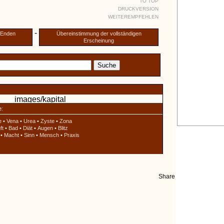
TO TOP
DRUCKVERSION
WEITEREMPFEHLEN
-
n Enden
Übereinstimmung der vollständigen
Erscheinung
e:
e
•
Vena
•
Urea
•
Zyste
•
Zona
ft
•
Bad
•
Diät
•
Augen
•
Blitz
•
Macht
•
Sinn
•
Mensch
•
Praxis
Share