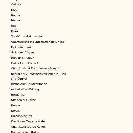
Gelbrot
Blau
Rotblau
Blaurot
Rot
Grün
Totalität und Harmonie
Charakteristische Zusammenstellungen
Gelb und Blau
Gelb und Purpur
Blau und Purpur
Gelbrot und Blaurot
Charakterlose Zusammenstellungen
Bezug der Zusammenstellungen zu Hell
und Dunkel
Historische Betrachtungen
Ästhetische Wirkung
Helldunkel
Streben zur Farbe
Haltung
Kolorit
Kolorit des Orts
Kolorit der Gegenstände
Charakteristisches Kolorit
Harmonisches Kolorit