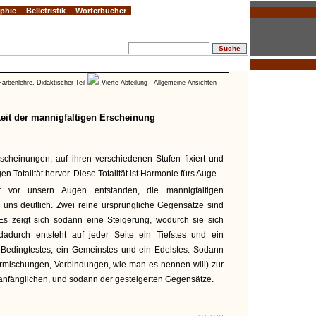
ophie
Belletristik
Wörterbücher
Farbenlehre. Didaktischer Teil
Vierte Abteilung - Allgemeine Ansichten
keit der mannigfaltigen Erscheinung
scheinungen, auf ihren verschiedenen Stufen fixiert und
n Totalität hervor. Diese Totalität ist Harmonie fürs Auge.
t vor unsern Augen entstanden, die mannigfaltigen
 uns deutlich. Zwei reine ursprüngliche Gegensätze sind
 zeigt sich sodann eine Steigerung, wodurch sie sich
dadurch entsteht auf jeder Seite ein Tiefstes und ein
 Bedingtestes, ein Gemeinstes und ein Edelstes. Sodann
mischungen, Verbindungen, wie man es nennen will) zur
anfänglichen, und sodann der gesteigerten Gegensätze.