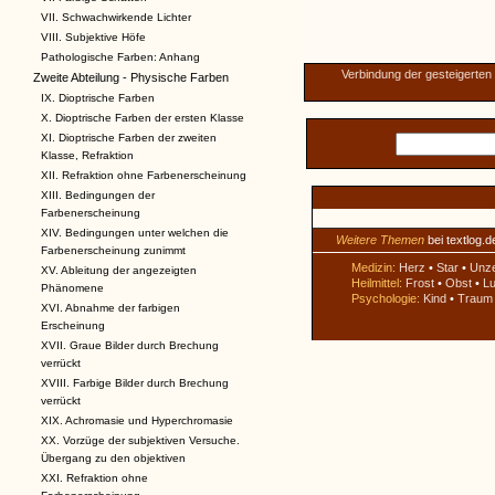
VII. Schwachwirkende Lichter
VIII. Subjektive Höfe
Pathologische Farben: Anhang
Verbindung der gesteigerte
Zweite Abteilung - Physische Farben
IX. Dioptrische Farben
X. Dioptrische Farben der ersten Klasse
XI. Dioptrische Farben der zweiten
Klasse, Refraktion
XII. Refraktion ohne Farbenerscheinung
XIII. Bedingungen der
Farbenerscheinung
XIV. Bedingungen unter welchen die
Weitere Themen
bei textlog.d
Farbenerscheinung zunimmt
Medizin:
Herz
•
Star
•
Unz
XV. Ableitung der angezeigten
Heilmittel:
Frost
•
Obst
•
Lu
Phänomene
Psychologie:
Kind
•
Traum
XVI. Abnahme der farbigen
Erscheinung
XVII. Graue Bilder durch Brechung
verrückt
XVIII. Farbige Bilder durch Brechung
verrückt
XIX. Achromasie und Hyperchromasie
XX. Vorzüge der subjektiven Versuche.
Übergang zu den objektiven
XXI. Refraktion ohne