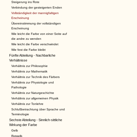
Steigerung ins Rote
Verbindung der gesteigerten Enden
Vollständigkeit der mannigfaltigen
Erscheinung
Übereinstimmung der vollständigen
Erscheinung
Wie leicht die Farbe von einer Seite auf
die andre zu wenden
Wie leicht die Farbe verschwindet
Wie fest die Farbe bleibt
Fünfte Abteilung - Nachbarliche
Verhältnisse
Verhältnis zur Philosophie
Verhältnis zur Mathematik
Verhältnis zur Technik des Färbers
Verhältnis zur Physiologie und
Pathologie
Verhältnis zur Naturgeschichte
Verhältnis zur allgemeinen Physik
Verhältnis zur Tonlehre
Schlußbetrachtung über Sprache und
Terminologie
Sechste Abteilung - Sinnlich-sittliche
Wirkung der Farbe
Gelb
Rotgelb