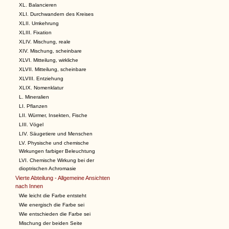
XL. Balancieren
XLI. Durchwandern des Kreises
XLII. Umkehrung
XLIII. Fixation
XLIV. Mischung, reale
XIV. Mischung, scheinbare
XLVI. Mitteilung, wirkliche
XLVII. Mitteilung, scheinbare
XLVIII. Entziehung
XLIX. Nomenklatur
L. Mineralien
LI. Pflanzen
LII. Würmer, Insekten, Fische
LIII. Vögel
LIV. Säugetiere und Menschen
LV. Physische und chemische
Wirkungen farbiger Beleuchtung
LVI. Chemische Wirkung bei der
dioptrischen Achromasie
Vierte Abteilung - Allgemeine Ansichten
nach Innen
Wie leicht die Farbe entsteht
Wie energisch die Farbe sei
Wie entschieden die Farbe sei
Mischung der beiden Seite