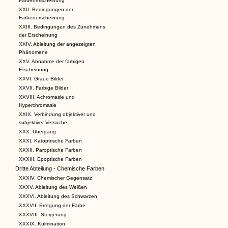
Farbenerscheinung
XXII. Bedingungen der
Farbenerscheinung
XXIII. Bedingungen des Zunehmens
der Erscheinung
XXIV. Ableitung der angezeigten
Phänomene
XXV. Abnahme der farbigen
Erscheinung
XXVI. Graue Bilder
XXVII. Farbige Bilder
XXVIII. Achromasie und
Hyperchromasie
XXIX. Verbindung objektiver und
subjektiver Versuche
XXX. Übergang
XXXI. Katoptrische Farben
XXXII. Paroptische Farben
XXXIII. Epoptische Farben
Dritte Abteilung - Chemische Farben
XXXIV. Chemischer Gegensatz
XXXV. Ableitung des Weißen
XXXVI. Ableitung des Schwarzen
XXXVII. Erregung der Farbe
XXXVIII. Steigerung
XXXIX. Kulmination