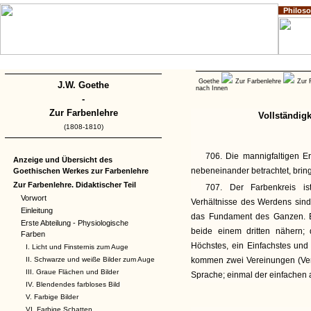
Philos
Home
Impressum
Copyright
Goethe
Zur Farbenlehre
Zur 
J.W. Goethe
nach Innen
-
Zur Farbenlehre
Vollständig
(1808-1810)
706. Die mannigfaltigen Er
Anzeige und Übersicht des
nebeneinander betrachtet, bringe
Goethischen Werkes zur Farbenlehre
Zur Farbenlehre. Didaktischer Teil
707. Der Farbenkreis is
Vorwort
Verhältnisse des Werdens sind
Einleitung
das Fundament des Ganzen. Es
Erste Abteilung - Physiologische
beide einem dritten nähern; 
Farben
Höchstes, ein Einfachstes und
I. Licht und Finsternis zum Auge
II. Schwarze und weiße Bilder zum Auge
kommen zwei Vereinungen (Ver
III. Graue Flächen und Bilder
Sprache; einmal der einfachen 
IV. Blendendes farbloses Bild
V. Farbige Bilder
VI. Farbige Schatten