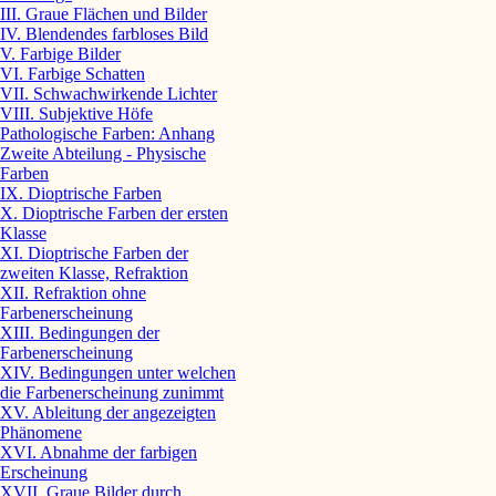
III. Graue Flächen und Bilder
IV. Blendendes farbloses Bild
V. Farbige Bilder
VI. Farbige Schatten
VII. Schwachwirkende Lichter
VIII. Subjektive Höfe
Pathologische Farben: Anhang
Zweite Abteilung - Physische
Farben
IX. Dioptrische Farben
X. Dioptrische Farben der ersten
Klasse
XI. Dioptrische Farben der
zweiten Klasse, Refraktion
XII. Refraktion ohne
Farbenerscheinung
XIII. Bedingungen der
Farbenerscheinung
XIV. Bedingungen unter welchen
die Farbenerscheinung zunimmt
XV. Ableitung der angezeigten
Phänomene
XVI. Abnahme der farbigen
Erscheinung
XVII. Graue Bilder durch