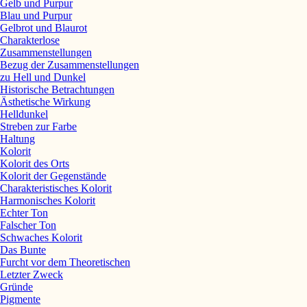
Gelb und Purpur
Blau und Purpur
Gelbrot und Blaurot
Charakterlose
Zusammenstellungen
Bezug der Zusammenstellungen
zu Hell und Dunkel
Historische Betrachtungen
Ästhetische Wirkung
Helldunkel
Streben zur Farbe
Haltung
Kolorit
Kolorit des Orts
Kolorit der Gegenstände
Charakteristisches Kolorit
Harmonisches Kolorit
Echter Ton
Falscher Ton
Schwaches Kolorit
Das Bunte
Furcht vor dem Theoretischen
Letzter Zweck
Gründe
Pigmente