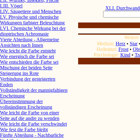
LII. Würmer, Insekten, Fische
LIII. Vögel
XLI. Durchwande
LIV. Säugetiere und Menschen
LV. Physische und chemische
Wirkungen farbiger Beleuchtung
LVI. Chemische Wirkung bei der
dioptrischen Achromasie
Weiter
Vierte Abteilung - Allgemeine
Medizin:
Herz
•
Star
Ansichten nach Innen
Heilmittel:
Frost
•
Obs
Wie leicht die Farbe entsteht
Psychologie:
Kind
•
Tr
Wie energisch die Farbe sei
Wie entschieden die Farbe sei
Mischung der beiden Seite
Steigerung ins Rote
Verbindung der gesteigerten
Enden
Vollständigkeit der mannigfaltigen
Erscheinung
Übereinstimmung der
vollständigen Erscheinung
Wie leicht die Farbe von einer
Seite auf die andre zu wenden
Wie leicht die Farbe verschwindet
Wie fest die Farbe bleibt
Fünfte Abteilung - Nachbarliche