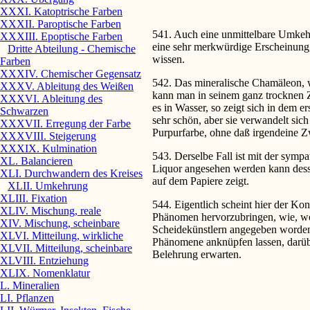
XXXI. Katoptrische Farben
XXXII. Paroptische Farben
541. Auch eine unmittelbare Umkehr
XXXIII. Epoptische Farben
eine sehr merkwürdige Erscheinung
Dritte Abteilung - Chemische
wissen.
Farben
XXXIV. Chemischer Gegensatz
542. Das mineralische Chamäleon, w
XXXV. Ableitung des Weißen
kann man in seinem ganz trocknen Z
XXXVI. Ableitung des
es in Wasser, so zeigt sich in dem 
Schwarzen
sehr schön, aber sie verwandelt sic
XXXVII. Erregung der Farbe
Purpurfarbe, ohne daß irgendeine Z
XXXVIII. Steigerung
XXXIX. Kulmination
543. Derselbe Fall ist mit der sympa
XL. Balancieren
Liquor angesehen werden kann des
XLI. Durchwandern des Kreises
auf dem Papiere zeigt.
XLII. Umkehrung
XLIII. Fixation
544. Eigentlich scheint hier der Ko
XLIV. Mischung, reale
Phänomen hervorzubringen, wie, wen
XIV. Mischung, scheinbare
Scheidekünstlern angegeben worden.
XLVI. Mitteilung, wirkliche
Phänomene anknüpfen lassen, darübe
XLVII. Mitteilung, scheinbare
Belehrung erwarten.
XLVIII. Entziehung
XLIX. Nomenklatur
L. Mineralien
LI. Pflanzen