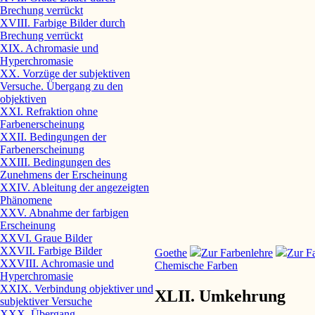
Brechung verrückt
XVIII. Farbige Bilder durch
Brechung verrückt
XIX. Achromasie und
Hyperchromasie
XX. Vorzüge der subjektiven
Versuche. Übergang zu den
objektiven
XXI. Refraktion ohne
Farbenerscheinung
XXII. Bedingungen der
Farbenerscheinung
XXIII. Bedingungen des
Zunehmens der Erscheinung
XXIV. Ableitung der angezeigten
Phänomene
XXV. Abnahme der farbigen
Erscheinung
XXVI. Graue Bilder
XXVII. Farbige Bilder
Goethe
Zur Farbenlehre
Zur Fa
XXVIII. Achromasie und
Chemische Farben
Hyperchromasie
XXIX. Verbindung objektiver und
XLII. Umkehrung
subjektiver Versuche
XXX. Übergang