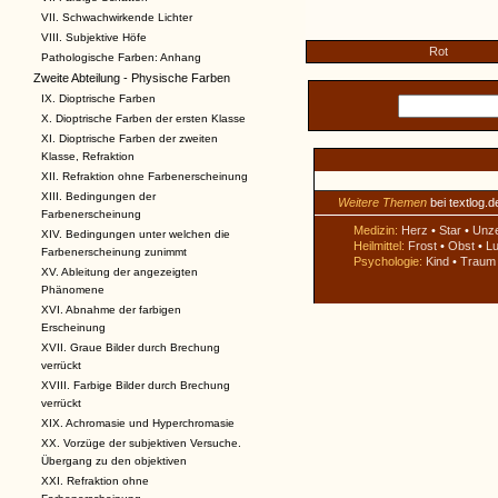
VII. Schwachwirkende Lichter
VIII. Subjektive Höfe
Rot
Pathologische Farben: Anhang
Zweite Abteilung - Physische Farben
IX. Dioptrische Farben
X. Dioptrische Farben der ersten Klasse
XI. Dioptrische Farben der zweiten
Klasse, Refraktion
XII. Refraktion ohne Farbenerscheinung
XIII. Bedingungen der
Weitere Themen
bei textlog.d
Farbenerscheinung
Medizin:
Herz
•
Star
•
Unz
XIV. Bedingungen unter welchen die
Heilmittel:
Frost
•
Obst
•
Lu
Farbenerscheinung zunimmt
Psychologie:
Kind
•
Traum
XV. Ableitung der angezeigten
Phänomene
XVI. Abnahme der farbigen
Erscheinung
XVII. Graue Bilder durch Brechung
verrückt
XVIII. Farbige Bilder durch Brechung
verrückt
XIX. Achromasie und Hyperchromasie
XX. Vorzüge der subjektiven Versuche.
Übergang zu den objektiven
XXI. Refraktion ohne