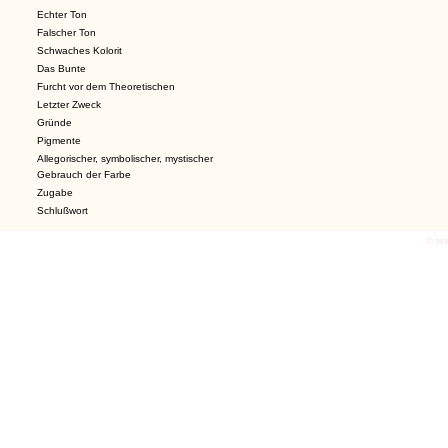
Echter Ton
Falscher Ton
Schwaches Kolorit
Das Bunte
Furcht vor dem Theoretischen
Letzter Zweck
Gründe
Pigmente
Allegorischer, symbolischer, mystischer
Gebrauch der Farbe
Zugabe
Schlußwort
© tex