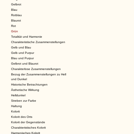
Gelbrot
Blau
Rotblau
Blaurot
Rot
Grün
Totalität und Harmonie
Charakteristische Zusammenstellungen
Gelb und Blau
Gelb und Purpur
Blau und Purpur
Gelbrot und Blaurot
Charakterlose Zusammenstellungen
Bezug der Zusammenstellungen zu Hell
und Dunkel
Historische Betrachtungen
Ästhetische Wirkung
Helldunkel
Streben zur Farbe
Haltung
Kolorit
Kolorit des Orts
Kolorit der Gegenstände
Charakteristisches Kolorit
Harmonisches Kolorit