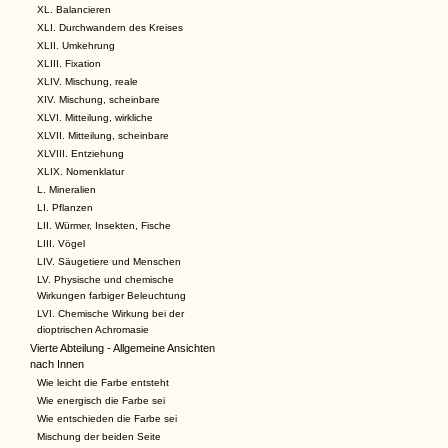
XL. Balancieren
XLI. Durchwandern des Kreises
XLII. Umkehrung
XLIII. Fixation
XLIV. Mischung, reale
XIV. Mischung, scheinbare
XLVI. Mitteilung, wirkliche
XLVII. Mitteilung, scheinbare
XLVIII. Entziehung
XLIX. Nomenklatur
L. Mineralien
LI. Pflanzen
LII. Würmer, Insekten, Fische
LIII. Vögel
LIV. Säugetiere und Menschen
LV. Physische und chemische
Wirkungen farbiger Beleuchtung
LVI. Chemische Wirkung bei der
dioptrischen Achromasie
Vierte Abteilung - Allgemeine Ansichten
nach Innen
Wie leicht die Farbe entsteht
Wie energisch die Farbe sei
Wie entschieden die Farbe sei
Mischung der beiden Seite