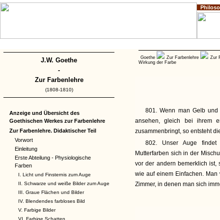
Philos
Home
Impressum
Copyright
Goethe
Zur Farbenlehre
Zur 
J.W. Goethe
Wirkung der Farbe
-
Zur Farbenlehre
(1808-1810)
801. Wenn man Gelb und B
Anzeige und Übersicht des
ansehen, gleich bei ihrem e
Goethischen Werkes zur Farbenlehre
Zur Farbenlehre. Didaktischer Teil
zusammenbringt, so entsteht di
Vorwort
802. Unser Auge findet 
Einleitung
Mutterfarben sich in der Misch
Erste Abteilung - Physiologische
vor der andern bemerklich ist
Farben
wie auf einem Einfachen. Man w
I. Licht und Finsternis zum Auge
II. Schwarze und weiße Bilder zum Auge
Zimmer, in denen man sich immer
III. Graue Flächen und Bilder
IV. Blendendes farbloses Bild
V. Farbige Bilder
VI. Farbige Schatten