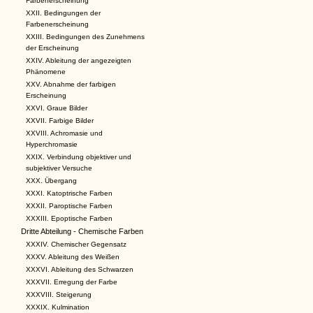
Farbenerscheinung
XXII. Bedingungen der
Farbenerscheinung
XXIII. Bedingungen des Zunehmens
der Erscheinung
XXIV. Ableitung der angezeigten
Phänomene
XXV. Abnahme der farbigen
Erscheinung
XXVI. Graue Bilder
XXVII. Farbige Bilder
XXVIII. Achromasie und
Hyperchromasie
XXIX. Verbindung objektiver und
subjektiver Versuche
XXX. Übergang
XXXI. Katoptrische Farben
XXXII. Paroptische Farben
XXXIII. Epoptische Farben
Dritte Abteilung - Chemische Farben
XXXIV. Chemischer Gegensatz
XXXV. Ableitung des Weißen
XXXVI. Ableitung des Schwarzen
XXXVII. Erregung der Farbe
XXXVIII. Steigerung
XXXIX. Kulmination