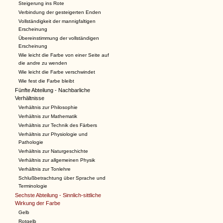
Steigerung ins Rote
Verbindung der gesteigerten Enden
Vollständigkeit der mannigfaltigen
Erscheinung
Übereinstimmung der vollständigen
Erscheinung
Wie leicht die Farbe von einer Seite auf
die andre zu wenden
Wie leicht die Farbe verschwindet
Wie fest die Farbe bleibt
Fünfte Abteilung - Nachbarliche
Verhältnisse
Verhältnis zur Philosophie
Verhältnis zur Mathematik
Verhältnis zur Technik des Färbers
Verhältnis zur Physiologie und
Pathologie
Verhältnis zur Naturgeschichte
Verhältnis zur allgemeinen Physik
Verhältnis zur Tonlehre
Schlußbetrachtung über Sprache und
Terminologie
Sechste Abteilung - Sinnlich-sittliche
Wirkung der Farbe
Gelb
Rotgelb