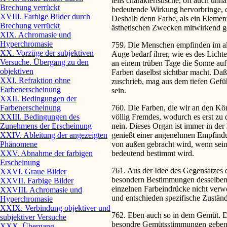
teils charakteristische, oft auch u
Brechung verrückt
bedeutende Wirkung hervorbringe, die
XVIII. Farbige Bilder durch
Deshalb denn Farbe, als ein Element
Brechung verrückt
ästhetischen Zwecken mitwirkend g
XIX. Achromasie und
Hyperchromasie
759. Die Menschen empfinden im al
XX. Vorzüge der subjektiven
Auge bedarf ihrer, wie es des Licht
Versuche. Übergang zu den
an einem trüben Tage die Sonne auf 
objektiven
Farben daselbst sichtbar macht. Daß
XXI. Refraktion ohne
zuschrieb, mag aus dem tiefen Gefü
Farbenerscheinung
sein.
XXII. Bedingungen der
Farbenerscheinung
760. Die Farben, die wir an den Kö
XXIII. Bedingungen des
völlig Fremdes, wodurch es erst zu
Zunehmens der Erscheinung
nein. Dieses Organ ist immer in der
XXIV. Ableitung der angezeigten
genießt einer angenehmen Empfind
Phänomene
von außen gebracht wird, wenn sein
XXV. Abnahme der farbigen
bedeutend bestimmt wird.
Erscheinung
761. Aus der Idee des Gegensatzes 
XXVI. Graue Bilder
besondern Bestimmungen desselben e
XXVII. Farbige Bilder
einzelnen Farbeindrücke nicht verw
XXVIII. Achromasie und
und entschieden spezifische Zustän
Hyperchromasie
XXIX. Verbindung objektiver und
762. Eben auch so in dem Gemüt. Di
subjektiver Versuche
besondre Gemütsstimmungen geben. V
XXX. Übergang