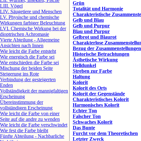
LII. Würmer, Insekten, Fische
Grün
LIII. Vögel
Totalität und Harmonie
LIV. Säugetiere und Menschen
Charakteristische Zusammenste
LV. Physische und chemische
Gelb und Blau
Wirkungen farbiger Beleuchtung
Gelb und Purpur
LVI. Chemische Wirkung bei der
Blau und Purpur
dioptrischen Achromasie
Gelbrot und Blaurot
Vierte Abteilung - Allgemeine
Charakterlose Zusammenstellu
Ansichten nach Innen
Bezug der Zusammenstellungen
Wie leicht die Farbe entsteht
Historische Betrachtungen
Wie energisch die Farbe sei
Ästhetische Wirkung
Wie entschieden die Farbe sei
Helldunkel
Mischung der beiden Seite
Streben zur Farbe
Steigerung ins Rote
Haltung
Verbindung der gesteigerten
Kolorit
Enden
Kolorit des Orts
Vollständigkeit der mannigfaltigen
Kolorit der Gegenstände
Erscheinung
Charakteristisches Kolorit
Übereinstimmung der
Harmonisches Kolorit
vollständigen Erscheinung
Echter Ton
Wie leicht die Farbe von einer
Falscher Ton
Seite auf die andre zu wenden
Schwaches Kolorit
Wie leicht die Farbe verschwindet
Das Bunte
Wie fest die Farbe bleibt
Furcht vor dem Theoretischen
Fünfte Abteilung - Nachbarliche
Letzter Zweck