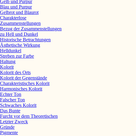
Gelb und Purpur
Blau und Purpur
Gelbrot und Blaurot
Charakterlose
Zusammenstellungen
Bezug der Zusammenstellungen
zu Hell und Dunkel
Historische Betrachtungen
Ästhetische Wirkung
Helldunkel
Streben zur Farbe
Haltung
Kolorit
Kolorit des Orts
Kolorit der Gegenstände
Charakteristisches Kolorit
Harmonisches Kolorit
Echter Ton
Falscher Ton
Schwaches Kolorit
Das Bunte
Furcht vor dem Theoretischen
Letzter Zweck
Gründe
Pigmente