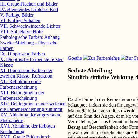
III. Graue Flächen und Bilder
IV. Blendendes farbloses Bild
V. Farbige Bilder
VI. Farbige Schatten
VII. Schwachwirkende Lichter
VIII. Subjektive Höfe
Pathologische Farben: Anhang
Zweite Abteilung - Physische
Farben
IX. Dioptrische Farben
Goethe
Zur Farbenlehre
Zur Fa
X. Dioptrische Farben der ersten
Klasse
Sechste Abteilung
XI. Dioptrische Farben der
zweiten Klasse, Refraktion
Sinnlich-sittliche Wirkung 
XII. Refraktion ohne
Farbenerscheinung
XIII. Bedingungen der
Farbenerscheinung
Da die Farbe in der Reihe der uran
XIV. Bedingungen unter welchen
behauptet, indem sie den ihr angewi
die Farbenerscheinung zunimmt
Mannigfaltigkeit ausfüllt, so werde
XV. Ableitung der angezeigten
auf den Sinn des Auges, dem sie vor
Phänomene
Vermittelung auf das Gemüt in ihre
XVI. Abnahme der farbigen
Bezug auf Beschaffenheit oder Form 
Erscheinung
gewahr werden, einzeln eine spezifi
XVII. Graue Bilder durch