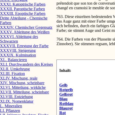
prétendoit que son ton de conversat
XXXI. Katoptrische Farben
changé en cramoisi le meuble de son 
XXXII. Paroptische Farben
XXXIII. Epoptische Farben
763. Diese einzelnen bedeutenden
Dritte Abteilung - Chemische
das Auge ganz mit einer Farbe umg
Farben
sich befinden, durch ein farbiges Gl
XXXIV. Chemischer Gegensatz
Farbe; sie stimmt Auge und Geist mi
XXXV. Ableitung des Weißen
XXXVI. Ableitung des
764. Die Farben von der Plusseite 
Schwarzen
Zinnober). Sie stimmen regsam, lebh
XXXVII. Erregung der Farbe
XXXVIII. Steigerung
XXXIX. Kulmination
XL. Balancieren
XLI. Durchwandern des Kreises
XLII. Umkehrung
Inhalt:
XLIII. Fixation
XLIV. Mischung, reale
XIV. Mischung, scheinbare
Gelb
XLVI. Mitteilung, wirkliche
Rotgelb
XLVII. Mitteilung, scheinbare
Gelbrot
XLVIII. Entziehung
Blau
XLIX. Nomenklatur
Rotblau
L. Mineralien
Blaurot
LI. Pflanzen
Rot