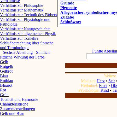
Verhältnisse
Gründe
Verhältnis zur Philosophie
Pigmente
Verhältnis zur Mathematik
Allegorischer, symbolischer, m
Verhältnis zur Technik des Färbers
Zugabe
Verhältnis zur Physiologie und
Schlußwort
Pathologie
Verhältnis zur Naturgeschichte
Verhältnis zur allgemeinen Physik
Verhältnis zur Tonlehre
Schlußbetrachtung über Sprache
und Terminologie
Fünfte Abteilu
Sechste Abteilung - Sinnlich-
sittliche Wirkung der Farbe
Gelb
Rotgelb
Gelbrot
Weiter
Blau
Rotblau
Medizin:
Herz
•
Star
Blaurot
Heilmittel:
Frost
•
Obs
Rot
Psychologie:
Kind
•
Tr
Grün
Totalität und Harmonie
Charakteristische
Zusammenstellungen
Gelb und Blau